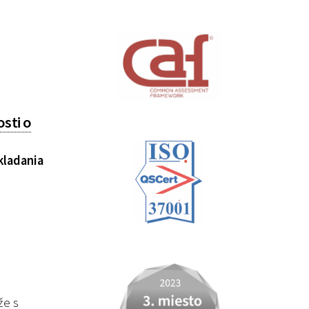
sti o
kladania
že s