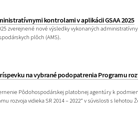
nistratívnymi kontrolami v aplikácii GSAA 2025
2025 zverejnené nové výsledky vykonaných administratívn
ospodárskych plôch (AMS).
íspevku na vybrané podopatrenia Programu roz
ernenie Pôdohospodárskej platobnej agentúry k podmi
 rozvoja vidieka SR 2014 – 2022“ v súvislosti s lehotou 