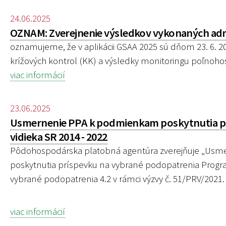
24.06.2025
OZNAM: Zverejnenie výsledkov vykonaných admi
oznamujeme, že v aplikácii GSAA 2025 sú dňom 23. 6. 
krížových kontrol (KK) a výsledky monitoringu poľnoh
viac informácií
23.06.2025
Usmernenie PPA k podmienkam poskytnutia pr
vidieka SR 2014 - 2022
Pôdohospodárska platobná agentúra zverejňuje „Usm
poskytnutia príspevku na vybrané podopatrenia Programu
vybrané podopatrenia 4.2 v rámci výzvy č. 51/PRV/2021.
viac informácií