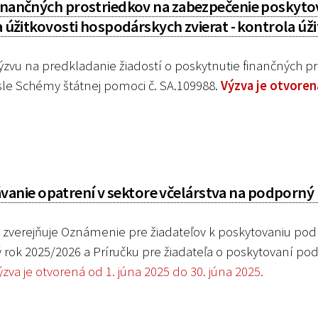
finančných prostriedkov na zabezpečenie poskyto
a úžitkovosti hospodárskych zvierat - kontrola úž
zvu na predkladanie žiadostí o poskytnutie finančných pr
le Schémy štátnej pomoci č. SA.109988.
Výzva je otvoren
anie opatrení v sektore včelárstva na podporný
zverejňuje Oznámenie pre žiadateľov k poskytovaniu pod
 rok 2025/2026 a Príručku pre žiadateľa o poskytovaní po
ýzva je otvorená od 1. júna 2025 do 30. júna 2025.