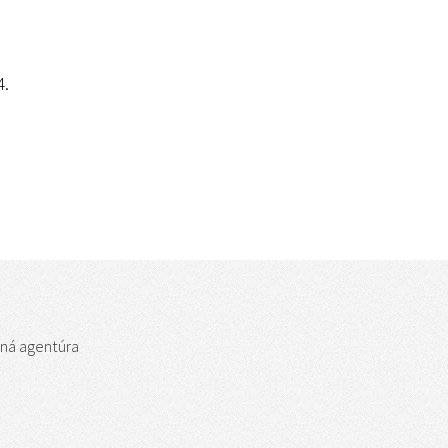
4.
bná agentúra