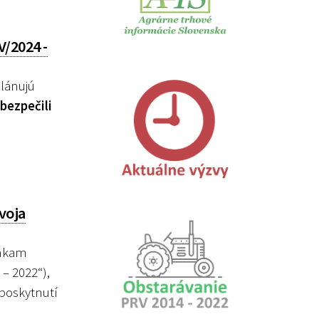
/2024 -
lánujú
bezpečili
voja
enkam
– 2022“),
 poskytnutí