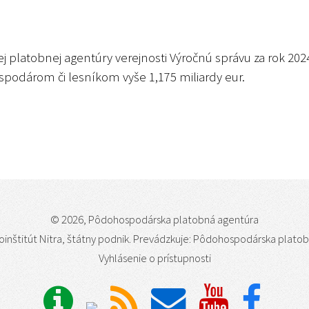
platobnej agentúry verejnosti Výročnú správu za rok 202
podárom či lesníkom vyše 1,175 miliardy eur.
© 2026, Pôdohospodárska platobná agentúra
oinštitút Nitra, štátny podnik
. Prevádzkuje: Pôdohospodárska plato
Vyhlásenie o prístupnosti