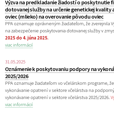
Výzva na predkladanie žiadostí o poskytnutie 
dotovanej služby na určenie genetickej kvality 
oviec (mlieko) na overovanie pôvodu oviec
PPA oznamuje oprávneným žiadateľom, že zverejnila Vý
na zabezpečenie poskytovania dotovanej služby v zmys
2025 do 4. júna 2025.
viac informácií
31.05.2025
Oznámenie k poskytovaniu podpory na vykonáv
2025/2026
PPA oznamuje žiadateľom vo včelárskom programe, že 
vykonávanie opatrení v sektore včelárstva na podporný
vykonávanie opatrení v sektore včelárstva 2025/2026.
V
viac informácií