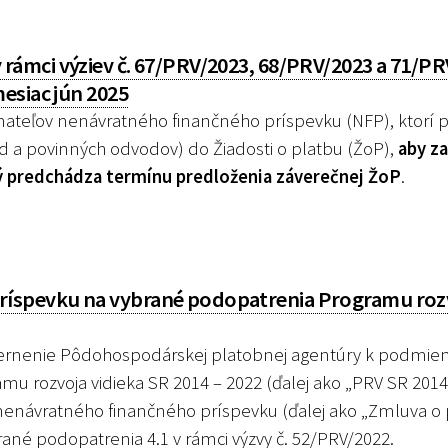
ámci výziev č. 67/PRV/2023, 68/PRV/2023 a 71/PRV
esiac jún 2025
ateľov nenávratného finančného príspevku (NFP), ktorí p
d a povinných odvodov) do Žiadosti o platbu (ŽoP),
aby za
ý predchádza termínu predloženia záverečnej ŽoP
.
íspevku na vybrané podopatrenia Programu roz
rnenie Pôdohospodárskej platobnej agentúry k podmi
u rozvoja vidieka SR 2014 – 2022 (ďalej ako „PRV SR 2014 
 nenávratného finančného príspevku (ďalej ako „Zmluva o
ané podopatrenia 4.1 v rámci výzvy č. 52/PRV/2022.