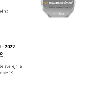
čného
 – 2022
so
e zverejnila
enie 19.