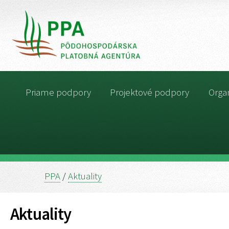
Priame podpory
Projektové podpory
Organ
PPA
/
Aktuality
Aktuality