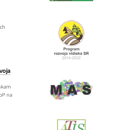
ych
voja
enkam
ŽoP na