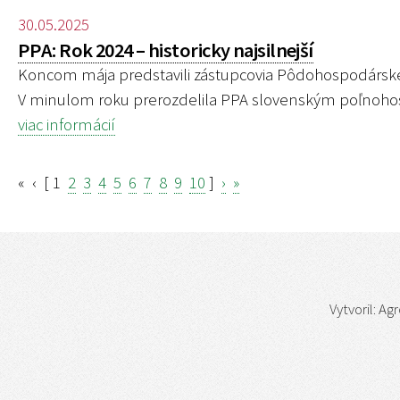
30.05.2025
PPA: Rok 2024 – historicky najsilnejší
Koncom mája predstavili zástupcovia Pôdohospodárskej 
V minulom roku prerozdelila PPA slovenským poľnohos
viac informácií
«
‹
[
1
2
3
4
5
6
7
8
9
10
]
›
»
Vytvoril:
Agr