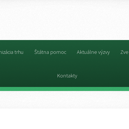
izácia trhu
Štátna pomoc
Aktuálne výzvy
Zve
Kontakty