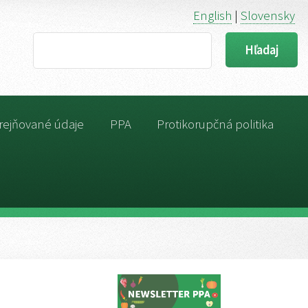
English
|
Slovensky
Search
rejňované údaje
PPA
Protikorupčná politika