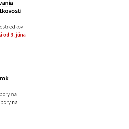
vania
itkovosti
ostriedkov
á od 3. júna
 rok
pory na
dpory na