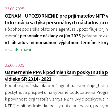
23.06.2025
OZNAM - UPOZORNENIE pre prijímateľov NFP v r
Informácia sa týka personálnych nákladov za m
Pôdohospodárska platobná agentúra upozorňuje prijím
zahrnúť
personálne náklady za jún 2025
(vrátane miez
ich úhradu v mimoriadnom výplatnom termíne
,
ktor
viac informácií
23.06.2025
Usmernenie PPA k podmienkam poskytnutia pr
vidieka SR 2014 - 2022
Pôdohospodárska platobná agentúra zverejňuje „
Usme
poskytnutia príspevku na vybrané podopatrenia Program
k povinnosti prijímateľa v zmysle Zmluvy o poskytnutí
NFP“) plniť podmienku poskytnutia príspevku, pre
vybr