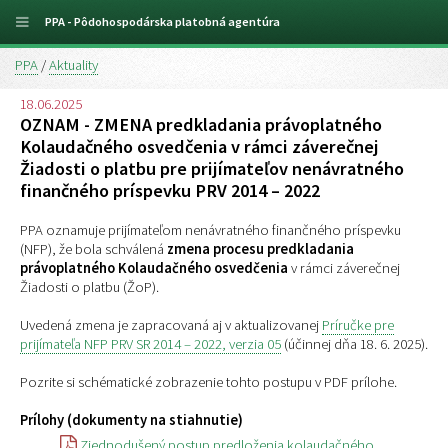
PPA - Pôdohospodárska platobná agentúra
PPA
/
Aktuality
18.06.2025
OZNAM - ZMENA predkladania právoplatného
Kolaudačného osvedčenia v rámci záverečnej
Žiadosti o platbu pre prijímateľov nenávratného
finančného príspevku PRV 2014 – 2022
PPA oznamuje prijímateľom nenávratného finančného príspevku
(NFP), že bola schválená
zmena procesu predkladania
právoplatného Kolaudačného osvedčenia
v rámci záverečnej
Žiadosti o platbu (ŽoP).
Uvedená zmena je zapracovaná aj v aktualizovanej
Príručke pre
prijímateľa NFP PRV SR 2014 – 2022, verzia 05
(účinnej dňa 18. 6. 2025).
Pozrite si schématické zobrazenie tohto postupu v PDF prílohe.
Prílohy (dokumenty na stiahnutie)
Zjednodušený postup predloženia kolaudačného