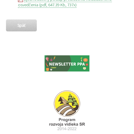
osvedčenia (pdf, 647.39 Kb, 737x)
Späť