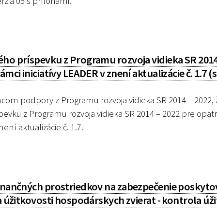
rzia 05 s prílohami.
ého príspevku z Programu rozvoja vidieka SR 2014
mci iniciatívy LEADER v znení aktualizácie č. 1.7 (
m podpory z Programu rozvoja vidieka SR 2014 – 2022, ž
pevku z Programu rozvoja vidieka SR 2014 – 2022 pre opatr
ní aktualizácie č. 1.7.
finančných prostriedkov na zabezpečenie poskyto
a úžitkovosti hospodárskych zvierat - kontrola úž