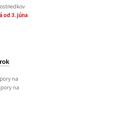
ostriedkov
á od 3. júna
 rok
pory na
dpory na