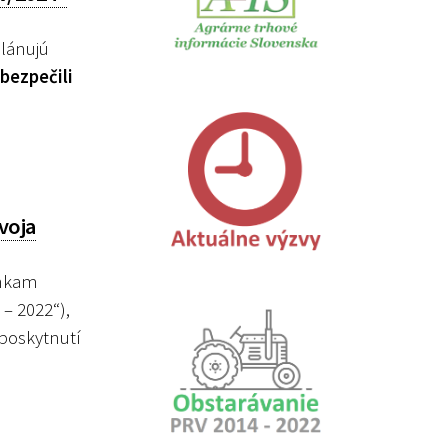
lánujú
bezpečili
voja
enkam
– 2022“),
 poskytnutí