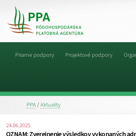
Priame podpory
Projektové podpory
Organ
PPA
/
Aktuality
24.06.2025
OZNAM: Zverejnenie výsledkov vykonaných admi