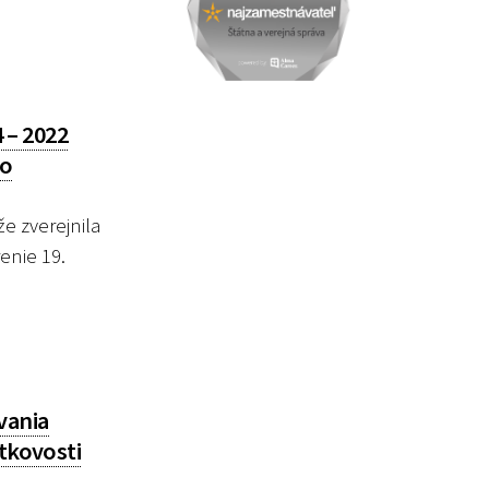
 – 2022
so
e zverejnila
enie 19.
vania
itkovosti