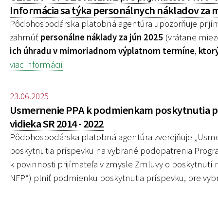
Informácia sa týka personálnych nákladov za m
Pôdohospodárska platobná agentúra upozorňuje prijím
zahrnúť
personálne náklady za jún 2025
(vrátane miez
ich úhradu v mimoriadnom výplatnom termíne
,
ktor
viac informácií
23.06.2025
Usmernenie PPA k podmienkam poskytnutia pr
vidieka SR 2014 - 2022
Pôdohospodárska platobná agentúra zverejňuje „
Usme
poskytnutia príspevku na vybrané podopatrenia Program
k povinnosti prijímateľa v zmysle Zmluvy o poskytnutí
NFP“) plniť podmienku poskytnutia príspevku, pre
vybr