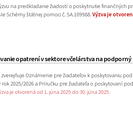
zvu na predkladanie žiadostí o poskytnutie finančných pr
le Schémy štátnej pomoci č. SA.109988.
Výzva je otvoren
anie opatrení v sektore včelárstva na podporný
zverejňuje Oznámenie pre žiadateľov k poskytovaniu pod
 rok 2025/2026 a Príručku pre žiadateľa o poskytovaní po
ýzva je otvorená od 1. júna 2025 do 30. júna 2025.