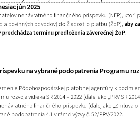
esiac jún 2025
ateľov nenávratného finančného príspevku (NFP), ktorí p
d a povinných odvodov) do Žiadosti o platbu (ŽoP),
aby za
ý predchádza termínu predloženia záverečnej ŽoP
.
íspevku na vybrané podopatrenia Programu roz
rnenie Pôdohospodárskej platobnej agentúry k podmi
u rozvoja vidieka SR 2014 – 2022 (ďalej ako „PRV SR 2014 
 nenávratného finančného príspevku (ďalej ako „Zmluva o
ané podopatrenia 4.1 v rámci výzvy č. 52/PRV/2022.