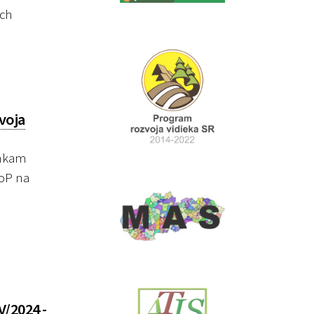
ych
voja
enkam
ŽoP na
/2024 -