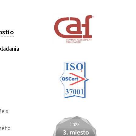
sti o
kladania
že s
čného