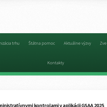
izácia trhu
Štátna pomoc
Aktuálne výzvy
Zve
Kontakty
nistratívnymi kontrolami v aplikácii GSAA 2025