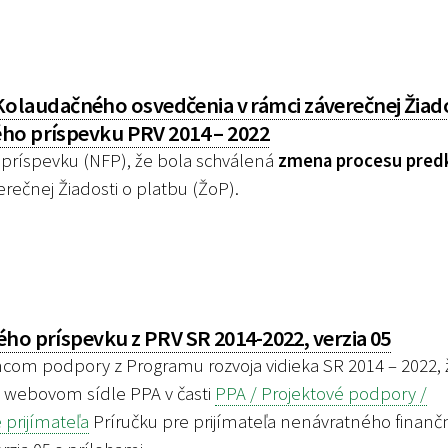
laudačného osvedčenia v rámci záverečnej Žiado
ého príspevku PRV 2014 – 2022
príspevku (NFP), že bola schválená
zmena procesu pred
erečnej Žiadosti o platbu (ŽoP).
ho príspevku z PRV SR 2014-2022, verzia 05
m podpory z Programu rozvoja vidieka SR 2014 – 2022, 
a webovom sídle PPA v časti
PPA / Projektové podpory /
prijímateľa
Príručku pre prijímateľa nenávratného finan