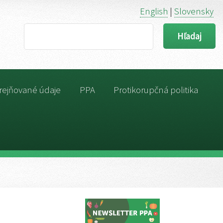
English
|
Slovensky
Search
rejňované údaje
PPA
Protikorupčná politika