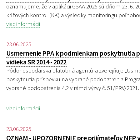
oznamujeme, že v aplikácii GSAA 2025 sú dňom 23. 6. 
krížových kontrol (KK) a výsledky monitoringu poľnoh
viac informácií
23.06.2025
Usmernenie PPA k podmienkam poskytnutia pr
vidieka SR 2014 - 2022
Pôdohospodárska platobná agentúra zverejňuje „Usm
poskytnutia príspevku na vybrané podopatrenia Programu
vybrané podopatrenia 4.2 v rámci výzvy č. 51/PRV/2021.
viac informácií
23.06.2025
OZNAM - UPOZORNENIE pre prijímateľov NFP v r