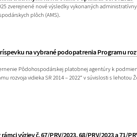
2025 zverejnené nové výsledky vykonaných administratívn
ospodárskych plôch (AMS).
íspevku na vybrané podopatrenia Programu roz
ernenie Pôdohospodárskej platobnej agentúry k podmi
 rozvoja vidieka SR 2014 – 2022“ v súvislosti s lehotou 
ámci výziev č. 67/PRV/2023, 68/PRV/2023 a 71/PRV