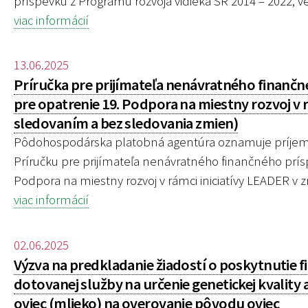
príspevku z Programu rozvoja vidieka SR 2014 – 2022, ve
viac informácií
13.06.2025
Príručka pre prijímateľa nenávratného finančn
pre opatrenie 19. Podpora na miestny rozvoj v rá
sledovaním a bez sledovania zmien)
Pôdohospodárska platobná agentúra oznamuje príjemco
Príručku pre prijímateľa nenávratného finančného prís
Podpora na miestny rozvoj v rámci iniciatívy LEADER v zne
viac informácií
02.06.2025
Výzva na predkladanie žiadostí o poskytnutie 
dotovanej služby na určenie genetickej kvality 
oviec (mlieko) na overovanie pôvodu oviec