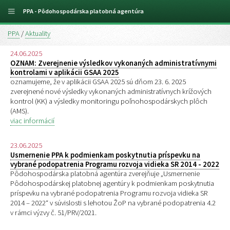
PPA - Pôdohospodárska platobná agentúra
PPA
/
Aktuality
24.06.2025
OZNAM: Zverejnenie výsledkov vykonaných administratívnymi
kontrolami v aplikácii GSAA 2025
oznamujeme, že v aplikácii GSAA 2025 sú dňom 23. 6. 2025
zverejnené nové výsledky vykonaných administratívnych krížových
kontrol (KK) a výsledky monitoringu poľnohospodárskych plôch
(AMS).
viac informácií
23.06.2025
Usmernenie PPA k podmienkam poskytnutia príspevku na
vybrané podopatrenia Programu rozvoja vidieka SR 2014 - 2022
Pôdohospodárska platobná agentúra zverejňuje „Usmernenie
Pôdohospodárskej platobnej agentúry k podmienkam poskytnutia
príspevku na vybrané podopatrenia Programu rozvoja vidieka SR
2014 – 2022“ v súvislosti s lehotou ŽoP na vybrané podopatrenia 4.2
v rámci výzvy č. 51/PRV/2021.