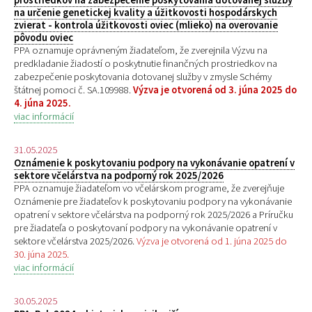
na určenie genetickej kvality a úžitkovosti hospodárskych
zvierat - kontrola úžitkovosti oviec (mlieko) na overovanie
pôvodu oviec
PPA oznamuje oprávneným žiadateľom, že zverejnila Výzvu na
predkladanie žiadostí o poskytnutie finančných prostriedkov na
zabezpečenie poskytovania dotovanej služby v zmysle Schémy
štátnej pomoci č. SA.109988.
Výzva je otvorená od 3. júna 2025 do
4. júna 2025.
viac informácií
31.05.2025
Oznámenie k poskytovaniu podpory na vykonávanie opatrení v
sektore včelárstva na podporný rok 2025/2026
PPA oznamuje žiadateľom vo včelárskom programe, že zverejňuje
Oznámenie pre žiadateľov k poskytovaniu podpory na vykonávanie
opatrení v sektore včelárstva na podporný rok 2025/2026 a Príručku
pre žiadateľa o poskytovaní podpory na vykonávanie opatrení v
sektore včelárstva 2025/2026.
Výzva je otvorená od 1. júna 2025 do
30. júna 2025.
viac informácií
30.05.2025