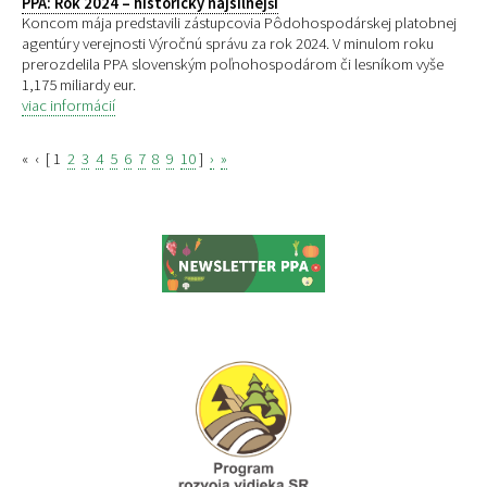
PPA: Rok 2024 – historicky najsilnejší
Koncom mája predstavili zástupcovia Pôdohospodárskej platobnej
agentúry verejnosti Výročnú správu za rok 2024. V minulom roku
prerozdelila PPA slovenským poľnohospodárom či lesníkom vyše
1,175 miliardy eur.
viac informácií
«
‹
[
1
2
3
4
5
6
7
8
9
10
]
›
»