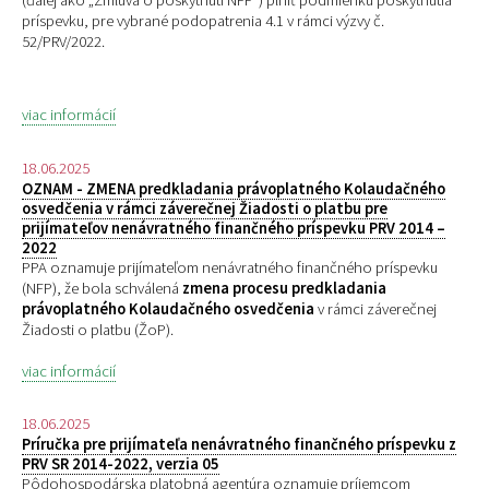
(ďalej ako „Zmluva o poskytnutí NFP“) plniť podmienku poskytnutia
príspevku, pre
vybrané podopatrenia 4.1 v rámci výzvy č.
52/PRV/2022.
viac informácií
18.06.2025
OZNAM - ZMENA predkladania právoplatného Kolaudačného
osvedčenia v rámci záverečnej Žiadosti o platbu pre
prijímateľov nenávratného finančného príspevku PRV 2014 –
2022
PPA oznamuje prijímateľom nenávratného finančného príspevku
(NFP), že bola schválená
zmena procesu predkladania
právoplatného Kolaudačného osvedčenia
v rámci záverečnej
Žiadosti o platbu (ŽoP).
viac informácií
18.06.2025
Príručka pre prijímateľa nenávratného finančného príspevku z
PRV SR 2014-2022, verzia 05
Pôdohospodárska platobná agentúra oznamuje príjemcom