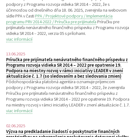
podpory z Programu rozvoja vidieka SR 2014 – 2022, že s
účinnosťou od dnešného dňa 18. 06. 2025, zverejnila na webovom
sídle PPA v časti
PPA / Projektové podpory / Implementácia
programu PRV 2014-2022 / Príručka pre prijímateľa
Príručku pre
prijímateľa nenávratného finančného príspevku z Programu rozvoja
vidieka SR 2014 – 2022, verzia 05 s prílohami.
viac informácií
13.06.2025
Príručka pre prijímateľa nenávratného finančného príspevku z
Programu rozvoja vidieka SR 2014 – 2022 pre opatrenie 19.
Podpora na miestny rozvoj v rámci iniciatívy LEADER v znení
aktualizácie č. 1.7 (so sledovaním a bez sledovania zmien)
Pôdohospodárska platobná agentúra oznamuje príjemcom
podpory z Programu rozvoja vidieka SR 2014 – 2022, že zverejnila
Príručku pre prijímateľa nenávratného finančného príspevku z
Programu rozvoja vidieka SR 2014 – 2022 pre opatrenie 19. Podpora
na miestny rozvoj v rámci iniciatívy LEADER v znení aktualizácie č. 1.7.
viac informácií
02.06.2025
Výzva na predkladanie žiadostí o poskytnutie finančných
prostriedkov na zabezpečenie poskytovania dotovanej služby