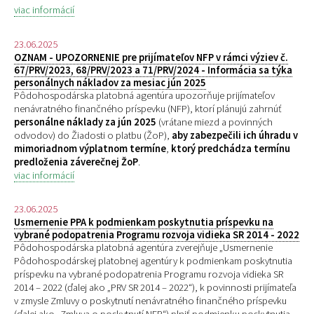
viac informácií
23.06.2025
OZNAM - UPOZORNENIE pre prijímateľov NFP v rámci výziev č.
67/PRV/2023, 68/PRV/2023 a 71/PRV/2024 - Informácia sa týka
personálnych nákladov za mesiac jún 2025
Pôdohospodárska platobná agentúra upozorňuje prijímateľov
nenávratného finančného príspevku (NFP), ktorí plánujú zahrnúť
personálne náklady za jún 2025
(vrátane miezd a povinných
odvodov) do Žiadosti o platbu (ŽoP),
aby zabezpečili ich úhradu v
mimoriadnom výplatnom termíne
,
ktorý predchádza termínu
predloženia záverečnej ŽoP
.
viac informácií
23.06.2025
Usmernenie PPA k podmienkam poskytnutia príspevku na
vybrané podopatrenia Programu rozvoja vidieka SR 2014 - 2022
Pôdohospodárska platobná agentúra zverejňuje „
Usmernenie
Pôdohospodárskej platobnej agentúry k podmienkam poskytnutia
príspevku na vybrané podopatrenia Programu rozvoja vidieka SR
2014 – 2022 (ďalej ako „PRV SR 2014 – 2022“), k povinnosti prijímateľa
v zmysle Zmluvy o poskytnutí nenávratného finančného príspevku