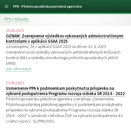
PPA - Pôdohospodárska platobná agentúra
PPA
/
Aktuality
24.06.2025
OZNAM: Zverejnenie výsledkov vykonaných administratívnymi
kontrolami v aplikácii GSAA 2025
oznamujeme, že v aplikácii GSAA 2025 sú dňom 23. 6. 2025
zverejnené nové výsledky vykonaných administratívnych krížových
kontrol (KK) a výsledky monitoringu poľnohospodárskych plôch
(AMS).
viac informácií
23.06.2025
Usmernenie PPA k podmienkam poskytnutia príspevku na
vybrané podopatrenia Programu rozvoja vidieka SR 2014 - 2022
Pôdohospodárska platobná agentúra zverejňuje „Usmernenie
Pôdohospodárskej platobnej agentúry k podmienkam poskytnutia
príspevku na vybrané podopatrenia Programu rozvoja vidieka SR
2014 – 2022“ v súvislosti s lehotou ŽoP na vybrané podopatrenia 4.2
v rámci výzvy č. 51/PRV/2021.