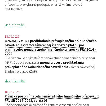
(ďalej ako „Zmluva o poskytnutí NFP“) plniť podmienku poskytnutia
príspevku, pre
vybrané podopatrenia 4.1 v rámci výzvy č.
52/PRV/2022.
viac informácií
18.06.2025
OZNAM - ZMENA predkladania právoplatného Kolaudačného
osvedčenia v rámci záverečnej Žiadosti o platbu pre
prijímateľov nenávratného finančného príspevku PRV 2014 –
2022
PPA oznamuje prijímateľom nenávratného finančného príspevku
(NFP), že bola schválená
zmena procesu predkladania
právoplatného Kolaudačného osvedčenia
v rámci záverečnej
Žiadosti o platbu (ŽoP).
viac informácií
18.06.2025
Príručka pre prijímateľa nenávratného finančného príspevku z
PRV SR 2014-2022, verzia 05
Pôdohospodárska platobná agentúra oznamuje príjemcom