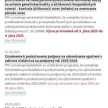
na určenie genetickej kvality a úžitkovosti hospodárskych
zvierat - kontrola úžitkovosti oviec (mlieko) na overovanie
pôvodu oviec
PPA oznamuje oprávneným žiadateľom, že zverejnila Výzvu na
predkladanie žiadostí o poskytnutie finančných prostriedkov na
zabezpečenie poskytovania dotovanej služby v zmysle Schémy
štátnej pomoci č. SA.109988.
Výzva je otvorená od 3. júna 2025 do
4. júna 2025.
viac informácií
31.05.2025
Oznámenie k poskytovaniu podpory na vykonávanie opatrení v
sektore včelárstva na podporný rok 2025/2026
PPA oznamuje žiadateľom vo včelárskom programe, že zverejňuje
Oznámenie pre žiadateľov k poskytovaniu podpory na vykonávanie
opatrení v sektore včelárstva na podporný rok 2025/2026 a Príručku
pre žiadateľa o poskytovaní podpory na vykonávanie opatrení v
sektore včelárstva 2025/2026.
Výzva je otvorená od 1. júna 2025 do
30. júna 2025.
viac informácií
30.05.2025