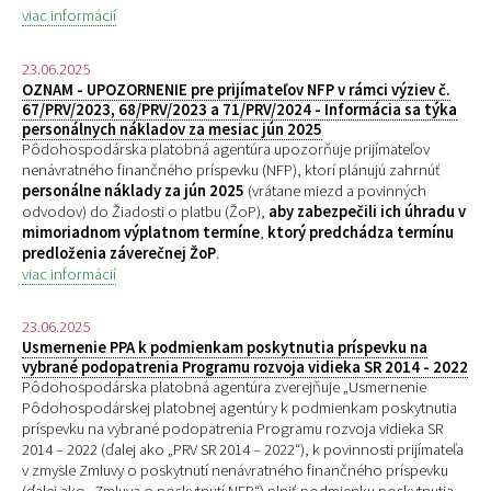
viac informácií
23.06.2025
OZNAM - UPOZORNENIE pre prijímateľov NFP v rámci výziev č.
67/PRV/2023, 68/PRV/2023 a 71/PRV/2024 - Informácia sa týka
personálnych nákladov za mesiac jún 2025
Pôdohospodárska platobná agentúra upozorňuje prijímateľov
nenávratného finančného príspevku (NFP), ktorí plánujú zahrnúť
personálne náklady za jún 2025
(vrátane miezd a povinných
odvodov) do Žiadosti o platbu (ŽoP),
aby zabezpečili ich úhradu v
mimoriadnom výplatnom termíne
,
ktorý predchádza termínu
predloženia záverečnej ŽoP
.
viac informácií
23.06.2025
Usmernenie PPA k podmienkam poskytnutia príspevku na
vybrané podopatrenia Programu rozvoja vidieka SR 2014 - 2022
Pôdohospodárska platobná agentúra zverejňuje „
Usmernenie
Pôdohospodárskej platobnej agentúry k podmienkam poskytnutia
príspevku na vybrané podopatrenia Programu rozvoja vidieka SR
2014 – 2022 (ďalej ako „PRV SR 2014 – 2022“), k povinnosti prijímateľa
v zmysle Zmluvy o poskytnutí nenávratného finančného príspevku