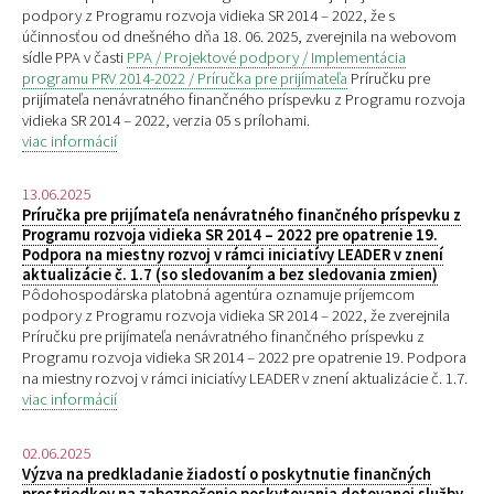
podpory z Programu rozvoja vidieka SR 2014 – 2022, že s
účinnosťou od dnešného dňa 18. 06. 2025, zverejnila na webovom
sídle PPA v časti
PPA / Projektové podpory / Implementácia
programu PRV 2014-2022 / Príručka pre prijímateľa
Príručku pre
prijímateľa nenávratného finančného príspevku z Programu rozvoja
vidieka SR 2014 – 2022, verzia 05 s prílohami.
viac informácií
13.06.2025
Príručka pre prijímateľa nenávratného finančného príspevku z
Programu rozvoja vidieka SR 2014 – 2022 pre opatrenie 19.
Podpora na miestny rozvoj v rámci iniciatívy LEADER v znení
aktualizácie č. 1.7 (so sledovaním a bez sledovania zmien)
Pôdohospodárska platobná agentúra oznamuje príjemcom
podpory z Programu rozvoja vidieka SR 2014 – 2022, že zverejnila
Príručku pre prijímateľa nenávratného finančného príspevku z
Programu rozvoja vidieka SR 2014 – 2022 pre opatrenie 19. Podpora
na miestny rozvoj v rámci iniciatívy LEADER v znení aktualizácie č. 1.7.
viac informácií
02.06.2025
Výzva na predkladanie žiadostí o poskytnutie finančných
prostriedkov na zabezpečenie poskytovania dotovanej služby