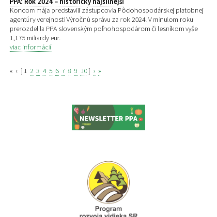
PPA: Rok 2024 – historicky najsilnejší
Koncom mája predstavili zástupcovia Pôdohospodárskej platobnej
agentúry verejnosti Výročnú správu za rok 2024. V minulom roku
prerozdelila PPA slovenským poľnohospodárom či lesníkom vyše
1,175 miliardy eur.
viac informácií
«
‹
[
1
2
3
4
5
6
7
8
9
10
]
›
»