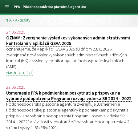
PPA - Pôdohospodárska platobná agentúra
PPA
/
Aktuality
24.06.2025
OZNAM: Zverejnenie výsledkov vykonaných administratívnymi
kontrolami v aplikácii GSAA 2025
oznamujeme, že v aplikácii GSAA 2025 sú dňom 23. 6. 2025
zverejnené nové výsledky vykonaných administratívnych krížových
kontrol (KK) a výsledky monitoringu poľnohospodárskych plôch
(AMS).
viac informácií
23.06.2025
Usmernenie PPA k podmienkam poskytnutia príspevku na
vybrané podopatrenia Programu rozvoja vidieka SR 2014 - 2022
Pôdohospodárska platobná agentúra zverejňuje „Usmernenie
Pôdohospodárskej platobnej agentúry k podmienkam poskytnutia
príspevku na vybrané podopatrenia Programu rozvoja vidieka SR
2014 – 2022“ v súvislosti s lehotou ŽoP na vybrané podopatrenia 4.2
v rámci výzvy č. 51/PRV/2021.