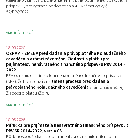
(ďalej ako „Zmluva o poskytnutí NFP“) plniť podmienku poskytnutia
príspevku, pre
vybrané podopatrenia 4.1 v rámci výzvy č.
52/PRV/2022.
viac informácií
18.06.2025
OZNAM - ZMENA predkladania právoplatného Kolaudačného
osvedčenia v rámci záverečnej Žiadosti o platbu pre
prijímateľov nenávratného finančného príspevku PRV 2014 –
2022
PPA oznamuje prijímateľom nenávratného finančného príspevku
(NFP), že bola schválená
zmena procesu predkladania
právoplatného Kolaudačného osvedčenia
v rámci záverečnej
Žiadosti o platbu (ŽoP).
viac informácií
18.06.2025
Príručka pre prijímateľa nenávratného finančného príspevku z
PRV SR 2014-2022, verzia 05
Pôdohospodárska platobná agentúra oznamuje príjemcom