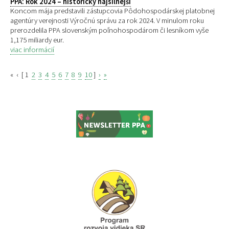
PPA: Rok 2024 – historicky najsilnejší
Koncom mája predstavili zástupcovia Pôdohospodárskej platobnej
agentúry verejnosti Výročnú správu za rok 2024. V minulom roku
prerozdelila PPA slovenským poľnohospodárom či lesníkom vyše
1,175 miliardy eur.
viac informácií
«
‹
[
1
2
3
4
5
6
7
8
9
10
]
›
»