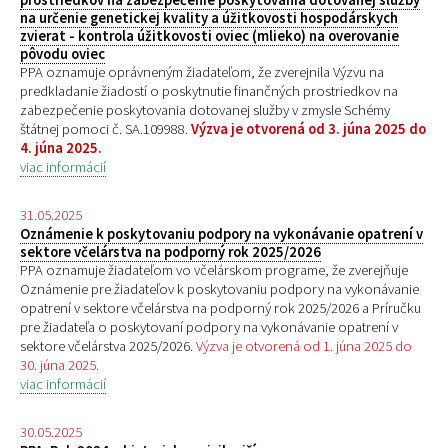
na určenie genetickej kvality a úžitkovosti hospodárskych
zvierat - kontrola úžitkovosti oviec (mlieko) na overovanie
pôvodu oviec
PPA oznamuje oprávneným žiadateľom, že zverejnila Výzvu na
predkladanie žiadostí o poskytnutie finančných prostriedkov na
zabezpečenie poskytovania dotovanej služby v zmysle Schémy
štátnej pomoci č. SA.109988.
Výzva je otvorená od 3. júna 2025 do
4. júna 2025.
viac informácií
31.05.2025
Oznámenie k poskytovaniu podpory na vykonávanie opatrení v
sektore včelárstva na podporný rok 2025/2026
PPA oznamuje žiadateľom vo včelárskom programe, že zverejňuje
Oznámenie pre žiadateľov k poskytovaniu podpory na vykonávanie
opatrení v sektore včelárstva na podporný rok 2025/2026 a Príručku
pre žiadateľa o poskytovaní podpory na vykonávanie opatrení v
sektore včelárstva 2025/2026.
Výzva je otvorená od 1. júna 2025 do
30. júna 2025.
viac informácií
30.05.2025