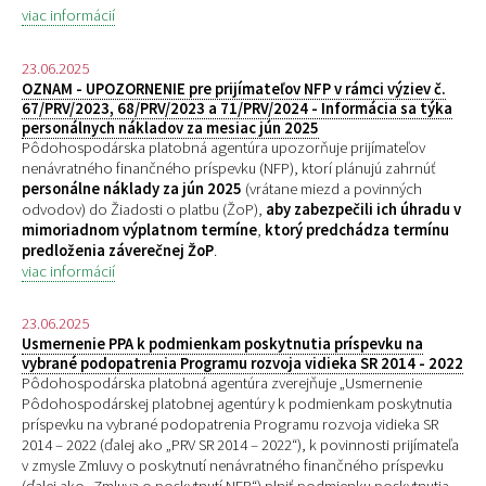
viac informácií
23.06.2025
OZNAM - UPOZORNENIE pre prijímateľov NFP v rámci výziev č.
67/PRV/2023, 68/PRV/2023 a 71/PRV/2024 - Informácia sa týka
personálnych nákladov za mesiac jún 2025
Pôdohospodárska platobná agentúra upozorňuje prijímateľov
nenávratného finančného príspevku (NFP), ktorí plánujú zahrnúť
personálne náklady za jún 2025
(vrátane miezd a povinných
odvodov) do Žiadosti o platbu (ŽoP),
aby zabezpečili ich úhradu v
mimoriadnom výplatnom termíne
,
ktorý predchádza termínu
predloženia záverečnej ŽoP
.
viac informácií
23.06.2025
Usmernenie PPA k podmienkam poskytnutia príspevku na
vybrané podopatrenia Programu rozvoja vidieka SR 2014 - 2022
Pôdohospodárska platobná agentúra zverejňuje „
Usmernenie
Pôdohospodárskej platobnej agentúry k podmienkam poskytnutia
príspevku na vybrané podopatrenia Programu rozvoja vidieka SR
2014 – 2022 (ďalej ako „PRV SR 2014 – 2022“), k povinnosti prijímateľa
v zmysle Zmluvy o poskytnutí nenávratného finančného príspevku