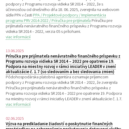
podpory z Programu rozvoja vidieka SR 2014 – 2022, že s
účinnosťou od dnešného dňa 18. 06. 2025, zverejnila na webovom
sídle PPA v časti
PPA / Projektové podpory / Implementácia
programu PRV 2014-2022 / Príručka pre prijímateľa
Príručku pre
prijímateľa nenávratného finančného príspevku z Programu rozvoja
vidieka SR 2014 – 2022, verzia 05 s prílohami.
viac informácií
13.06.2025
Príručka pre prijímateľa nenávratného finančného príspevku z
Programu rozvoja vidieka SR 2014 – 2022 pre opatrenie 19.
Podpora na miestny rozvoj v rámci iniciatívy LEADER v znení
aktualizácie č. 1.7 (so sledovaním a bez sledovania zmien)
Pôdohospodárska platobná agentúra oznamuje príjemcom
podpory z Programu rozvoja vidieka SR 2014 – 2022, že zverejnila
Príručku pre prijímateľa nenávratného finančného príspevku z
Programu rozvoja vidieka SR 2014 – 2022 pre opatrenie 19. Podpora
na miestny rozvoj v rámci iniciatívy LEADER v znení aktualizácie č. 1.7.
viac informácií
02.06.2025
Výzva na predkladanie žiadostí o poskytnutie finančných
prostriedkov na zabezpečenie poskytovania dotovanej služby