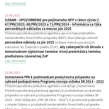
viac informácií
23.06.2025
OZNAM - UPOZORNENIE pre prijímateľov NFP v rámci výziev č.
67/PRV/2023, 68/PRV/2023 a 71/PRV/2024 - Informácia sa týka
personálnych nákladov za mesiac jún 2025
Pôdohospodárska platobná agentúra upozorňuje prijímateľov
nenávratného finančného príspevku (NFP), ktorí plánujú zahrnúť
personálne náklady za jún 2025
(vrátane miezd a povinných
odvodov) do Žiadosti o platbu (ŽoP),
aby zabezpečili ich úhradu v
mimoriadnom výplatnom termíne
,
ktorý predchádza termínu
predloženia záverečnej ŽoP
.
viac informácií
23.06.2025
Usmernenie PPA k podmienkam poskytnutia príspevku na
vybrané podopatrenia Programu rozvoja vidieka SR 2014 - 2022
Pôdohospodárska platobná agentúra zverejňuje „
Usmernenie
Pôdohospodárskej platobnej agentúry k podmienkam poskytnutia
príspevku na vybrané podopatrenia Programu rozvoja vidieka SR
2014 – 2022 (ďalej ako „PRV SR 2014 – 2022“), k povinnosti prijímateľa
v zmysle Zmluvy o poskytnutí nenávratného finančného príspevku