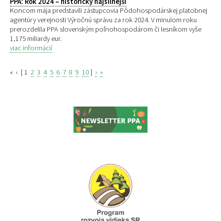
PPA: Rok 2024 – historicky najsilnejší
Koncom mája predstavili zástupcovia Pôdohospodárskej platobnej
agentúry verejnosti Výročnú správu za rok 2024. V minulom roku
prerozdelila PPA slovenským poľnohospodárom či lesníkom vyše
1,175 miliardy eur.
viac informácií
«
‹
[
1
2
3
4
5
6
7
8
9
10
]
›
»