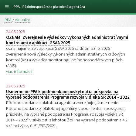
PPA - Pôdohospodárska platobná agentúra
PPA
/
Aktuality
24.06.2025
OZNAM: Zverejnenie výsledkov vykonaných administratívnymi
kontrolami v aplikácii GSAA 2025
oznamujeme, že v aplikácii GSAA 2025 sú dňom 23. 6. 2025
zverejnené nové výsledky vykonaných administratívnych krížových
kontrol (KK) a výsledky monitoringu poľnohospodárskych plôch
(AMS).
viac informácií
23.06.2025
Usmernenie PPA k podmienkam poskytnutia príspevku na
vybrané podopatrenia Programu rozvoja vidieka SR 2014 - 2022
Pôdohospodárska platobná agentúra zverejňuje „Usmernenie
Pôdohospodárskej platobnej agentúry k podmienkam poskytnutia
príspevku na vybrané podopatrenia Programu rozvoja vidieka SR
2014 – 2022“ v súvislosti s lehotou ŽoP na vybrané podopatrenia 4.2
v rámci výzvy č. 51/PRV/2021.