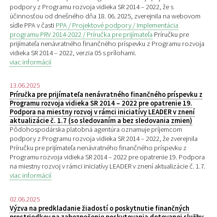
podpory z Programu rozvoja vidieka SR 2014 – 2022, že s
účinnosťou od dnešného dňa 18. 06. 2025, zverejnila na webovom
sídle PPA v časti
PPA / Projektové podpory / Implementácia
programu PRV 2014-2022 / Príručka pre prijímateľa
Príručku pre
prijímateľa nenávratného finančného príspevku z Programu rozvoja
vidieka SR 2014 – 2022, verzia 05 s prílohami.
viac informácií
13.06.2025
Príručka pre prijímateľa nenávratného finančného príspevku z
Programu rozvoja vidieka SR 2014 – 2022 pre opatrenie 19.
Podpora na miestny rozvoj v rámci iniciatívy LEADER v znení
aktualizácie č. 1.7 (so sledovaním a bez sledovania zmien)
Pôdohospodárska platobná agentúra oznamuje príjemcom
podpory z Programu rozvoja vidieka SR 2014 – 2022, že zverejnila
Príručku pre prijímateľa nenávratného finančného príspevku z
Programu rozvoja vidieka SR 2014 – 2022 pre opatrenie 19. Podpora
na miestny rozvoj v rámci iniciatívy LEADER v znení aktualizácie č. 1.7.
viac informácií
02.06.2025
Výzva na predkladanie žiadostí o poskytnutie finančných
prostriedkov na zabezpečenie poskytovania dotovanej služby