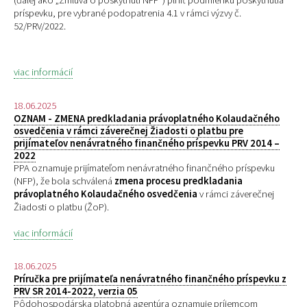
(ďalej ako „Zmluva o poskytnutí NFP“) plniť podmienku poskytnutia
príspevku, pre
vybrané podopatrenia 4.1 v rámci výzvy č.
52/PRV/2022.
viac informácií
18.06.2025
OZNAM - ZMENA predkladania právoplatného Kolaudačného
osvedčenia v rámci záverečnej Žiadosti o platbu pre
prijímateľov nenávratného finančného príspevku PRV 2014 –
2022
PPA oznamuje prijímateľom nenávratného finančného príspevku
(NFP), že bola schválená
zmena procesu predkladania
právoplatného Kolaudačného osvedčenia
v rámci záverečnej
Žiadosti o platbu (ŽoP).
viac informácií
18.06.2025
Príručka pre prijímateľa nenávratného finančného príspevku z
PRV SR 2014-2022, verzia 05
Pôdohospodárska platobná agentúra oznamuje príjemcom