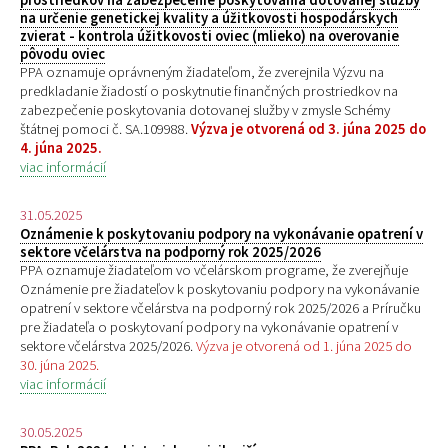
na určenie genetickej kvality a úžitkovosti hospodárskych
zvierat - kontrola úžitkovosti oviec (mlieko) na overovanie
pôvodu oviec
PPA oznamuje oprávneným žiadateľom, že zverejnila Výzvu na
predkladanie žiadostí o poskytnutie finančných prostriedkov na
zabezpečenie poskytovania dotovanej služby v zmysle Schémy
štátnej pomoci č. SA.109988.
Výzva je otvorená od 3. júna 2025 do
4. júna 2025.
viac informácií
31.05.2025
Oznámenie k poskytovaniu podpory na vykonávanie opatrení v
sektore včelárstva na podporný rok 2025/2026
PPA oznamuje žiadateľom vo včelárskom programe, že zverejňuje
Oznámenie pre žiadateľov k poskytovaniu podpory na vykonávanie
opatrení v sektore včelárstva na podporný rok 2025/2026 a Príručku
pre žiadateľa o poskytovaní podpory na vykonávanie opatrení v
sektore včelárstva 2025/2026.
Výzva je otvorená od 1. júna 2025 do
30. júna 2025.
viac informácií
30.05.2025