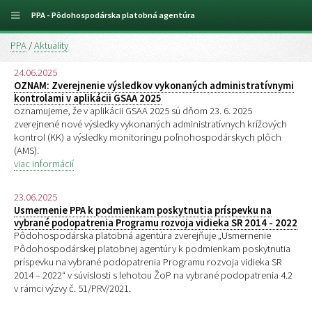
PPA - Pôdohospodárska platobná agentúra
PPA
/
Aktuality
24.06.2025
OZNAM: Zverejnenie výsledkov vykonaných administratívnymi
kontrolami v aplikácii GSAA 2025
oznamujeme, že v aplikácii GSAA 2025 sú dňom 23. 6. 2025
zverejnené nové výsledky vykonaných administratívnych krížových
kontrol (KK) a výsledky monitoringu poľnohospodárskych plôch
(AMS).
viac informácií
23.06.2025
Usmernenie PPA k podmienkam poskytnutia príspevku na
vybrané podopatrenia Programu rozvoja vidieka SR 2014 - 2022
Pôdohospodárska platobná agentúra zverejňuje „Usmernenie
Pôdohospodárskej platobnej agentúry k podmienkam poskytnutia
príspevku na vybrané podopatrenia Programu rozvoja vidieka SR
2014 – 2022“ v súvislosti s lehotou ŽoP na vybrané podopatrenia 4.2
v rámci výzvy č. 51/PRV/2021.