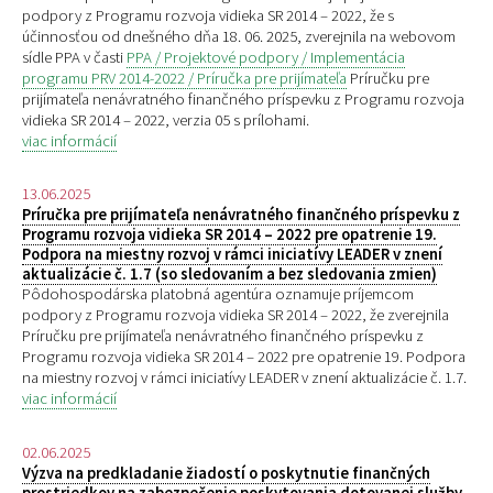
podpory z Programu rozvoja vidieka SR 2014 – 2022, že s
účinnosťou od dnešného dňa 18. 06. 2025, zverejnila na webovom
sídle PPA v časti
PPA / Projektové podpory / Implementácia
programu PRV 2014-2022 / Príručka pre prijímateľa
Príručku pre
prijímateľa nenávratného finančného príspevku z Programu rozvoja
vidieka SR 2014 – 2022, verzia 05 s prílohami.
viac informácií
13.06.2025
Príručka pre prijímateľa nenávratného finančného príspevku z
Programu rozvoja vidieka SR 2014 – 2022 pre opatrenie 19.
Podpora na miestny rozvoj v rámci iniciatívy LEADER v znení
aktualizácie č. 1.7 (so sledovaním a bez sledovania zmien)
Pôdohospodárska platobná agentúra oznamuje príjemcom
podpory z Programu rozvoja vidieka SR 2014 – 2022, že zverejnila
Príručku pre prijímateľa nenávratného finančného príspevku z
Programu rozvoja vidieka SR 2014 – 2022 pre opatrenie 19. Podpora
na miestny rozvoj v rámci iniciatívy LEADER v znení aktualizácie č. 1.7.
viac informácií
02.06.2025
Výzva na predkladanie žiadostí o poskytnutie finančných
prostriedkov na zabezpečenie poskytovania dotovanej služby