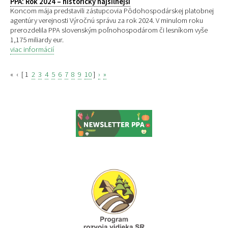
PPA: Rok 2024 – historicky najsilnejší
Koncom mája predstavili zástupcovia Pôdohospodárskej platobnej
agentúry verejnosti Výročnú správu za rok 2024. V minulom roku
prerozdelila PPA slovenským poľnohospodárom či lesníkom vyše
1,175 miliardy eur.
viac informácií
«
‹
[
1
2
3
4
5
6
7
8
9
10
]
›
»