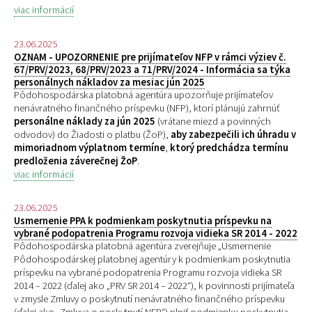
viac informácií
23.06.2025
OZNAM - UPOZORNENIE pre prijímateľov NFP v rámci výziev č.
67/PRV/2023, 68/PRV/2023 a 71/PRV/2024 - Informácia sa týka
personálnych nákladov za mesiac jún 2025
Pôdohospodárska platobná agentúra upozorňuje prijímateľov
nenávratného finančného príspevku (NFP), ktorí plánujú zahrnúť
personálne náklady za jún 2025
(vrátane miezd a povinných
odvodov) do Žiadosti o platbu (ŽoP),
aby zabezpečili ich úhradu v
mimoriadnom výplatnom termíne
,
ktorý predchádza termínu
predloženia záverečnej ŽoP
.
viac informácií
23.06.2025
Usmernenie PPA k podmienkam poskytnutia príspevku na
vybrané podopatrenia Programu rozvoja vidieka SR 2014 - 2022
Pôdohospodárska platobná agentúra zverejňuje „
Usmernenie
Pôdohospodárskej platobnej agentúry k podmienkam poskytnutia
príspevku na vybrané podopatrenia Programu rozvoja vidieka SR
2014 – 2022 (ďalej ako „PRV SR 2014 – 2022“), k povinnosti prijímateľa
v zmysle Zmluvy o poskytnutí nenávratného finančného príspevku