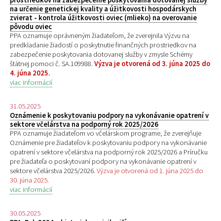
na určenie genetickej kvality a úžitkovosti hospodárskych
zvierat - kontrola úžitkovosti oviec (mlieko) na overovanie
pôvodu oviec
PPA oznamuje oprávneným žiadateľom, že zverejnila Výzvu na
predkladanie žiadostí o poskytnutie finančných prostriedkov na
zabezpečenie poskytovania dotovanej služby v zmysle Schémy
štátnej pomoci č. SA.109988.
Výzva je otvorená od 3. júna 2025 do
4. júna 2025.
viac informácií
31.05.2025
Oznámenie k poskytovaniu podpory na vykonávanie opatrení v
sektore včelárstva na podporný rok 2025/2026
PPA oznamuje žiadateľom vo včelárskom programe, že zverejňuje
Oznámenie pre žiadateľov k poskytovaniu podpory na vykonávanie
opatrení v sektore včelárstva na podporný rok 2025/2026 a Príručku
pre žiadateľa o poskytovaní podpory na vykonávanie opatrení v
sektore včelárstva 2025/2026.
Výzva je otvorená od 1. júna 2025 do
30. júna 2025.
viac informácií
30.05.2025