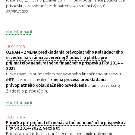
(ďalej ako „Zmluva o poskytnutí NFP“) plniť podmienku poskytnutia
príspevku, pre
vybrané podopatrenia 4.1 v rámci výzvy č.
52/PRV/2022.
viac informácií
18.06.2025
OZNAM - ZMENA predkladania právoplatného Kolaudačného
osvedčenia v rámci záverečnej Žiadosti o platbu pre
prijímateľov nenávratného finančného príspevku PRV 2014 –
2022
PPA oznamuje prijímateľom nenávratného finančného príspevku
(NFP), že bola schválená
zmena procesu predkladania
právoplatného Kolaudačného osvedčenia
v rámci záverečnej
Žiadosti o platbu (ŽoP).
viac informácií
18.06.2025
Príručka pre prijímateľa nenávratného finančného príspevku z
PRV SR 2014-2022, verzia 05
Pôdohospodárska platobná agentúra oznamuje príjemcom