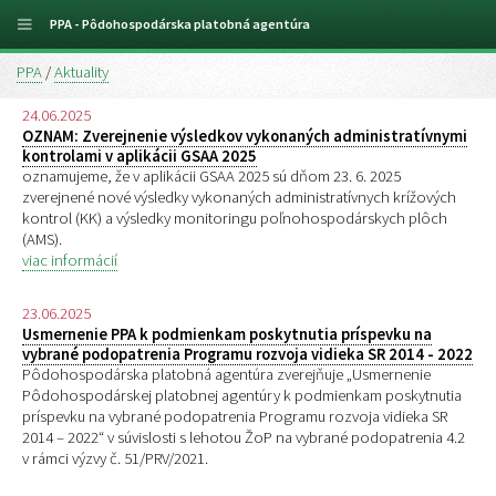
PPA - Pôdohospodárska platobná agentúra
PPA
/
Aktuality
24.06.2025
OZNAM: Zverejnenie výsledkov vykonaných administratívnymi
kontrolami v aplikácii GSAA 2025
oznamujeme, že v aplikácii GSAA 2025 sú dňom 23. 6. 2025
zverejnené nové výsledky vykonaných administratívnych krížových
kontrol (KK) a výsledky monitoringu poľnohospodárskych plôch
(AMS).
viac informácií
23.06.2025
Usmernenie PPA k podmienkam poskytnutia príspevku na
vybrané podopatrenia Programu rozvoja vidieka SR 2014 - 2022
Pôdohospodárska platobná agentúra zverejňuje „Usmernenie
Pôdohospodárskej platobnej agentúry k podmienkam poskytnutia
príspevku na vybrané podopatrenia Programu rozvoja vidieka SR
2014 – 2022“ v súvislosti s lehotou ŽoP na vybrané podopatrenia 4.2
v rámci výzvy č. 51/PRV/2021.