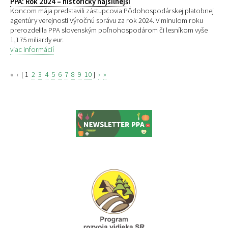
PPA: Rok 2024 – historicky najsilnejší
Koncom mája predstavili zástupcovia Pôdohospodárskej platobnej
agentúry verejnosti Výročnú správu za rok 2024. V minulom roku
prerozdelila PPA slovenským poľnohospodárom či lesníkom vyše
1,175 miliardy eur.
viac informácií
«
‹
[
1
2
3
4
5
6
7
8
9
10
]
›
»