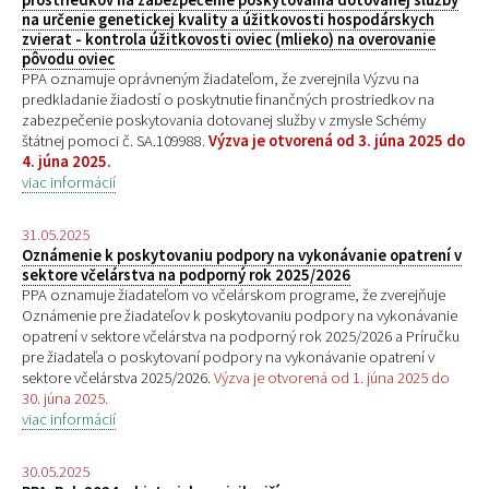
na určenie genetickej kvality a úžitkovosti hospodárskych
zvierat - kontrola úžitkovosti oviec (mlieko) na overovanie
pôvodu oviec
PPA oznamuje oprávneným žiadateľom, že zverejnila Výzvu na
predkladanie žiadostí o poskytnutie finančných prostriedkov na
zabezpečenie poskytovania dotovanej služby v zmysle Schémy
štátnej pomoci č. SA.109988.
Výzva je otvorená od 3. júna 2025 do
4. júna 2025.
viac informácií
31.05.2025
Oznámenie k poskytovaniu podpory na vykonávanie opatrení v
sektore včelárstva na podporný rok 2025/2026
PPA oznamuje žiadateľom vo včelárskom programe, že zverejňuje
Oznámenie pre žiadateľov k poskytovaniu podpory na vykonávanie
opatrení v sektore včelárstva na podporný rok 2025/2026 a Príručku
pre žiadateľa o poskytovaní podpory na vykonávanie opatrení v
sektore včelárstva 2025/2026.
Výzva je otvorená od 1. júna 2025 do
30. júna 2025.
viac informácií
30.05.2025