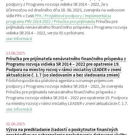
podpory z Programu rozvoja vidieka SR 2014 – 2022, že s
účinnosťou od dnešného dňa 18. 06. 2025, zverejnila na webovom
sídle PPA v časti
PPA / Projektové podpory / Implementácia
programu PRV 2014-2022 / Príručka pre prijímateľa
Príručku pre
prijímateľa nenávratného finančného príspevku z Programu rozvoja
vidieka SR 2014 – 2022, verzia 05 s prílohami.
viac informácií
13.06.2025
Príručka pre prijímateľa nenávratného finančného príspevku z
Programu rozvoja vidieka SR 2014 – 2022 pre opatrenie 19.
Podpora na miestny rozvoj v rámci iniciatívy LEADER v znení
aktualizácie č. 1.7 (so sledovaním a bez sledovania zmien)
Pôdohospodárska platobná agentúra oznamuje príjemcom
podpory z Programu rozvoja vidieka SR 2014 – 2022, že zverejnila
Príručku pre prijímateľa nenávratného finančného príspevku z
Programu rozvoja vidieka SR 2014 – 2022 pre opatrenie 19. Podpora
na miestny rozvoj v rámci iniciatívy LEADER v znení aktualizácie č. 1.7.
viac informácií
02.06.2025
Výzva na predkladanie žiadostí o poskytnutie finančných
prostriedkov na zabezpečenie poskytovania dotovanej služby