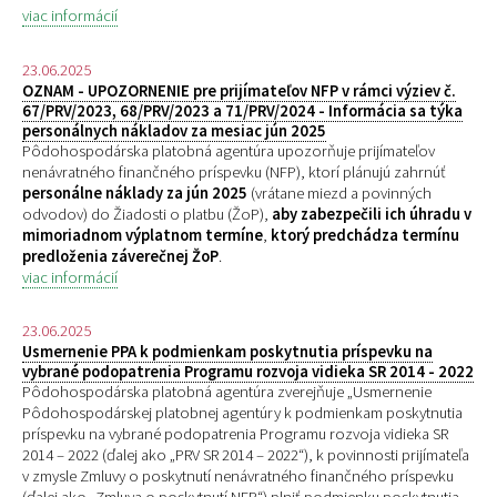
viac informácií
23.06.2025
OZNAM - UPOZORNENIE pre prijímateľov NFP v rámci výziev č.
67/PRV/2023, 68/PRV/2023 a 71/PRV/2024 - Informácia sa týka
personálnych nákladov za mesiac jún 2025
Pôdohospodárska platobná agentúra upozorňuje prijímateľov
nenávratného finančného príspevku (NFP), ktorí plánujú zahrnúť
personálne náklady za jún 2025
(vrátane miezd a povinných
odvodov) do Žiadosti o platbu (ŽoP),
aby zabezpečili ich úhradu v
mimoriadnom výplatnom termíne
,
ktorý predchádza termínu
predloženia záverečnej ŽoP
.
viac informácií
23.06.2025
Usmernenie PPA k podmienkam poskytnutia príspevku na
vybrané podopatrenia Programu rozvoja vidieka SR 2014 - 2022
Pôdohospodárska platobná agentúra zverejňuje „
Usmernenie
Pôdohospodárskej platobnej agentúry k podmienkam poskytnutia
príspevku na vybrané podopatrenia Programu rozvoja vidieka SR
2014 – 2022 (ďalej ako „PRV SR 2014 – 2022“), k povinnosti prijímateľa
v zmysle Zmluvy o poskytnutí nenávratného finančného príspevku