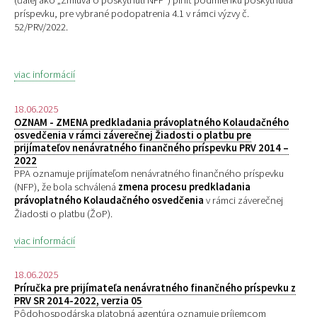
(ďalej ako „Zmluva o poskytnutí NFP“) plniť podmienku poskytnutia
príspevku, pre
vybrané podopatrenia 4.1 v rámci výzvy č.
52/PRV/2022.
viac informácií
18.06.2025
OZNAM - ZMENA predkladania právoplatného Kolaudačného
osvedčenia v rámci záverečnej Žiadosti o platbu pre
prijímateľov nenávratného finančného príspevku PRV 2014 –
2022
PPA oznamuje prijímateľom nenávratného finančného príspevku
(NFP), že bola schválená
zmena procesu predkladania
právoplatného Kolaudačného osvedčenia
v rámci záverečnej
Žiadosti o platbu (ŽoP).
viac informácií
18.06.2025
Príručka pre prijímateľa nenávratného finančného príspevku z
PRV SR 2014-2022, verzia 05
Pôdohospodárska platobná agentúra oznamuje príjemcom