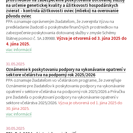
na určenie genetickej kvality a úžitkovosti hospodárskych
zvierat - kontrola úžitkovosti oviec (mlieko) na overovanie
pôvodu oviec
PPA oznamuje oprávneným žiadateľom, že zverejnila Výzvu na
predkladanie žiadostí o poskytnutie finančných prostriedkov na
zabezpečenie poskytovania dotovanej služby v zmysle Schémy
štátnej pomoci č. SA.109988.
Výzva je otvorená od 3. júna 2025 do
4. júna 2025.
viac informácií
31.05.2025
Oznámenie k poskytovaniu podpory na vykonávanie opatrení v
sektore včelárstva na podporný rok 2025/2026
PPA oznamuje žiadateľom vo včelárskom programe, že zverejňuje
Oznámenie pre žiadateľov k poskytovaniu podpory na vykonávanie
opatrení v sektore včelárstva na podporný rok 2025/2026 a Príručku
pre žiadateľa o poskytovaní podpory na vykonávanie opatrení v
sektore včelárstva 2025/2026.
Výzva je otvorená od 1. júna 2025 do
30. júna 2025.
viac informácií
30.05.2025