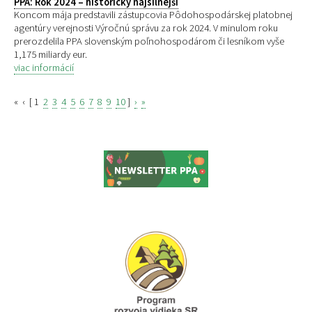
PPA: Rok 2024 – historicky najsilnejší
Koncom mája predstavili zástupcovia Pôdohospodárskej platobnej
agentúry verejnosti Výročnú správu za rok 2024. V minulom roku
prerozdelila PPA slovenským poľnohospodárom či lesníkom vyše
1,175 miliardy eur.
viac informácií
«
‹
[
1
2
3
4
5
6
7
8
9
10
]
›
»