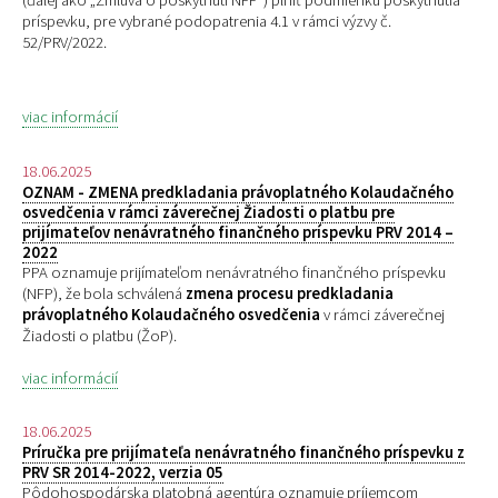
(ďalej ako „Zmluva o poskytnutí NFP“) plniť podmienku poskytnutia
príspevku, pre
vybrané podopatrenia 4.1 v rámci výzvy č.
52/PRV/2022.
viac informácií
18.06.2025
OZNAM - ZMENA predkladania právoplatného Kolaudačného
osvedčenia v rámci záverečnej Žiadosti o platbu pre
prijímateľov nenávratného finančného príspevku PRV 2014 –
2022
PPA oznamuje prijímateľom nenávratného finančného príspevku
(NFP), že bola schválená
zmena procesu predkladania
právoplatného Kolaudačného osvedčenia
v rámci záverečnej
Žiadosti o platbu (ŽoP).
viac informácií
18.06.2025
Príručka pre prijímateľa nenávratného finančného príspevku z
PRV SR 2014-2022, verzia 05
Pôdohospodárska platobná agentúra oznamuje príjemcom