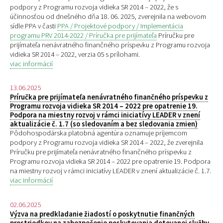
podpory z Programu rozvoja vidieka SR 2014 – 2022, že s
účinnosťou od dnešného dňa 18. 06. 2025, zverejnila na webovom
sídle PPA v časti
PPA / Projektové podpory / Implementácia
programu PRV 2014-2022 / Príručka pre prijímateľa
Príručku pre
prijímateľa nenávratného finančného príspevku z Programu rozvoja
vidieka SR 2014 – 2022, verzia 05 s prílohami.
viac informácií
13.06.2025
Príručka pre prijímateľa nenávratného finančného príspevku z
Programu rozvoja vidieka SR 2014 – 2022 pre opatrenie 19.
Podpora na miestny rozvoj v rámci iniciatívy LEADER v znení
aktualizácie č. 1.7 (so sledovaním a bez sledovania zmien)
Pôdohospodárska platobná agentúra oznamuje príjemcom
podpory z Programu rozvoja vidieka SR 2014 – 2022, že zverejnila
Príručku pre prijímateľa nenávratného finančného príspevku z
Programu rozvoja vidieka SR 2014 – 2022 pre opatrenie 19. Podpora
na miestny rozvoj v rámci iniciatívy LEADER v znení aktualizácie č. 1.7.
viac informácií
02.06.2025
Výzva na predkladanie žiadostí o poskytnutie finančných
prostriedkov na zabezpečenie poskytovania dotovanej služby