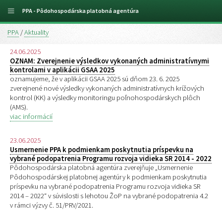
PPA - Pôdohospodárska platobná agentúra
PPA
/
Aktuality
24.06.2025
OZNAM: Zverejnenie výsledkov vykonaných administratívnymi
kontrolami v aplikácii GSAA 2025
oznamujeme, že v aplikácii GSAA 2025 sú dňom 23. 6. 2025
zverejnené nové výsledky vykonaných administratívnych krížových
kontrol (KK) a výsledky monitoringu poľnohospodárskych plôch
(AMS).
viac informácií
23.06.2025
Usmernenie PPA k podmienkam poskytnutia príspevku na
vybrané podopatrenia Programu rozvoja vidieka SR 2014 - 2022
Pôdohospodárska platobná agentúra zverejňuje „Usmernenie
Pôdohospodárskej platobnej agentúry k podmienkam poskytnutia
príspevku na vybrané podopatrenia Programu rozvoja vidieka SR
2014 – 2022“ v súvislosti s lehotou ŽoP na vybrané podopatrenia 4.2
v rámci výzvy č. 51/PRV/2021.