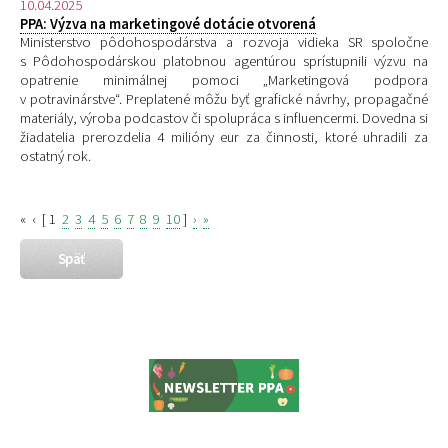
10.04.2025
PPA: Výzva na marketingové dotácie otvorená
Ministerstvo pôdohospodárstva a rozvoja vidieka SR spoločne
s Pôdohospodárskou platobnou agentúrou sprístupnili výzvu na
opatrenie minimálnej pomoci „Marketingová podpora
v potravinárstve“. Preplatené môžu byť grafické návrhy, propagačné
materiály, výroba podcastov či spolupráca s influencermi. Dovedna si
žiadatelia prerozdelia 4 milióny eur za činnosti, ktoré uhradili za
ostatný rok.
«
‹
[
1
2
3
4
5
6
7
8
9
10
]
›
»
Späť