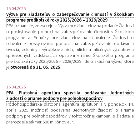
15.04.2025
Výzva pre žiadateľov o zabezpečovanie činností v Školskom
programe pre školské roky 2025/2026 – 2028/2029
PPA oznamuje, že zverejnila Výzv
u
pre žiadateľov na podanie Žiadosti
o poskytovanie pomoci na zabezpečovanie činností v Školskom
programe a
Príručky pre žiadateľov
na schválenie Žiadosti o
schválenie poskytovania pomoci na zabezpečovanie dodávania
ovocia, zeleniny a výrobkov z nich, mlieka a mliečnych výrobkov a
sprievodných vzdelávacích opatrení v rámci Školského programu
pre školské roky 2025/2026 – 2028/2029. Ide o aktuálnu výzvu, ktorá
je
otvorená do 31. 05. 2025
.
15.04.2025
PPA: Platobná agentúra spustila podávanie Jednotných
žiadostí o priame podpory pre poľnohospodárov
Pôdohospodárska platobná agentúra sprístupnila v pondelok 14.
apríla 2025 možnosť podávania Jednotných žiadostí o Priame
podpory pre poľnohospodárov. V tohtoročnej kampani si žiadatelia
prerozdelia takmer 600 miliónov eur.