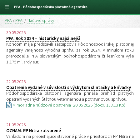
PPA - Pôdohospodárska platobná agentúra
PPA
/
PPA
/
Tlačové správy
30.05.2025
PPA: Rok 2024 – historicky najsilnejší
Koncom mája predstavili zástupcovia Pôdohospodárskej platobnej
agentúry verejnosti Výročnú správu za rok 2024. V minulom roku
prerozdelila PPA slovenským poľnohospodárom či lesníkom vyše
1,175 miliardy eur.
22.05.2025
Opatrenia vydané v súvislosti s výskytom slintačky a krívačky
Pôdohospodárska platobná agentúra prináša prehľad platných
opatrení vydaných Štátnou veterinárnou a potravinovou správou.
Mimoriadne núdzové opatrenia_20 05 2025 (docx, 133.13 Kb)
21.05.2025
OZNAM: RP Nitra zatvorené
Vzhľadom na prebiehajúce stavebné práce v priestoroch RP Nitra na