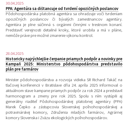
30.04.2025
PPA: Agentúra sa dištancuje od tvrdení opozičných poslancov
Pôdohospodárska platobná agentúra sa ohradzuje voči tvrdeniam
opozičných poslancov či bývalých zamestnancov agentúry.
Agentúra je plne súčinná s orgánmi činnými v trestnom konaní.
Predstaviť verejnosti detailné kroky, ktoré urobila a má v pláne,
nemôže práve pre možné zmarenie výkonu kontrol.
28.04.2025
Historicky najrýchlejšie čerpanie priamych podpôr a novinky pre
Kampaň 2025: Ministerstvo pôdohospodárstva predstavilo
plán pre farmárov
Minister pôdohospodárstva a rozvoja vidieka SR Richard Takáč na
tlačovej konferencii v Bratislave dňa 24. apríla 2025 informoval o
aktuálnom stave kampane priamych podpôr za rok 2024 a predstavil
harmonogram a zmeny pre rok 2025. Spolu s ním vystúpili aj
generálny riaditeľ Pôdohospodárskej platobnej agentúry (PPA)
Marek Čepko a zástupcovia Slovenskej poľnohospodárskej a
potravinárskej komory, Združenia mladých farmárov, Agrárnej
komory Slovenska i Zväzu ekologických poľnohospodárov.