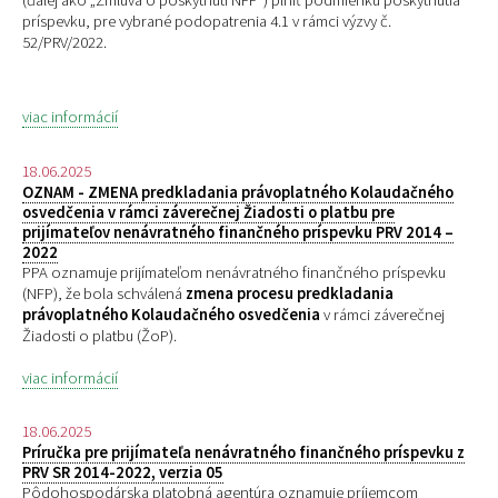
(ďalej ako „Zmluva o poskytnutí NFP“) plniť podmienku poskytnutia
príspevku, pre
vybrané podopatrenia 4.1 v rámci výzvy č.
52/PRV/2022.
viac informácií
18.06.2025
OZNAM - ZMENA predkladania právoplatného Kolaudačného
osvedčenia v rámci záverečnej Žiadosti o platbu pre
prijímateľov nenávratného finančného príspevku PRV 2014 –
2022
PPA oznamuje prijímateľom nenávratného finančného príspevku
(NFP), že bola schválená
zmena procesu predkladania
právoplatného Kolaudačného osvedčenia
v rámci záverečnej
Žiadosti o platbu (ŽoP).
viac informácií
18.06.2025
Príručka pre prijímateľa nenávratného finančného príspevku z
PRV SR 2014-2022, verzia 05
Pôdohospodárska platobná agentúra oznamuje príjemcom