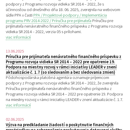
podpory z Programu rozvoja vidieka SR 2014 – 2022, že s
účinnosťou od dnešného dňa 18. 06. 2025, zverejnila na webovom
sídle PPA v časti
PPA / Projektové podpory / Implementácia
programu PRV 2014-2022 / Príručka pre prijímateľa
Príručku pre
prijímateľa nenávratného finančného príspevku z Programu rozvoja
vidieka SR 2014 – 2022, verzia 05 s prílohami.
viac informácií
13.06.2025
Príručka pre prijímateľa nenávratného finančného príspevku z
Programu rozvoja vidieka SR 2014 – 2022 pre opatrenie 19.
Podpora na miestny rozvoj v rámci iniciatívy LEADER v znení
aktualizácie č. 1.7 (so sledovaním a bez sledovania zmien)
Pôdohospodárska platobná agentúra oznamuje príjemcom
podpory z Programu rozvoja vidieka SR 2014 – 2022, že zverejnila
Príručku pre prijímateľa nenávratného finančného príspevku z
Programu rozvoja vidieka SR 2014 – 2022 pre opatrenie 19. Podpora
na miestny rozvoj v rámci iniciatívy LEADER v znení aktualizácie č. 1.7.
viac informácií
02.06.2025
Výzva na predkladanie žiadostí o poskytnutie finančných
prostriedkov na zabezpečenie poskytovania dotovanej služby