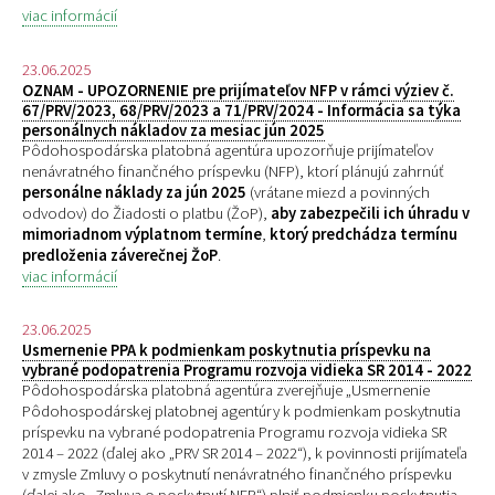
viac informácií
23.06.2025
OZNAM - UPOZORNENIE pre prijímateľov NFP v rámci výziev č.
67/PRV/2023, 68/PRV/2023 a 71/PRV/2024 - Informácia sa týka
personálnych nákladov za mesiac jún 2025
Pôdohospodárska platobná agentúra upozorňuje prijímateľov
nenávratného finančného príspevku (NFP), ktorí plánujú zahrnúť
personálne náklady za jún 2025
(vrátane miezd a povinných
odvodov) do Žiadosti o platbu (ŽoP),
aby zabezpečili ich úhradu v
mimoriadnom výplatnom termíne
,
ktorý predchádza termínu
predloženia záverečnej ŽoP
.
viac informácií
23.06.2025
Usmernenie PPA k podmienkam poskytnutia príspevku na
vybrané podopatrenia Programu rozvoja vidieka SR 2014 - 2022
Pôdohospodárska platobná agentúra zverejňuje „
Usmernenie
Pôdohospodárskej platobnej agentúry k podmienkam poskytnutia
príspevku na vybrané podopatrenia Programu rozvoja vidieka SR
2014 – 2022 (ďalej ako „PRV SR 2014 – 2022“), k povinnosti prijímateľa
v zmysle Zmluvy o poskytnutí nenávratného finančného príspevku