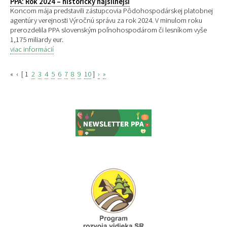
PPA: Rok 2024 – historicky najsilnejší
Koncom mája predstavili zástupcovia Pôdohospodárskej platobnej
agentúry verejnosti Výročnú správu za rok 2024. V minulom roku
prerozdelila PPA slovenským poľnohospodárom či lesníkom vyše
1,175 miliardy eur.
viac informácií
«
‹
[
1
2
3
4
5
6
7
8
9
10
]
›
»