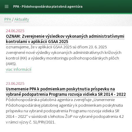
PPA - Pôdohospodárska platobná agentúra
PPA
/
Aktuality
24.06.2025
OZNAM: Zverejnenie výsledkov vykonaných administratívnymi
kontrolami v aplikácii GSAA 2025
oznamujeme, že v aplikácii GSAA 2025 sú dňom 23. 6. 2025
zverejnené nové výsledky vykonaných administratívnych krížových
kontrol (KK) a výsledky monitoringu poľnohospodárskych plôch
(AMS).
viac informácií
23.06.2025
Usmernenie PPA k podmienkam poskytnutia príspevku na
vybrané podopatrenia Programu rozvoja vidieka SR 2014 - 2022
Pôdohospodárska platobná agentúra zverejňuje „Usmernenie
Pôdohospodárskej platobnej agentúry k podmienkam poskytnutia
príspevku na vybrané podopatrenia Programu rozvoja vidieka SR
2014 – 2022“ v súvislosti s lehotou ŽoP na vybrané podopatrenia 4.2
v rámci výzvy č. 51/PRV/2021.