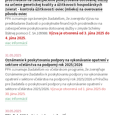
na určenie genetickej kvality a úžitkovosti hospodárskych
zvierat - kontrola úžitkovosti oviec (mlieko) na overovanie
pôvodu oviec
PPA oznamuje oprávneným žiadateľom, že zverejnila Výzvu na
predkladanie žiadostí o poskytnutie finančných prostriedkov na
zabezpečenie poskytovania dotovanej služby v zmysle Schémy
štátnej pomoci č. SA.109988.
Výzva je otvorená od 3. júna 2025 do
4. júna 2025.
viac informácií
31.05.2025
Oznámenie k poskytovaniu podpory na vykonávanie opatrení v
sektore včelárstva na podporný rok 2025/2026
PPA oznamuje žiadateľom vo včelárskom programe, že zverejňuje
Oznámenie pre žiadateľov k poskytovaniu podpory na vykonávanie
opatrení v sektore včelárstva na podporný rok 2025/2026 a Príručku
pre žiadateľa o poskytovaní podpory na vykonávanie opatrení v
sektore včelárstva 2025/2026.
Výzva je otvorená od 1. júna 2025 do
30. júna 2025.
viac informácií
30.05.2025