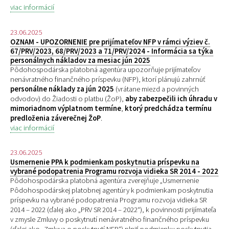
viac informácií
23.06.2025
OZNAM - UPOZORNENIE pre prijímateľov NFP v rámci výziev č.
67/PRV/2023, 68/PRV/2023 a 71/PRV/2024 - Informácia sa týka
personálnych nákladov za mesiac jún 2025
Pôdohospodárska platobná agentúra upozorňuje prijímateľov
nenávratného finančného príspevku (NFP), ktorí plánujú zahrnúť
personálne náklady za jún 2025
(vrátane miezd a povinných
odvodov) do Žiadosti o platbu (ŽoP),
aby zabezpečili ich úhradu v
mimoriadnom výplatnom termíne
,
ktorý predchádza termínu
predloženia záverečnej ŽoP
.
viac informácií
23.06.2025
Usmernenie PPA k podmienkam poskytnutia príspevku na
vybrané podopatrenia Programu rozvoja vidieka SR 2014 - 2022
Pôdohospodárska platobná agentúra zverejňuje „
Usmernenie
Pôdohospodárskej platobnej agentúry k podmienkam poskytnutia
príspevku na vybrané podopatrenia Programu rozvoja vidieka SR
2014 – 2022 (ďalej ako „PRV SR 2014 – 2022“), k povinnosti prijímateľa
v zmysle Zmluvy o poskytnutí nenávratného finančného príspevku