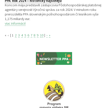
PPA: Rok 2024 – historicky najsilnejší
Koncom mája predstavili zástupcovia Pôdohospodárskej platobnej
agentúry verejnosti Výročnú správu za rok 2024. V minulom roku
prerozdelila PPA slovenským poľnohospodárom či lesníkom vyše
1,175 miliardy eur.
viac informácií
«
‹
[
1
2
3
4
5
6
7
8
9
10
]
›
»