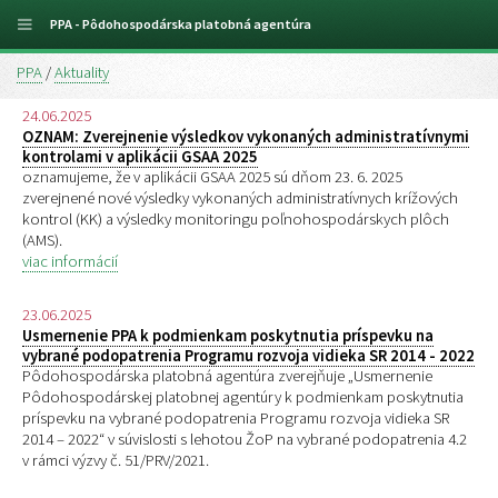
PPA - Pôdohospodárska platobná agentúra
PPA
/
Aktuality
24.06.2025
OZNAM: Zverejnenie výsledkov vykonaných administratívnymi
kontrolami v aplikácii GSAA 2025
oznamujeme, že v aplikácii GSAA 2025 sú dňom 23. 6. 2025
zverejnené nové výsledky vykonaných administratívnych krížových
kontrol (KK) a výsledky monitoringu poľnohospodárskych plôch
(AMS).
viac informácií
23.06.2025
Usmernenie PPA k podmienkam poskytnutia príspevku na
vybrané podopatrenia Programu rozvoja vidieka SR 2014 - 2022
Pôdohospodárska platobná agentúra zverejňuje „Usmernenie
Pôdohospodárskej platobnej agentúry k podmienkam poskytnutia
príspevku na vybrané podopatrenia Programu rozvoja vidieka SR
2014 – 2022“ v súvislosti s lehotou ŽoP na vybrané podopatrenia 4.2
v rámci výzvy č. 51/PRV/2021.