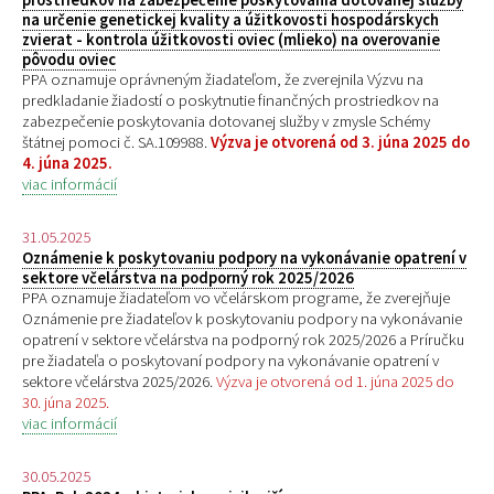
na určenie genetickej kvality a úžitkovosti hospodárskych
zvierat - kontrola úžitkovosti oviec (mlieko) na overovanie
pôvodu oviec
PPA oznamuje oprávneným žiadateľom, že zverejnila Výzvu na
predkladanie žiadostí o poskytnutie finančných prostriedkov na
zabezpečenie poskytovania dotovanej služby v zmysle Schémy
štátnej pomoci č. SA.109988.
Výzva je otvorená od 3. júna 2025 do
4. júna 2025.
viac informácií
31.05.2025
Oznámenie k poskytovaniu podpory na vykonávanie opatrení v
sektore včelárstva na podporný rok 2025/2026
PPA oznamuje žiadateľom vo včelárskom programe, že zverejňuje
Oznámenie pre žiadateľov k poskytovaniu podpory na vykonávanie
opatrení v sektore včelárstva na podporný rok 2025/2026 a Príručku
pre žiadateľa o poskytovaní podpory na vykonávanie opatrení v
sektore včelárstva 2025/2026.
Výzva je otvorená od 1. júna 2025 do
30. júna 2025.
viac informácií
30.05.2025