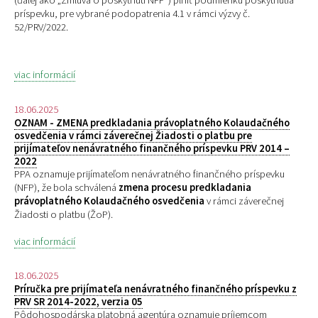
(ďalej ako „Zmluva o poskytnutí NFP“) plniť podmienku poskytnutia
príspevku, pre
vybrané podopatrenia 4.1 v rámci výzvy č.
52/PRV/2022.
viac informácií
18.06.2025
OZNAM - ZMENA predkladania právoplatného Kolaudačného
osvedčenia v rámci záverečnej Žiadosti o platbu pre
prijímateľov nenávratného finančného príspevku PRV 2014 –
2022
PPA oznamuje prijímateľom nenávratného finančného príspevku
(NFP), že bola schválená
zmena procesu predkladania
právoplatného Kolaudačného osvedčenia
v rámci záverečnej
Žiadosti o platbu (ŽoP).
viac informácií
18.06.2025
Príručka pre prijímateľa nenávratného finančného príspevku z
PRV SR 2014-2022, verzia 05
Pôdohospodárska platobná agentúra oznamuje príjemcom