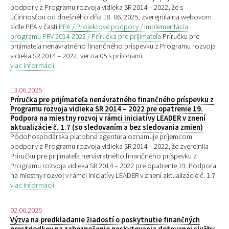
podpory z Programu rozvoja vidieka SR 2014 – 2022, že s
účinnosťou od dnešného dňa 18. 06. 2025, zverejnila na webovom
sídle PPA v časti
PPA / Projektové podpory / Implementácia
programu PRV 2014-2022 / Príručka pre prijímateľa
Príručku pre
prijímateľa nenávratného finančného príspevku z Programu rozvoja
vidieka SR 2014 – 2022, verzia 05 s prílohami.
viac informácií
13.06.2025
Príručka pre prijímateľa nenávratného finančného príspevku z
Programu rozvoja vidieka SR 2014 – 2022 pre opatrenie 19.
Podpora na miestny rozvoj v rámci iniciatívy LEADER v znení
aktualizácie č. 1.7 (so sledovaním a bez sledovania zmien)
Pôdohospodárska platobná agentúra oznamuje príjemcom
podpory z Programu rozvoja vidieka SR 2014 – 2022, že zverejnila
Príručku pre prijímateľa nenávratného finančného príspevku z
Programu rozvoja vidieka SR 2014 – 2022 pre opatrenie 19. Podpora
na miestny rozvoj v rámci iniciatívy LEADER v znení aktualizácie č. 1.7.
viac informácií
02.06.2025
Výzva na predkladanie žiadostí o poskytnutie finančných
prostriedkov na zabezpečenie poskytovania dotovanej služby