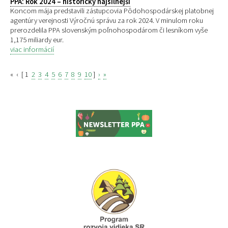
PPA: Rok 2024 – historicky najsilnejší
Koncom mája predstavili zástupcovia Pôdohospodárskej platobnej
agentúry verejnosti Výročnú správu za rok 2024. V minulom roku
prerozdelila PPA slovenským poľnohospodárom či lesníkom vyše
1,175 miliardy eur.
viac informácií
«
‹
[
1
2
3
4
5
6
7
8
9
10
]
›
»