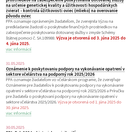
na určenie genetickej kvality a úžitkovosti hospodárskych
zvierat - kontrola úžitkovosti oviec (mlieko) na overovanie
pôvodu oviec
PPA oznamuje oprávneným žiadateľom, že zverejnila Výzvu na
predkladanie žiadostí o poskytnutie finančných prostriedkov na
zabezpečenie poskytovania dotovanej služby v zmysle Schémy
štátnej pomoci č. SA.109988.
Výzva je otvorená od 3. júna 2025 do
4. júna 2025.
viac informácií
31.05.2025
Oznámenie k poskytovaniu podpory na vykonávanie opatrení v
sektore včelárstva na podporný rok 2025/2026
PPA oznamuje žiadateľom vo včelárskom programe, že zverejňuje
Oznámenie pre žiadateľov k poskytovaniu podpory na vykonávanie
opatrení v sektore včelárstva na podporný rok 2025/2026 a Príručku
pre žiadateľa o poskytovaní podpory na vykonávanie opatrení v
sektore včelárstva 2025/2026.
Výzva je otvorená od 1. júna 2025 do
30. júna 2025.
viac informácií
30.05.2025