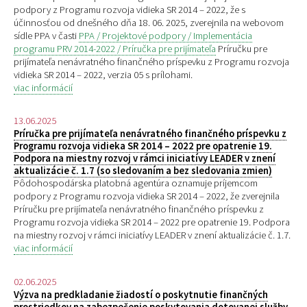
podpory z Programu rozvoja vidieka SR 2014 – 2022, že s
účinnosťou od dnešného dňa 18. 06. 2025, zverejnila na webovom
sídle PPA v časti
PPA / Projektové podpory / Implementácia
programu PRV 2014-2022 / Príručka pre prijímateľa
Príručku pre
prijímateľa nenávratného finančného príspevku z Programu rozvoja
vidieka SR 2014 – 2022, verzia 05 s prílohami.
viac informácií
13.06.2025
Príručka pre prijímateľa nenávratného finančného príspevku z
Programu rozvoja vidieka SR 2014 – 2022 pre opatrenie 19.
Podpora na miestny rozvoj v rámci iniciatívy LEADER v znení
aktualizácie č. 1.7 (so sledovaním a bez sledovania zmien)
Pôdohospodárska platobná agentúra oznamuje príjemcom
podpory z Programu rozvoja vidieka SR 2014 – 2022, že zverejnila
Príručku pre prijímateľa nenávratného finančného príspevku z
Programu rozvoja vidieka SR 2014 – 2022 pre opatrenie 19. Podpora
na miestny rozvoj v rámci iniciatívy LEADER v znení aktualizácie č. 1.7.
viac informácií
02.06.2025
Výzva na predkladanie žiadostí o poskytnutie finančných
prostriedkov na zabezpečenie poskytovania dotovanej služby