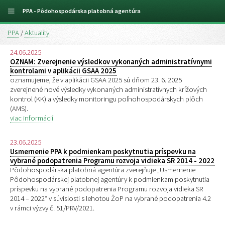
PPA - Pôdohospodárska platobná agentúra
PPA
/
Aktuality
24.06.2025
OZNAM: Zverejnenie výsledkov vykonaných administratívnymi
kontrolami v aplikácii GSAA 2025
oznamujeme, že v aplikácii GSAA 2025 sú dňom 23. 6. 2025
zverejnené nové výsledky vykonaných administratívnych krížových
kontrol (KK) a výsledky monitoringu poľnohospodárskych plôch
(AMS).
viac informácií
23.06.2025
Usmernenie PPA k podmienkam poskytnutia príspevku na
vybrané podopatrenia Programu rozvoja vidieka SR 2014 - 2022
Pôdohospodárska platobná agentúra zverejňuje „Usmernenie
Pôdohospodárskej platobnej agentúry k podmienkam poskytnutia
príspevku na vybrané podopatrenia Programu rozvoja vidieka SR
2014 – 2022“ v súvislosti s lehotou ŽoP na vybrané podopatrenia 4.2
v rámci výzvy č. 51/PRV/2021.