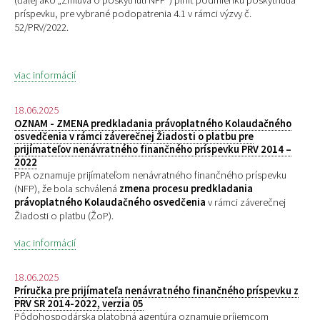
(ďalej ako „Zmluva o poskytnutí NFP“) plniť podmienku poskytnutia
príspevku, pre
vybrané podopatrenia 4.1 v rámci výzvy č.
52/PRV/2022.
viac informácií
18.06.2025
OZNAM - ZMENA predkladania právoplatného Kolaudačného
osvedčenia v rámci záverečnej Žiadosti o platbu pre
prijímateľov nenávratného finančného príspevku PRV 2014 –
2022
PPA oznamuje prijímateľom nenávratného finančného príspevku
(NFP), že bola schválená
zmena procesu predkladania
právoplatného Kolaudačného osvedčenia
v rámci záverečnej
Žiadosti o platbu (ŽoP).
viac informácií
18.06.2025
Príručka pre prijímateľa nenávratného finančného príspevku z
PRV SR 2014-2022, verzia 05
Pôdohospodárska platobná agentúra oznamuje príjemcom