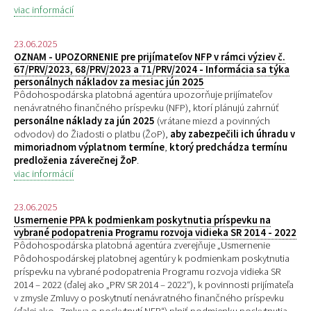
viac informácií
23.06.2025
OZNAM - UPOZORNENIE pre prijímateľov NFP v rámci výziev č.
67/PRV/2023, 68/PRV/2023 a 71/PRV/2024 - Informácia sa týka
personálnych nákladov za mesiac jún 2025
Pôdohospodárska platobná agentúra upozorňuje prijímateľov
nenávratného finančného príspevku (NFP), ktorí plánujú zahrnúť
personálne náklady za jún 2025
(vrátane miezd a povinných
odvodov) do Žiadosti o platbu (ŽoP),
aby zabezpečili ich úhradu v
mimoriadnom výplatnom termíne
,
ktorý predchádza termínu
predloženia záverečnej ŽoP
.
viac informácií
23.06.2025
Usmernenie PPA k podmienkam poskytnutia príspevku na
vybrané podopatrenia Programu rozvoja vidieka SR 2014 - 2022
Pôdohospodárska platobná agentúra zverejňuje „
Usmernenie
Pôdohospodárskej platobnej agentúry k podmienkam poskytnutia
príspevku na vybrané podopatrenia Programu rozvoja vidieka SR
2014 – 2022 (ďalej ako „PRV SR 2014 – 2022“), k povinnosti prijímateľa
v zmysle Zmluvy o poskytnutí nenávratného finančného príspevku