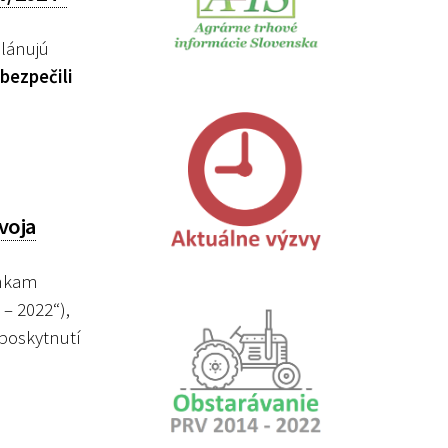
lánujú
bezpečili
voja
enkam
– 2022“),
 poskytnutí