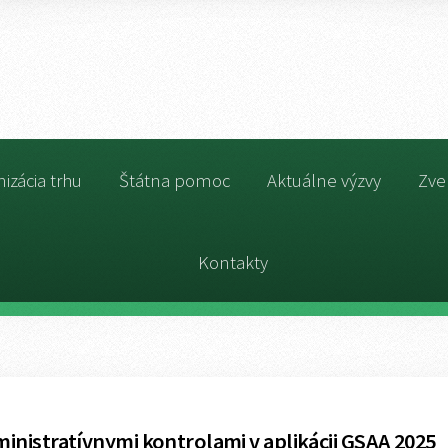
izácia trhu
Štátna pomoc
Aktuálne výzvy
Zve
Kontakty
nistratívnymi kontrolami v aplikácii GSAA 2025