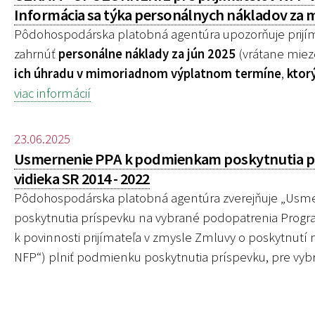
Informácia sa týka personálnych nákladov za m
Pôdohospodárska platobná agentúra upozorňuje prijím
zahrnúť
personálne náklady za jún 2025
(vrátane miez
ich úhradu v mimoriadnom výplatnom termíne
,
ktor
viac informácií
23.06.2025
Usmernenie PPA k podmienkam poskytnutia pr
vidieka SR 2014 - 2022
Pôdohospodárska platobná agentúra zverejňuje „
Usme
poskytnutia príspevku na vybrané podopatrenia Program
k povinnosti prijímateľa v zmysle Zmluvy o poskytnutí
NFP“) plniť podmienku poskytnutia príspevku, pre
vybr