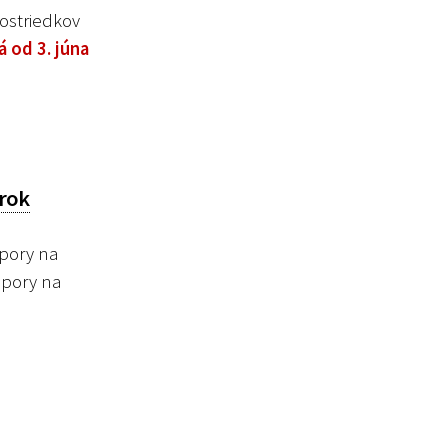
ostriedkov
á od 3. júna
 rok
pory na
dpory na