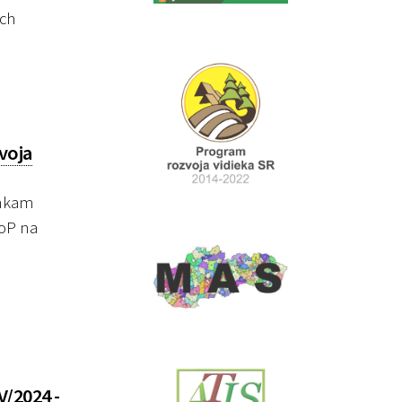
ych
voja
enkam
ŽoP na
/2024 -