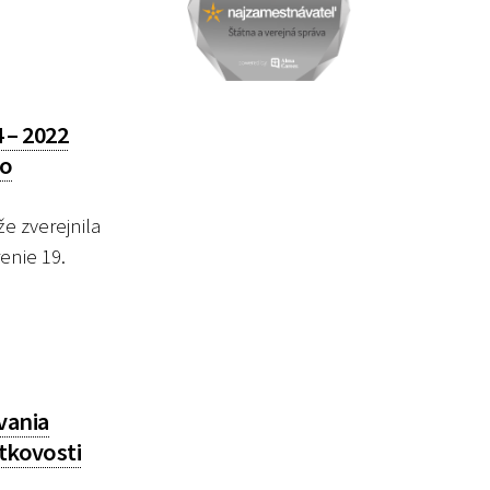
 – 2022
so
e zverejnila
enie 19.
vania
itkovosti