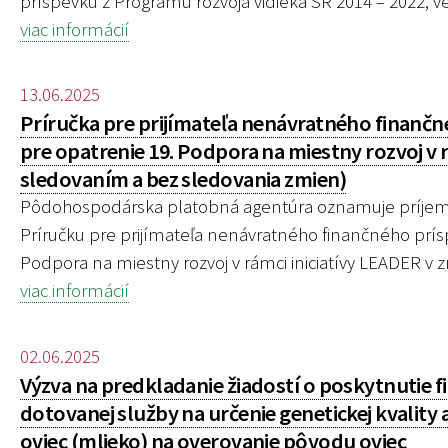
príspevku z Programu rozvoja vidieka SR 2014 – 2022, ve
viac informácií
13.06.2025
Príručka pre prijímateľa nenávratného finančn
pre opatrenie 19. Podpora na miestny rozvoj v rá
sledovaním a bez sledovania zmien)
Pôdohospodárska platobná agentúra oznamuje príjemco
Príručku pre prijímateľa nenávratného finančného prís
Podpora na miestny rozvoj v rámci iniciatívy LEADER v zne
viac informácií
02.06.2025
Výzva na predkladanie žiadostí o poskytnutie 
dotovanej služby na určenie genetickej kvality 
oviec (mlieko) na overovanie pôvodu oviec