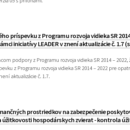
rzia 05 s prílohami.
ého príspevku z Programu rozvoja vidieka SR 2014
mci iniciatívy LEADER v znení aktualizácie č. 1.7 (
m podpory z Programu rozvoja vidieka SR 2014 – 2022, ž
pevku z Programu rozvoja vidieka SR 2014 – 2022 pre opatr
ní aktualizácie č. 1.7.
finančných prostriedkov na zabezpečenie poskyto
a úžitkovosti hospodárskych zvierat - kontrola úž