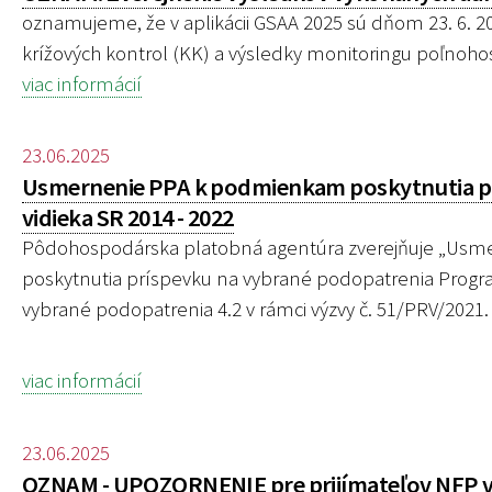
oznamujeme, že v aplikácii GSAA 2025 sú dňom 23. 6. 
krížových kontrol (KK) a výsledky monitoringu poľnoh
viac informácií
23.06.2025
Usmernenie PPA k podmienkam poskytnutia pr
vidieka SR 2014 - 2022
Pôdohospodárska platobná agentúra zverejňuje „Usm
poskytnutia príspevku na vybrané podopatrenia Programu
vybrané podopatrenia 4.2 v rámci výzvy č. 51/PRV/2021.
viac informácií
23.06.2025
OZNAM - UPOZORNENIE pre prijímateľov NFP v r