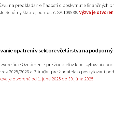
zvu na predkladanie žiadostí o poskytnutie finančných pr
le Schémy štátnej pomoci č. SA.109988.
Výzva je otvoren
anie opatrení v sektore včelárstva na podporný
zverejňuje Oznámenie pre žiadateľov k poskytovaniu pod
 rok 2025/2026 a Príručku pre žiadateľa o poskytovaní po
ýzva je otvorená od 1. júna 2025 do 30. júna 2025.