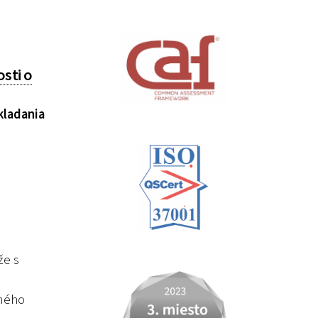
sti o
kladania
že s
čného