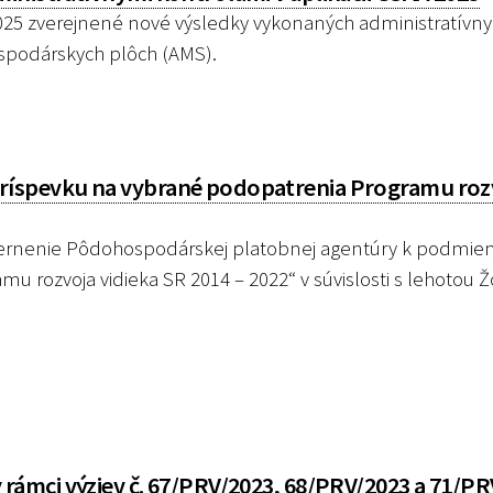
2025 zverejnené nové výsledky vykonaných administratívn
ospodárskych plôch (AMS).
íspevku na vybrané podopatrenia Programu roz
ernenie Pôdohospodárskej platobnej agentúry k podmi
 rozvoja vidieka SR 2014 – 2022“ v súvislosti s lehotou 
ámci výziev č. 67/PRV/2023, 68/PRV/2023 a 71/PRV