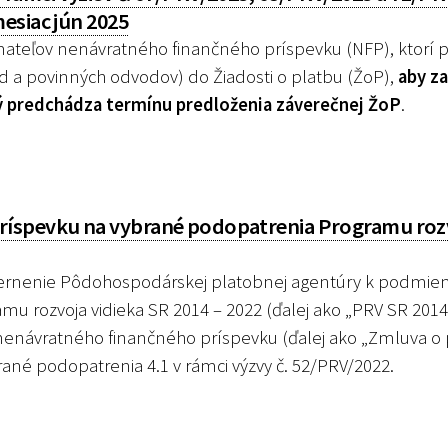
esiac jún 2025
ateľov nenávratného finančného príspevku (NFP), ktorí p
d a povinných odvodov) do Žiadosti o platbu (ŽoP),
aby za
ý predchádza termínu predloženia záverečnej ŽoP
.
íspevku na vybrané podopatrenia Programu roz
rnenie Pôdohospodárskej platobnej agentúry k podmi
u rozvoja vidieka SR 2014 – 2022 (ďalej ako „PRV SR 2014 
 nenávratného finančného príspevku (ďalej ako „Zmluva o
ané podopatrenia 4.1 v rámci výzvy č. 52/PRV/2022.