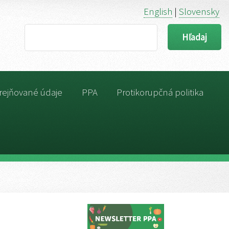
English
|
Slovensky
Search
rejňované údaje
PPA
Protikorupčná politika