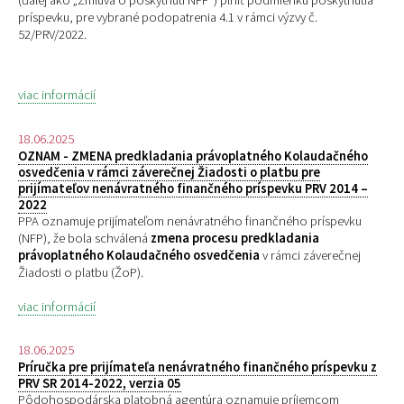
(ďalej ako „Zmluva o poskytnutí NFP“) plniť podmienku poskytnutia
príspevku, pre
vybrané podopatrenia 4.1 v rámci výzvy č.
52/PRV/2022.
viac informácií
18.06.2025
OZNAM - ZMENA predkladania právoplatného Kolaudačného
osvedčenia v rámci záverečnej Žiadosti o platbu pre
prijímateľov nenávratného finančného príspevku PRV 2014 –
2022
PPA oznamuje prijímateľom nenávratného finančného príspevku
(NFP), že bola schválená
zmena procesu predkladania
právoplatného Kolaudačného osvedčenia
v rámci záverečnej
Žiadosti o platbu (ŽoP).
viac informácií
18.06.2025
Príručka pre prijímateľa nenávratného finančného príspevku z
PRV SR 2014-2022, verzia 05
Pôdohospodárska platobná agentúra oznamuje príjemcom