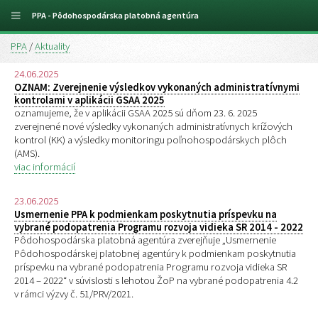
PPA - Pôdohospodárska platobná agentúra
PPA
/
Aktuality
24.06.2025
OZNAM: Zverejnenie výsledkov vykonaných administratívnymi
kontrolami v aplikácii GSAA 2025
oznamujeme, že v aplikácii GSAA 2025 sú dňom 23. 6. 2025
zverejnené nové výsledky vykonaných administratívnych krížových
kontrol (KK) a výsledky monitoringu poľnohospodárskych plôch
(AMS).
viac informácií
23.06.2025
Usmernenie PPA k podmienkam poskytnutia príspevku na
vybrané podopatrenia Programu rozvoja vidieka SR 2014 - 2022
Pôdohospodárska platobná agentúra zverejňuje „Usmernenie
Pôdohospodárskej platobnej agentúry k podmienkam poskytnutia
príspevku na vybrané podopatrenia Programu rozvoja vidieka SR
2014 – 2022“ v súvislosti s lehotou ŽoP na vybrané podopatrenia 4.2
v rámci výzvy č. 51/PRV/2021.