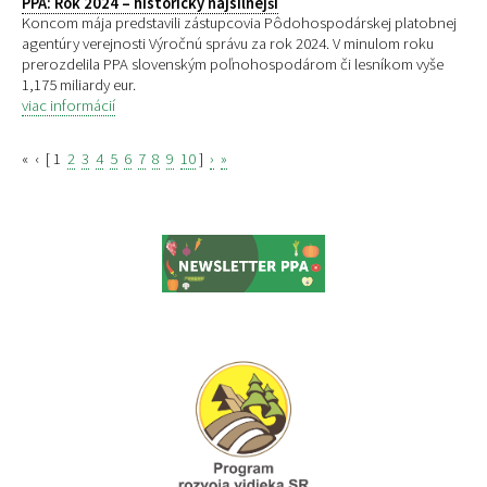
PPA: Rok 2024 – historicky najsilnejší
Koncom mája predstavili zástupcovia Pôdohospodárskej platobnej
agentúry verejnosti Výročnú správu za rok 2024. V minulom roku
prerozdelila PPA slovenským poľnohospodárom či lesníkom vyše
1,175 miliardy eur.
viac informácií
«
‹
[
1
2
3
4
5
6
7
8
9
10
]
›
»