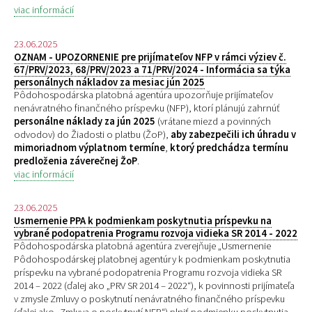
viac informácií
23.06.2025
OZNAM - UPOZORNENIE pre prijímateľov NFP v rámci výziev č.
67/PRV/2023, 68/PRV/2023 a 71/PRV/2024 - Informácia sa týka
personálnych nákladov za mesiac jún 2025
Pôdohospodárska platobná agentúra upozorňuje prijímateľov
nenávratného finančného príspevku (NFP), ktorí plánujú zahrnúť
personálne náklady za jún 2025
(vrátane miezd a povinných
odvodov) do Žiadosti o platbu (ŽoP),
aby zabezpečili ich úhradu v
mimoriadnom výplatnom termíne
,
ktorý predchádza termínu
predloženia záverečnej ŽoP
.
viac informácií
23.06.2025
Usmernenie PPA k podmienkam poskytnutia príspevku na
vybrané podopatrenia Programu rozvoja vidieka SR 2014 - 2022
Pôdohospodárska platobná agentúra zverejňuje „
Usmernenie
Pôdohospodárskej platobnej agentúry k podmienkam poskytnutia
príspevku na vybrané podopatrenia Programu rozvoja vidieka SR
2014 – 2022 (ďalej ako „PRV SR 2014 – 2022“), k povinnosti prijímateľa
v zmysle Zmluvy o poskytnutí nenávratného finančného príspevku