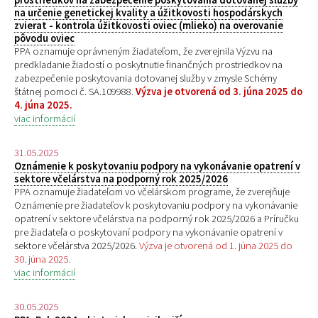
na určenie genetickej kvality a úžitkovosti hospodárskych
zvierat - kontrola úžitkovosti oviec (mlieko) na overovanie
pôvodu oviec
PPA oznamuje oprávneným žiadateľom, že zverejnila Výzvu na
predkladanie žiadostí o poskytnutie finančných prostriedkov na
zabezpečenie poskytovania dotovanej služby v zmysle Schémy
štátnej pomoci č. SA.109988.
Výzva je otvorená od 3. júna 2025 do
4. júna 2025.
viac informácií
31.05.2025
Oznámenie k poskytovaniu podpory na vykonávanie opatrení v
sektore včelárstva na podporný rok 2025/2026
PPA oznamuje žiadateľom vo včelárskom programe, že zverejňuje
Oznámenie pre žiadateľov k poskytovaniu podpory na vykonávanie
opatrení v sektore včelárstva na podporný rok 2025/2026 a Príručku
pre žiadateľa o poskytovaní podpory na vykonávanie opatrení v
sektore včelárstva 2025/2026.
Výzva je otvorená od 1. júna 2025 do
30. júna 2025.
viac informácií
30.05.2025