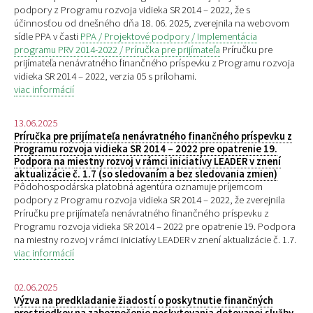
podpory z Programu rozvoja vidieka SR 2014 – 2022, že s
účinnosťou od dnešného dňa 18. 06. 2025, zverejnila na webovom
sídle PPA v časti
PPA / Projektové podpory / Implementácia
programu PRV 2014-2022 / Príručka pre prijímateľa
Príručku pre
prijímateľa nenávratného finančného príspevku z Programu rozvoja
vidieka SR 2014 – 2022, verzia 05 s prílohami.
viac informácií
13.06.2025
Príručka pre prijímateľa nenávratného finančného príspevku z
Programu rozvoja vidieka SR 2014 – 2022 pre opatrenie 19.
Podpora na miestny rozvoj v rámci iniciatívy LEADER v znení
aktualizácie č. 1.7 (so sledovaním a bez sledovania zmien)
Pôdohospodárska platobná agentúra oznamuje príjemcom
podpory z Programu rozvoja vidieka SR 2014 – 2022, že zverejnila
Príručku pre prijímateľa nenávratného finančného príspevku z
Programu rozvoja vidieka SR 2014 – 2022 pre opatrenie 19. Podpora
na miestny rozvoj v rámci iniciatívy LEADER v znení aktualizácie č. 1.7.
viac informácií
02.06.2025
Výzva na predkladanie žiadostí o poskytnutie finančných
prostriedkov na zabezpečenie poskytovania dotovanej služby