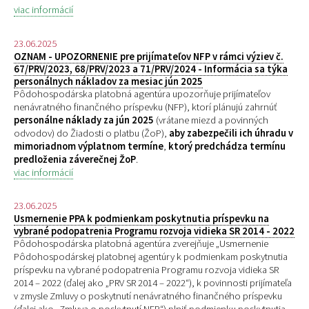
viac informácií
23.06.2025
OZNAM - UPOZORNENIE pre prijímateľov NFP v rámci výziev č.
67/PRV/2023, 68/PRV/2023 a 71/PRV/2024 - Informácia sa týka
personálnych nákladov za mesiac jún 2025
Pôdohospodárska platobná agentúra upozorňuje prijímateľov
nenávratného finančného príspevku (NFP), ktorí plánujú zahrnúť
personálne náklady za jún 2025
(vrátane miezd a povinných
odvodov) do Žiadosti o platbu (ŽoP),
aby zabezpečili ich úhradu v
mimoriadnom výplatnom termíne
,
ktorý predchádza termínu
predloženia záverečnej ŽoP
.
viac informácií
23.06.2025
Usmernenie PPA k podmienkam poskytnutia príspevku na
vybrané podopatrenia Programu rozvoja vidieka SR 2014 - 2022
Pôdohospodárska platobná agentúra zverejňuje „
Usmernenie
Pôdohospodárskej platobnej agentúry k podmienkam poskytnutia
príspevku na vybrané podopatrenia Programu rozvoja vidieka SR
2014 – 2022 (ďalej ako „PRV SR 2014 – 2022“), k povinnosti prijímateľa
v zmysle Zmluvy o poskytnutí nenávratného finančného príspevku