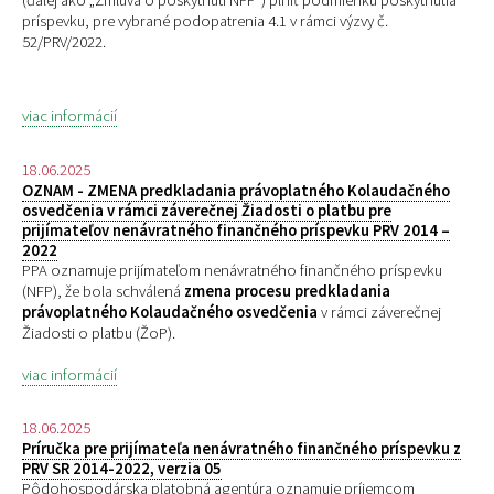
(ďalej ako „Zmluva o poskytnutí NFP“) plniť podmienku poskytnutia
príspevku, pre
vybrané podopatrenia 4.1 v rámci výzvy č.
52/PRV/2022.
viac informácií
18.06.2025
OZNAM - ZMENA predkladania právoplatného Kolaudačného
osvedčenia v rámci záverečnej Žiadosti o platbu pre
prijímateľov nenávratného finančného príspevku PRV 2014 –
2022
PPA oznamuje prijímateľom nenávratného finančného príspevku
(NFP), že bola schválená
zmena procesu predkladania
právoplatného Kolaudačného osvedčenia
v rámci záverečnej
Žiadosti o platbu (ŽoP).
viac informácií
18.06.2025
Príručka pre prijímateľa nenávratného finančného príspevku z
PRV SR 2014-2022, verzia 05
Pôdohospodárska platobná agentúra oznamuje príjemcom