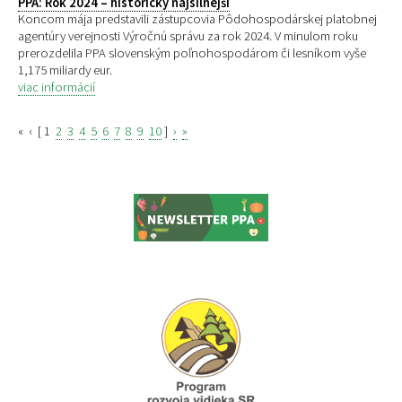
PPA: Rok 2024 – historicky najsilnejší
Koncom mája predstavili zástupcovia Pôdohospodárskej platobnej
agentúry verejnosti Výročnú správu za rok 2024. V minulom roku
prerozdelila PPA slovenským poľnohospodárom či lesníkom vyše
1,175 miliardy eur.
viac informácií
«
‹
[
1
2
3
4
5
6
7
8
9
10
]
›
»