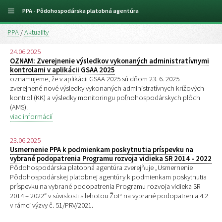
PPA - Pôdohospodárska platobná agentúra
PPA
/
Aktuality
24.06.2025
OZNAM: Zverejnenie výsledkov vykonaných administratívnymi
kontrolami v aplikácii GSAA 2025
oznamujeme, že v aplikácii GSAA 2025 sú dňom 23. 6. 2025
zverejnené nové výsledky vykonaných administratívnych krížových
kontrol (KK) a výsledky monitoringu poľnohospodárskych plôch
(AMS).
viac informácií
23.06.2025
Usmernenie PPA k podmienkam poskytnutia príspevku na
vybrané podopatrenia Programu rozvoja vidieka SR 2014 - 2022
Pôdohospodárska platobná agentúra zverejňuje „Usmernenie
Pôdohospodárskej platobnej agentúry k podmienkam poskytnutia
príspevku na vybrané podopatrenia Programu rozvoja vidieka SR
2014 – 2022“ v súvislosti s lehotou ŽoP na vybrané podopatrenia 4.2
v rámci výzvy č. 51/PRV/2021.