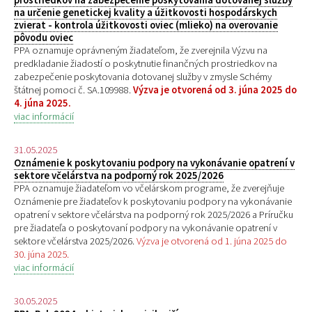
na určenie genetickej kvality a úžitkovosti hospodárskych
zvierat - kontrola úžitkovosti oviec (mlieko) na overovanie
pôvodu oviec
PPA oznamuje oprávneným žiadateľom, že zverejnila Výzvu na
predkladanie žiadostí o poskytnutie finančných prostriedkov na
zabezpečenie poskytovania dotovanej služby v zmysle Schémy
štátnej pomoci č. SA.109988.
Výzva je otvorená od 3. júna 2025 do
4. júna 2025.
viac informácií
31.05.2025
Oznámenie k poskytovaniu podpory na vykonávanie opatrení v
sektore včelárstva na podporný rok 2025/2026
PPA oznamuje žiadateľom vo včelárskom programe, že zverejňuje
Oznámenie pre žiadateľov k poskytovaniu podpory na vykonávanie
opatrení v sektore včelárstva na podporný rok 2025/2026 a Príručku
pre žiadateľa o poskytovaní podpory na vykonávanie opatrení v
sektore včelárstva 2025/2026.
Výzva je otvorená od 1. júna 2025 do
30. júna 2025.
viac informácií
30.05.2025