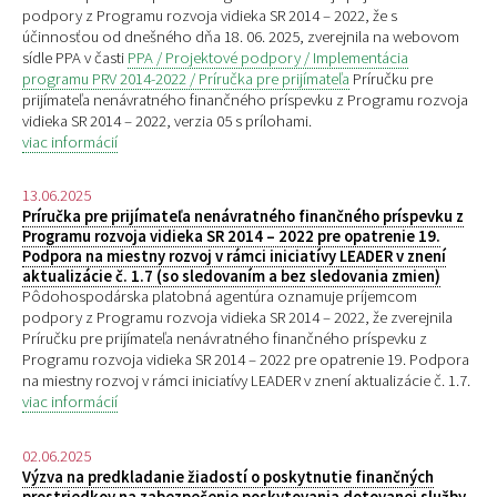
podpory z Programu rozvoja vidieka SR 2014 – 2022, že s
účinnosťou od dnešného dňa 18. 06. 2025, zverejnila na webovom
sídle PPA v časti
PPA / Projektové podpory / Implementácia
programu PRV 2014-2022 / Príručka pre prijímateľa
Príručku pre
prijímateľa nenávratného finančného príspevku z Programu rozvoja
vidieka SR 2014 – 2022, verzia 05 s prílohami.
viac informácií
13.06.2025
Príručka pre prijímateľa nenávratného finančného príspevku z
Programu rozvoja vidieka SR 2014 – 2022 pre opatrenie 19.
Podpora na miestny rozvoj v rámci iniciatívy LEADER v znení
aktualizácie č. 1.7 (so sledovaním a bez sledovania zmien)
Pôdohospodárska platobná agentúra oznamuje príjemcom
podpory z Programu rozvoja vidieka SR 2014 – 2022, že zverejnila
Príručku pre prijímateľa nenávratného finančného príspevku z
Programu rozvoja vidieka SR 2014 – 2022 pre opatrenie 19. Podpora
na miestny rozvoj v rámci iniciatívy LEADER v znení aktualizácie č. 1.7.
viac informácií
02.06.2025
Výzva na predkladanie žiadostí o poskytnutie finančných
prostriedkov na zabezpečenie poskytovania dotovanej služby