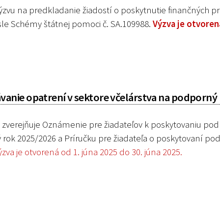
zvu na predkladanie žiadostí o poskytnutie finančných pr
le Schémy štátnej pomoci č. SA.109988.
Výzva je otvoren
anie opatrení v sektore včelárstva na podporný
zverejňuje Oznámenie pre žiadateľov k poskytovaniu pod
 rok 2025/2026 a Príručku pre žiadateľa o poskytovaní po
ýzva je otvorená od 1. júna 2025 do 30. júna 2025.