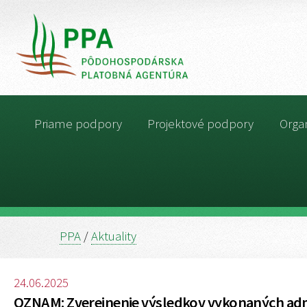
Priame podpory
Projektové podpory
Organ
PPA
/
Aktuality
24.06.2025
OZNAM: Zverejnenie výsledkov vykonaných admi