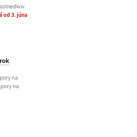
ostriedkov
á od 3. júna
 rok
pory na
dpory na