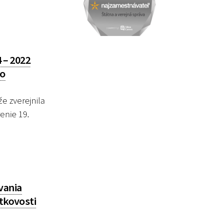
 – 2022
so
e zverejnila
enie 19.
vania
itkovosti