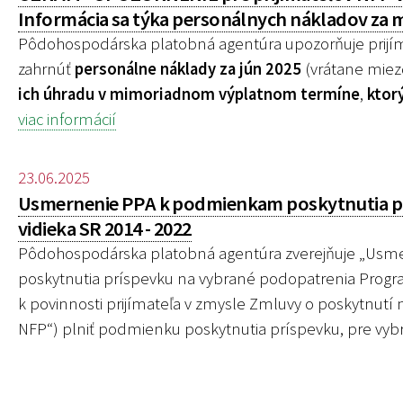
Informácia sa týka personálnych nákladov za m
Pôdohospodárska platobná agentúra upozorňuje prijím
zahrnúť
personálne náklady za jún 2025
(vrátane miez
ich úhradu v mimoriadnom výplatnom termíne
,
ktor
viac informácií
23.06.2025
Usmernenie PPA k podmienkam poskytnutia pr
vidieka SR 2014 - 2022
Pôdohospodárska platobná agentúra zverejňuje „
Usme
poskytnutia príspevku na vybrané podopatrenia Program
k povinnosti prijímateľa v zmysle Zmluvy o poskytnutí
NFP“) plniť podmienku poskytnutia príspevku, pre
vybr