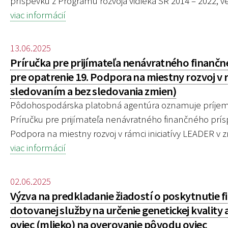
príspevku z Programu rozvoja vidieka SR 2014 – 2022, ve
viac informácií
13.06.2025
Príručka pre prijímateľa nenávratného finančn
pre opatrenie 19. Podpora na miestny rozvoj v rá
sledovaním a bez sledovania zmien)
Pôdohospodárska platobná agentúra oznamuje príjemco
Príručku pre prijímateľa nenávratného finančného prís
Podpora na miestny rozvoj v rámci iniciatívy LEADER v zne
viac informácií
02.06.2025
Výzva na predkladanie žiadostí o poskytnutie 
dotovanej služby na určenie genetickej kvality 
oviec (mlieko) na overovanie pôvodu oviec