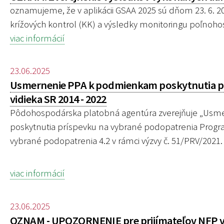
oznamujeme, že v aplikácii GSAA 2025 sú dňom 23. 6. 
krížových kontrol (KK) a výsledky monitoringu poľnoh
viac informácií
23.06.2025
Usmernenie PPA k podmienkam poskytnutia pr
vidieka SR 2014 - 2022
Pôdohospodárska platobná agentúra zverejňuje „Usm
poskytnutia príspevku na vybrané podopatrenia Programu
vybrané podopatrenia 4.2 v rámci výzvy č. 51/PRV/2021.
viac informácií
23.06.2025
OZNAM - UPOZORNENIE pre prijímateľov NFP v r