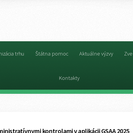
izácia trhu
Štátna pomoc
Aktuálne výzvy
Zve
Kontakty
nistratívnymi kontrolami v aplikácii GSAA 2025