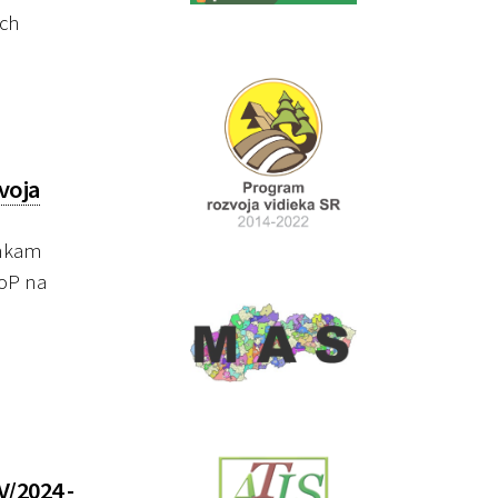
ych
voja
enkam
ŽoP na
/2024 -