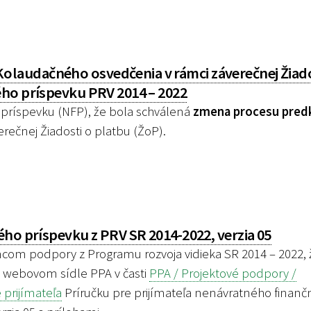
laudačného osvedčenia v rámci záverečnej Žiado
ého príspevku PRV 2014 – 2022
príspevku (NFP), že bola schválená
zmena procesu pred
erečnej Žiadosti o platbu (ŽoP).
ho príspevku z PRV SR 2014-2022, verzia 05
m podpory z Programu rozvoja vidieka SR 2014 – 2022, 
a webovom sídle PPA v časti
PPA / Projektové podpory /
prijímateľa
Príručku pre prijímateľa nenávratného finan