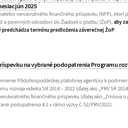
esiac jún 2025
ateľov nenávratného finančného príspevku (NFP), ktorí p
d a povinných odvodov) do Žiadosti o platbu (ŽoP),
aby za
ý predchádza termínu predloženia záverečnej ŽoP
.
íspevku na vybrané podopatrenia Programu roz
rnenie Pôdohospodárskej platobnej agentúry k podmi
u rozvoja vidieka SR 2014 – 2022 (ďalej ako „PRV SR 2014 
 nenávratného finančného príspevku (ďalej ako „Zmluva o
ané podopatrenia 4.1 v rámci výzvy č. 52/PRV/2022.