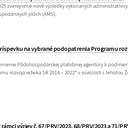
2025 zverejnené nové výsledky vykonaných administratívn
ospodárskych plôch (AMS).
íspevku na vybrané podopatrenia Programu roz
ernenie Pôdohospodárskej platobnej agentúry k podmi
 rozvoja vidieka SR 2014 – 2022“ v súvislosti s lehotou 
ámci výziev č. 67/PRV/2023, 68/PRV/2023 a 71/PRV