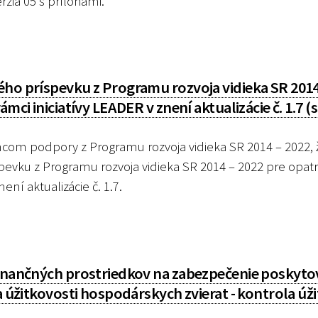
rzia 05 s prílohami.
ého príspevku z Programu rozvoja vidieka SR 2014
mci iniciatívy LEADER v znení aktualizácie č. 1.7 (
m podpory z Programu rozvoja vidieka SR 2014 – 2022, ž
pevku z Programu rozvoja vidieka SR 2014 – 2022 pre opatr
ní aktualizácie č. 1.7.
finančných prostriedkov na zabezpečenie poskyto
a úžitkovosti hospodárskych zvierat - kontrola úž