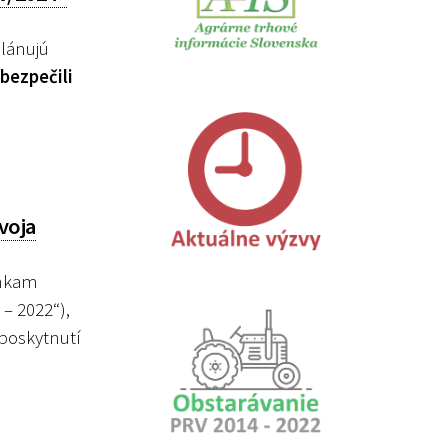
lánujú
bezpečili
voja
enkam
– 2022“),
 poskytnutí