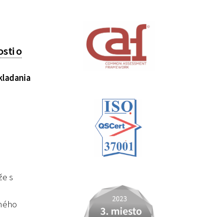
sti o
kladania
že s
čného