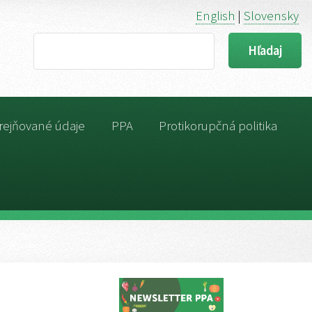
English
|
Slovensky
Search
rejňované údaje
PPA
Protikorupčná politika