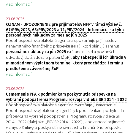
viac informácií
23.06.2025
OZNAM - UPOZORNENIE pre prijímateľov NFP v rámci výziev č.
67/PRV/2023, 68/PRV/2023 a 71/PRV/2024 - Informácia sa týka
personálnych nákladov za mesiac jún 2025
Pôdohospodárska platobná agentúra upozorňuje prijímateľov
nenávratného finančného príspevku (NFP), ktorí plánujú zahrnúť
personálne náklady za jún 2025
(vrátane miezd a povinných
odvodov) do Žiadosti o platbu (ŽoP),
aby zabezpečili ich úhradu v
mimoriadnom výplatnom termíne
,
ktorý predchádza termínu
predloženia záverečnej ŽoP
.
viac informácií
23.06.2025
Usmernenie PPA k podmienkam poskytnutia príspevku na
vybrané podopatrenia Programu rozvoja vidieka SR 2014 - 2022
Pôdohospodárska platobná agentúra zverejňuje „
Usmernenie
Pôdohospodárskej platobnej agentúry k podmienkam poskytnutia
príspevku na vybrané podopatrenia Programu rozvoja vidieka SR
2014 – 2022 (ďalej ako „PRV SR 2014 – 2022“), k povinnosti prijímateľa
v zmysle Zmluvy o poskytnutí nenávratného finančného príspevku