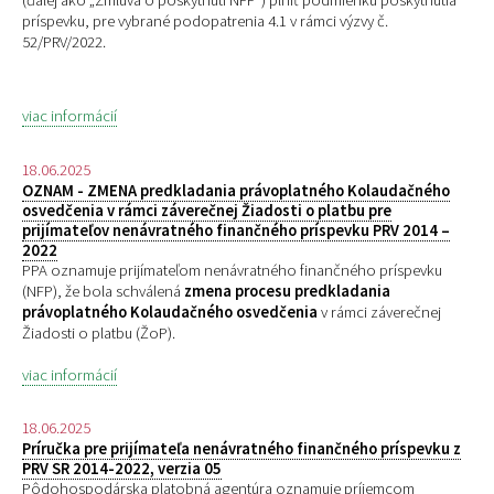
(ďalej ako „Zmluva o poskytnutí NFP“) plniť podmienku poskytnutia
príspevku, pre
vybrané podopatrenia 4.1 v rámci výzvy č.
52/PRV/2022.
viac informácií
18.06.2025
OZNAM - ZMENA predkladania právoplatného Kolaudačného
osvedčenia v rámci záverečnej Žiadosti o platbu pre
prijímateľov nenávratného finančného príspevku PRV 2014 –
2022
PPA oznamuje prijímateľom nenávratného finančného príspevku
(NFP), že bola schválená
zmena procesu predkladania
právoplatného Kolaudačného osvedčenia
v rámci záverečnej
Žiadosti o platbu (ŽoP).
viac informácií
18.06.2025
Príručka pre prijímateľa nenávratného finančného príspevku z
PRV SR 2014-2022, verzia 05
Pôdohospodárska platobná agentúra oznamuje príjemcom