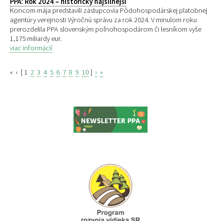
PPA: Rok 2024 – historicky najsilnejší
Koncom mája predstavili zástupcovia Pôdohospodárskej platobnej
agentúry verejnosti Výročnú správu za rok 2024. V minulom roku
prerozdelila PPA slovenským poľnohospodárom či lesníkom vyše
1,175 miliardy eur.
viac informácií
«
‹
[
1
2
3
4
5
6
7
8
9
10
]
›
»