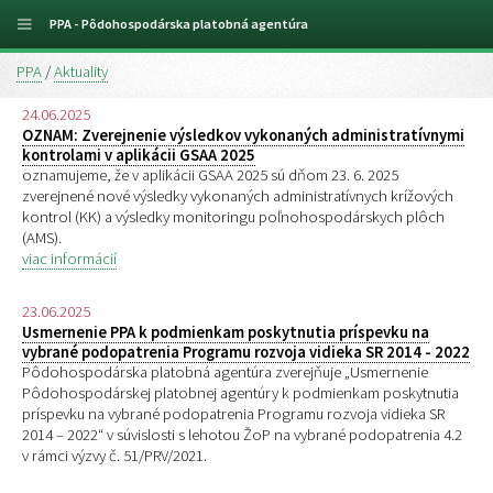
PPA - Pôdohospodárska platobná agentúra
PPA
/
Aktuality
24.06.2025
OZNAM: Zverejnenie výsledkov vykonaných administratívnymi
kontrolami v aplikácii GSAA 2025
oznamujeme, že v aplikácii GSAA 2025 sú dňom 23. 6. 2025
zverejnené nové výsledky vykonaných administratívnych krížových
kontrol (KK) a výsledky monitoringu poľnohospodárskych plôch
(AMS).
viac informácií
23.06.2025
Usmernenie PPA k podmienkam poskytnutia príspevku na
vybrané podopatrenia Programu rozvoja vidieka SR 2014 - 2022
Pôdohospodárska platobná agentúra zverejňuje „Usmernenie
Pôdohospodárskej platobnej agentúry k podmienkam poskytnutia
príspevku na vybrané podopatrenia Programu rozvoja vidieka SR
2014 – 2022“ v súvislosti s lehotou ŽoP na vybrané podopatrenia 4.2
v rámci výzvy č. 51/PRV/2021.