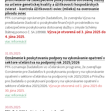
na určenie genetickej kvality a úžitkovosti hospodárskych
zvierat - kontrola úžitkovosti oviec (mlieko) na overovanie
pôvodu oviec
PPA oznamuje oprávneným žiadateľom, že zverejnila Výzvu na
predkladanie žiadostí o poskytnutie finančných prostriedkov na
zabezpečenie poskytovania dotovanej služby v zmysle Schémy
štátnej pomoci č. SA.109988.
Výzva je otvorená od 3. júna 2025 do
4. júna 2025.
viac informácií
31.05.2025
Oznámenie k poskytovaniu podpory na vykonávanie opatrení v
sektore včelárstva na podporný rok 2025/2026
PPA oznamuje žiadateľom vo včelárskom programe, že zverejňuje
Oznámenie pre žiadateľov k poskytovaniu podpory na vykonávanie
opatrení v sektore včelárstva na podporný rok 2025/2026 a Príručku
pre žiadateľa o poskytovaní podpory na vykonávanie opatrení v
sektore včelárstva 2025/2026.
Výzva je otvorená od 1. júna 2025 do
30. júna 2025.
viac informácií
30.05.2025