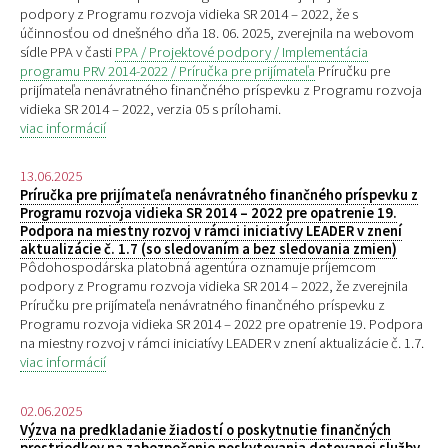
podpory z Programu rozvoja vidieka SR 2014 – 2022, že s
účinnosťou od dnešného dňa 18. 06. 2025, zverejnila na webovom
sídle PPA v časti
PPA / Projektové podpory / Implementácia
programu PRV 2014-2022 / Príručka pre prijímateľa
Príručku pre
prijímateľa nenávratného finančného príspevku z Programu rozvoja
vidieka SR 2014 – 2022, verzia 05 s prílohami.
viac informácií
13.06.2025
Príručka pre prijímateľa nenávratného finančného príspevku z
Programu rozvoja vidieka SR 2014 – 2022 pre opatrenie 19.
Podpora na miestny rozvoj v rámci iniciatívy LEADER v znení
aktualizácie č. 1.7 (so sledovaním a bez sledovania zmien)
Pôdohospodárska platobná agentúra oznamuje príjemcom
podpory z Programu rozvoja vidieka SR 2014 – 2022, že zverejnila
Príručku pre prijímateľa nenávratného finančného príspevku z
Programu rozvoja vidieka SR 2014 – 2022 pre opatrenie 19. Podpora
na miestny rozvoj v rámci iniciatívy LEADER v znení aktualizácie č. 1.7.
viac informácií
02.06.2025
Výzva na predkladanie žiadostí o poskytnutie finančných
prostriedkov na zabezpečenie poskytovania dotovanej služby