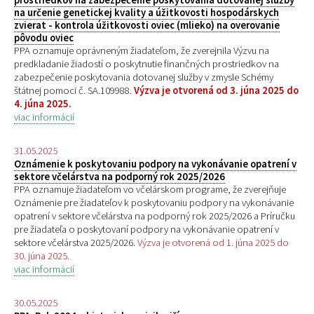
na určenie genetickej kvality a úžitkovosti hospodárskych
zvierat - kontrola úžitkovosti oviec (mlieko) na overovanie
pôvodu oviec
PPA oznamuje oprávneným žiadateľom, že zverejnila Výzvu na
predkladanie žiadostí o poskytnutie finančných prostriedkov na
zabezpečenie poskytovania dotovanej služby v zmysle Schémy
štátnej pomoci č. SA.109988.
Výzva je otvorená od 3. júna 2025 do
4. júna 2025.
viac informácií
31.05.2025
Oznámenie k poskytovaniu podpory na vykonávanie opatrení v
sektore včelárstva na podporný rok 2025/2026
PPA oznamuje žiadateľom vo včelárskom programe, že zverejňuje
Oznámenie pre žiadateľov k poskytovaniu podpory na vykonávanie
opatrení v sektore včelárstva na podporný rok 2025/2026 a Príručku
pre žiadateľa o poskytovaní podpory na vykonávanie opatrení v
sektore včelárstva 2025/2026.
Výzva je otvorená od 1. júna 2025 do
30. júna 2025.
viac informácií
30.05.2025