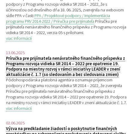
podpory z Programu rozvoja vidieka SR 2014 – 2022, že s
účinnosťou od dnešného dňa 18. 06. 2025, zverejnila na webovom
sídle PPA v časti
PPA / Projektové podpory / Implementácia
programu PRV 2014-2022 / Príručka pre prijímateľa
Príručku pre
prijímateľa nenávratného finančného príspevku z Programu rozvoja
vidieka SR 2014 – 2022, verzia 05 s prílohami.
viac informácií
13.06.2025
Príručka pre prijímateľa nenávratného finančného príspevku z
Programu rozvoja vidieka SR 2014 – 2022 pre opatrenie 19.
Podpora na miestny rozvoj v rámci iniciatívy LEADER v znení
aktualizácie č. 1.7 (so sledovaním a bez sledovania zmien)
Pôdohospodárska platobná agentúra oznamuje príjemcom
podpory z Programu rozvoja vidieka SR 2014 – 2022, že zverejnila
Príručku pre prijímateľa nenávratného finančného príspevku z
Programu rozvoja vidieka SR 2014 – 2022 pre opatrenie 19. Podpora
na miestny rozvoj v rámci iniciatívy LEADER v znení aktualizácie č. 1.7.
viac informácií
02.06.2025
Výzva na predkladanie žiadostí o poskytnutie finančných
prostriedkov na zabezpečenie poskytovania dotovanej služby