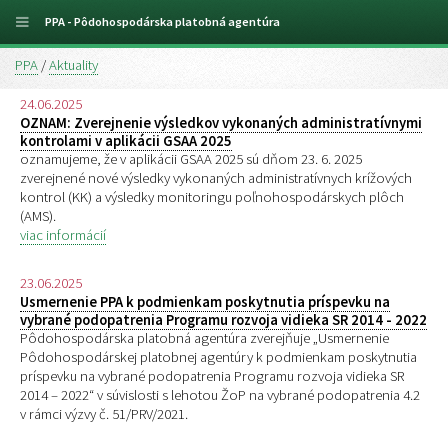
PPA - Pôdohospodárska platobná agentúra
PPA
/
Aktuality
24.06.2025
OZNAM: Zverejnenie výsledkov vykonaných administratívnymi
kontrolami v aplikácii GSAA 2025
oznamujeme, že v aplikácii GSAA 2025 sú dňom 23. 6. 2025
zverejnené nové výsledky vykonaných administratívnych krížových
kontrol (KK) a výsledky monitoringu poľnohospodárskych plôch
(AMS).
viac informácií
23.06.2025
Usmernenie PPA k podmienkam poskytnutia príspevku na
vybrané podopatrenia Programu rozvoja vidieka SR 2014 - 2022
Pôdohospodárska platobná agentúra zverejňuje „Usmernenie
Pôdohospodárskej platobnej agentúry k podmienkam poskytnutia
príspevku na vybrané podopatrenia Programu rozvoja vidieka SR
2014 – 2022“ v súvislosti s lehotou ŽoP na vybrané podopatrenia 4.2
v rámci výzvy č. 51/PRV/2021.