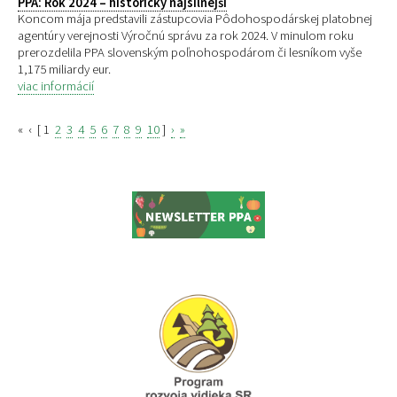
PPA: Rok 2024 – historicky najsilnejší
Koncom mája predstavili zástupcovia Pôdohospodárskej platobnej
agentúry verejnosti Výročnú správu za rok 2024. V minulom roku
prerozdelila PPA slovenským poľnohospodárom či lesníkom vyše
1,175 miliardy eur.
viac informácií
«
‹
[
1
2
3
4
5
6
7
8
9
10
]
›
»