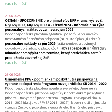
viac informácií
23.06.2025
OZNAM - UPOZORNENIE pre prijímateľov NFP v rámci výziev č.
67/PRV/2023, 68/PRV/2023 a 71/PRV/2024 - Informácia sa týka
personálnych nákladov za mesiac jún 2025
Pôdohospodárska platobná agentúra upozorňuje prijímateľov
nenávratného finančného príspevku (NFP), ktorí plánujú zahrnúť
personálne náklady za jún 2025
(vrátane miezd a povinných
odvodov) do Žiadosti o platbu (ŽoP),
aby zabezpečili ich úhradu v
mimoriadnom výplatnom termíne
,
ktorý predchádza termínu
predloženia záverečnej ŽoP
.
viac informácií
23.06.2025
Usmernenie PPA k podmienkam poskytnutia príspevku na
vybrané podopatrenia Programu rozvoja vidieka SR 2014 - 2022
Pôdohospodárska platobná agentúra zverejňuje „
Usmernenie
Pôdohospodárskej platobnej agentúry k podmienkam poskytnutia
príspevku na vybrané podopatrenia Programu rozvoja vidieka SR
2014 – 2022 (ďalej ako „PRV SR 2014 – 2022“), k povinnosti prijímateľa
v zmysle Zmluvy o poskytnutí nenávratného finančného príspevku