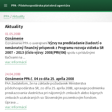
PPA - Pôdohospodárska platobná agentúra
PPA
/
Aktuality
Aktuality
01.05.2008
Oznámenie
Oznámenie PPA o uverejnení
Výzvy na predkladanie žiadostí o
nenávratný finančný príspevok z Programu rozvoja vidieka SR
2007 - 2013 (číslo výzvy: 2008/PRV/06)
spolu s príslušnými
tlačivami na ...
viac informácií
24.04.2008
Oznámenie PPA č. 04 zo dňa 25. apríla 2008
PAA žiadateľom, že na základe požiadaviek Ministerstva
pôdohospodárstva SR, zo dňa 25. apríla 2008, upravuje podmienku
preukazovania vlastníctva pri nájomných zmluvách alebo kúpnych
zmluvách uzatváraných so Slovenským pozemkovým fondom.
Úprava ...
viac informácií