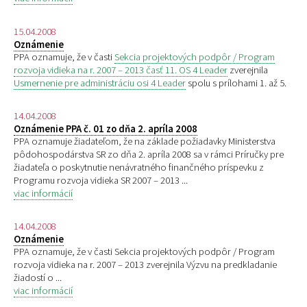
15.04.2008
Oznámenie
PPA oznamuje, že v časti
Sekcia projektových podpôr / Program
rozvoja vidieka na r. 2007 – 2013 časť 11. OS 4 Leader
zverejnila
Usmernenie pre administráciu osi 4 Leader
spolu s prílohami 1. až 5.
14.04.2008
Oznámenie PPA č. 01 zo dňa 2. apríla 2008
PPA oznamuje žiadateľom, že na základe požiadavky Ministerstva
pôdohospodárstva SR zo dňa 2. apríla 2008 sa v rámci Príručky pre
žiadateľa o poskytnutie nenávratného finančného príspevku z
Programu rozvoja vidieka SR 2007 – 2013 ...
viac informácií
14.04.2008
Oznámenie
PPA oznamuje, že v časti Sekcia projektových podpôr / Program
rozvoja vidieka na r. 2007 – 2013 zverejnila Výzvu na predkladanie
žiadostí o ...
viac informácií