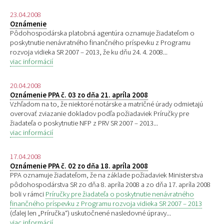
23.04.2008
Oznámenie
Pôdohospodárska platobná agentúra oznamuje žiadateľom o
poskytnutie nenávratného finančného príspevku z Programu
rozvoja vidieka SR 2007 – 2013, že ku dňu 24. 4. 2008...
viac informácií
20.04.2008
Oznámenie PPA č. 03 zo dňa 21. apríla 2008
Vzhľadom na to, že niektoré notárske a matričné úrady odmietajú
overovať zviazanie dokladov podľa požiadaviek Príručky pre
žiadateľa o poskytnutie NFP z PRV SR 2007 – 2013...
viac informácií
17.04.2008
Oznámenie PPA č. 02 zo dňa 18. apríla 2008
PPA oznamuje žiadateľom, že na základe požiadaviek Ministerstva
pôdohospodárstva SR zo dňa 8. apríla 2008 a zo dňa 17. apríla 2008
boli v rámci
Príručky pre žiadateľa o poskytnutie nenávratného
finančného príspevku z Programu rozvoja vidieka SR 2007 – 2013
(ďalej len „Príručka“) uskutočnené nasledovné úpravy...
viac informácií