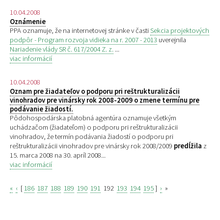
10.04.2008
Oznámenie
PPA oznamuje, že na internetovej stránke v časti
Sekcia projektových
podpôr - Program rozvoja vidieka na r. 2007 - 2013
uverejnila
Nariadenie vlády SR č. 617/2004 Z. z.
...
viac informácií
10.04.2008
Oznam pre žiadateľov o podporu pri reštrukturalizácii
vinohradov pre vinársky rok 2008-2009 o zmene termínu pre
podávanie žiadostí.
Pôdohospodárska platobná agentúra oznamuje všetkým
uchádzačom (žiadateľom) o podporu pri reštrukturalizácii
vinohradov, že termín podávania žiadostí o podporu pri
reštrukturalizácii vinohradov pre vinársky rok 2008/2009
predĺžila
z
15. marca 2008 na 30. apríl 2008...
viac informácií
«
‹
[
186
187
188
189
190
191
192
193
194
195
]
›
»