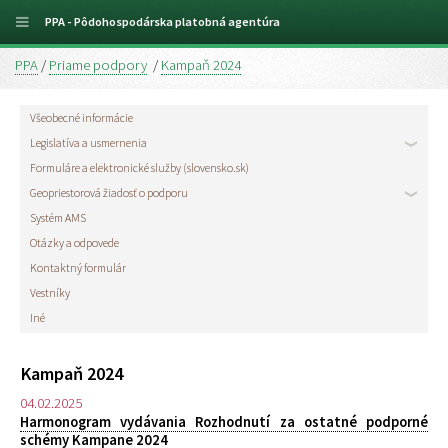
PPA - Pôdohospodárska platobná agentúra
PPA
/
Priame podpory
/
Kampaň 2024
Všeobecné informácie
Legislatíva a usmernenia
Formuláre a elektronické služby (slovensko.sk)
Geopriestorová žiadosť o podporu
Systém AMS
Otázky a odpovede
Kontaktný formulár
Vestníky
Iné
Kampaň 2024
04.02.2025
Harmonogram vydávania Rozhodnutí za ostatné podporné
schémy Kampane 2024