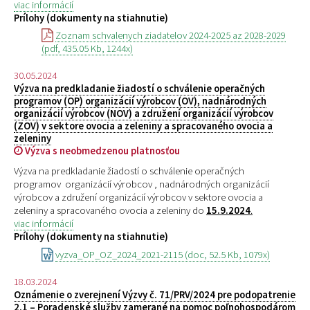
viac informácií
Prílohy (dokumenty na stiahnutie)
Zoznam schvalenych ziadatelov 2024-2025 az 2028-2029
(pdf, 435.05 Kb, 1244x)
30.05.2024
Výzva na predkladanie žiadostí o schválenie operačných
programov (OP) organizácií výrobcov (OV), nadnárodných
organizácií výrobcov (NOV) a združení organizácií výrobcov
(ZOV) v sektore ovocia a zeleniny a spracovaného ovocia a
zeleniny
Výzva s neobmedzenou platnosťou
Výzva na predkladanie žiadostí o schválenie operačných
programov organizácií výrobcov , nadnárodných organizácií
výrobcov a združení organizácií výrobcov v sektore ovocia a
zeleniny a spracovaného ovocia a zeleniny do
15.9.2024
.
viac informácií
Prílohy (dokumenty na stiahnutie)
vyzva_OP_OZ_2024_2021-2115 (doc, 52.5 Kb, 1079x)
18.03.2024
Oznámenie o zverejnení Výzvy č. 71/PRV/2024 pre podopatrenie
2.1 – Poradenské služby zamerané na pomoc poľnohospodárom