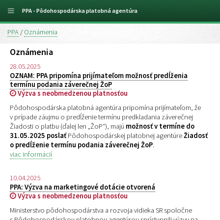
PPA - Pôdohospodárska platobná agentúra
PPA
/
Oznámenia
Oznámenia
28.05.2025
OZNAM: PPA pripomína prijímateľom možnosť predĺženia
termínu podania záverečnej ŽoP
Výzva s neobmedzenou platnosťou
Pôdohospodárska platobná agentúra pripomína prijímateľom, že
v prípade záujmu o predĺženie termínu predkladania záverečnej
Žiadosti o platbu (ďalej len „ŽoP“), majú
možnosť v termíne do
31.05.2025
poslať
Pôdohospodárskej platobnej agentúre
Žiadosť
o predĺženie termínu podania záverečnej ŽoP
.
viac informácií
10.04.2025
PPA: Výzva na marketingové dotácie otvorená
Výzva s neobmedzenou platnosťou
Ministerstvo pôdohospodárstva a rozvoja vidieka SR spoločne
s Pôdohospodárskou platobnou agentúrou sprístupnili výzvu na