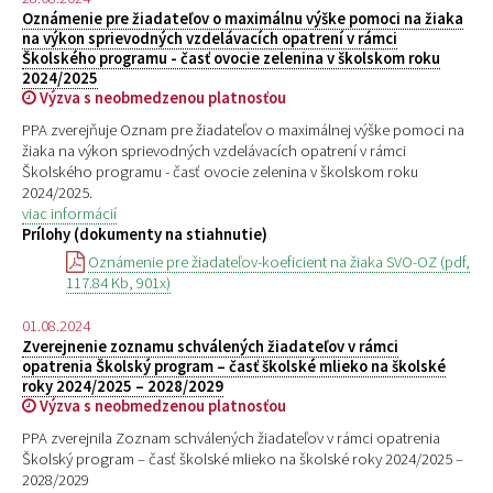
Oznámenie pre žiadateľov o maximálnu výške pomoci na žiaka
na výkon sprievodných vzdelávacích opatrení v rámci
Školského programu - časť ovocie zelenina v školskom roku
2024/2025
Výzva s neobmedzenou platnosťou
PPA zverejňuje Oznam pre žiadateľov o maximálnej výške pomoci na
žiaka na výkon sprievodných vzdelávacích opatrení v rámci
Školského programu - časť ovocie zelenina v školskom roku
2024/2025.
viac informácií
Prílohy (dokumenty na stiahnutie)
Oznámenie pre žiadateľov-koeficient na žiaka SVO-OZ (pdf,
117.84 Kb, 901x)
01.08.2024
Zverejnenie zoznamu schválených žiadateľov v rámci
opatrenia Školský program – časť školské mlieko na školské
roky 2024/2025 – 2028/2029
Výzva s neobmedzenou platnosťou
PPA zverejnila Zoznam schválených žiadateľov v rámci opatrenia
Školský program – časť školské mlieko na školské roky 2024/2025 –
2028/2029