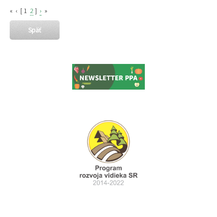
«
‹
[
1
2
]
›
»
Späť