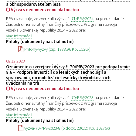
a obhospodarovateľom lesa
Výzva s neobmedzenou platnosťou
PPA oznamuje, že zverejnila výzvu č.
71/PRV/2024
na predkladanie
žiadostí o nenávratný finančný príspevok z Programu rozvoja
vidieka Slovenskej republiky 2014 – 2022 pre:
viac informácií
Prílohy (dokumenty na stiahnutie)
Prilohy-vyzvy (zip, 1388.96 Kb, 1536x)
08.12.2023
Oznámenie o zverejnení Výzvy č. 70/PRV/2023 pre podopatrenie
8.6 – Podpora investícií do lesníckych technológií a
spracovania, do mobilizácie lesníckych výrobkov a ich
uvádzania na trh
Výzva s neobmedzenou platnosťou
PPA oznamuje, že zverejnila výzvu č.
70/PRV/2023
na predkladanie
žiadostí o nenávratný finančný príspevok z Programu rozvoja
vidieka Slovenskej republiky 2014 – 2022 pre:
viac informácií
Prílohy (dokumenty na stiahnutie)
vyzva-70-PRV-2023-8 (6.docx, 230.59 Kb, 10276x)