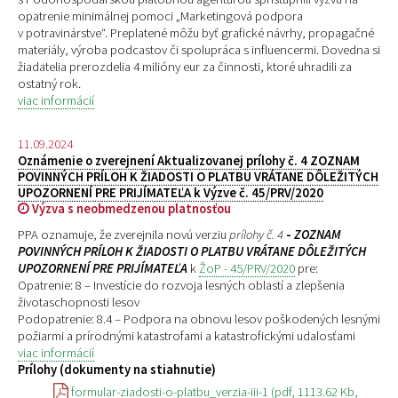
opatrenie minimálnej pomoci „Marketingová podpora
v potravinárstve“. Preplatené môžu byť grafické návrhy, propagačné
materiály, výroba podcastov či spolupráca s influencermi. Dovedna si
žiadatelia prerozdelia 4 milióny eur za činnosti, ktoré uhradili za
ostatný rok.
viac informácií
11.09.2024
Oznámenie o zverejnení Aktualizovanej prílohy č. 4 ZOZNAM
POVINNÝCH PRÍLOH K ŽIADOSTI O PLATBU VRÁTANE DÔLEŽITÝCH
UPOZORNENÍ PRE PRIJÍMATEĽA k Výzve č. 45/PRV/2020
Výzva s neobmedzenou platnosťou
PPA oznamuje, že zverejnila novú verziu
prílohy č. 4
-
ZOZNAM
POVINNÝCH PRÍLOH K ŽIADOSTI O PLATBU VRÁTANE DÔLEŽITÝCH
UPOZORNENÍ PRE PRIJÍMATEĽA
k
ŽoP - 45/PRV/2020
pre:
Opatrenie: 8 – Investície do rozvoja lesných oblastí a zlepšenia
životaschopnosti lesov
Podopatrenie: 8.4 – Podpora na obnovu lesov poškodených lesnými
požiarmi a prírodnými katastrofami a katastrofickými udalosťami
viac informácií
Prílohy (dokumenty na stiahnutie)
formular-ziadosti-o-platbu_verzia-iii-1 (pdf, 1113.62 Kb,