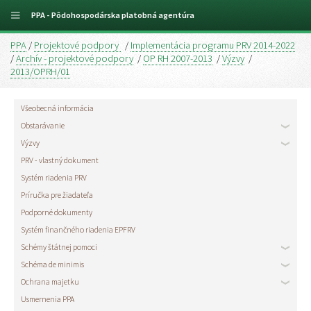
PPA - Pôdohospodárska platobná agentúra
PPA
/
Projektové podpory
/
Implementácia programu PRV 2014-2022
/
Archív - projektové podpory
/
OP RH 2007-2013
/
Výzvy
/
2013/OPRH/01
Všeobecná informácia
Obstarávanie
Výzvy
PRV - vlastný dokument
Systém riadenia PRV
Príručka pre žiadateľa
Podporné dokumenty
Systém finančného riadenia EPFRV
Schémy štátnej pomoci
Schéma de minimis
Ochrana majetku
Usmernenia PPA