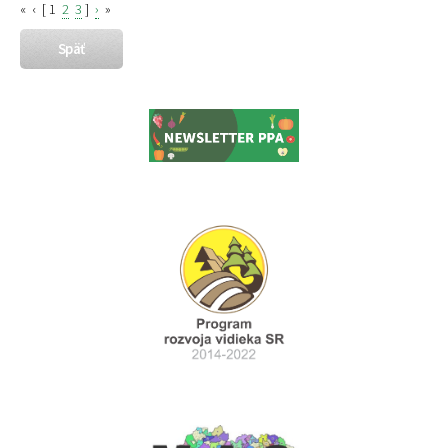
«
‹
[
1
2
3
]
›
»
Späť