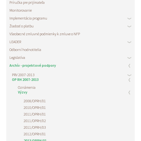
Príručka pre prijímateľa
Monitorovanie
Implementácia programu
Žiadosť o platbu
Všeobecné zmluvné podmienky k zmluve o NFP
LEADER
Odborní hodnotitelia
Legislatíva
Archív - projektové podpory
PRV 2007-2013
OP RH 2007-2013
Oznámenia
Výzvy
2008/OPRH/01
2010/OPRH/01
2011/OPRH/01
2011/OPRH/02
2011/OPRH/03
2012/OPRH/01
2013/OPRH/01