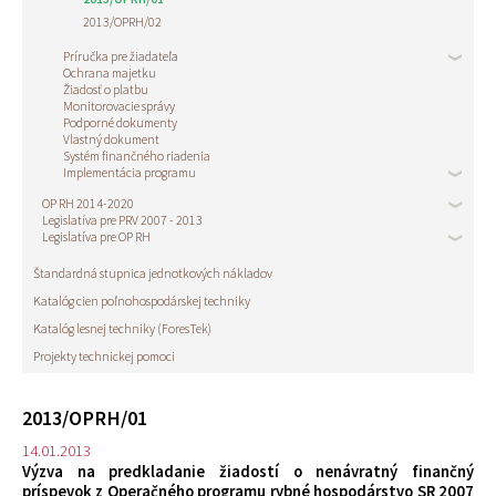
2013/OPRH/02
Príručka pre žiadateľa
Ochrana majetku
Žiadosť o platbu
Monitorovacie správy
Podporné dokumenty
Vlastný dokument
Systém finančného riadenia
Implementácia programu
OP RH 2014-2020
Legislatíva pre PRV 2007 - 2013
Legislatíva pre OP RH
Štandardná stupnica jednotkových nákladov
Katalóg cien poľnohospodárskej techniky
Katalóg lesnej techniky (ForesTek)
Projekty technickej pomoci
2013/OPRH/01
14.01.2013
Výzva na predkladanie žiadostí o nenávratný finančný
príspevok z Operačného programu rybné hospodárstvo SR 2007