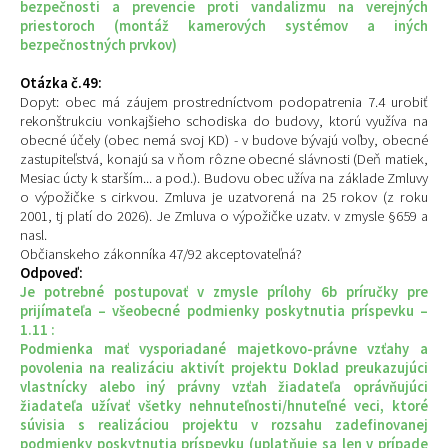
bezpečnosti a prevencie proti vandalizmu na verejných
priestoroch (montáž kamerových systémov a iných
bezpečnostných prvkov)
Otázka č.49:
Dopyt: obec má záujem prostredníctvom podopatrenia 7.4 urobiť
rekonštrukciu vonkajšieho schodiska do budovy, ktorú využíva na
obecné účely (obec nemá svoj KD) - v budove bývajú voľby, obecné
zastupiteľstvá, konajú sa v ňom rôzne obecné slávnosti (Deň matiek,
Mesiac úcty k starším... a pod.). Budovu obec užíva na základe Zmluvy
o výpožičke s cirkvou. Zmluva je uzatvorená na 25 rokov (z roku
2001, tj platí do 2026). Je Zmluva o výpožičke uzatv. v zmysle §659 a
nasl.
Občianskeho zákonníka 47/92 akceptovateľná?
Odpoveď:
Je potrebné postupovať v zmysle prílohy 6b príručky pre
prijímateľa – všeobecné podmienky poskytnutia príspevku –
1.11 :
Podmienka mať vysporiadané majetkovo-právne vzťahy a
povolenia na realizáciu aktivít projektu Doklad preukazujúci
vlastnícky alebo iný právny vzťah žiadateľa oprávňujúci
žiadateľa užívať všetky nehnuteľnosti/hnuteľné veci, ktoré
súvisia s realizáciou projektu v rozsahu zadefinovanej
podmienky poskytnutia príspevku (uplatňuje sa len v prípade