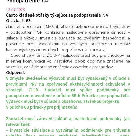
Podopatrenie 7.4
12.07.2023
Často kladené otázky týkajúce sa podopatrenia 7.4
Otázka č. 63:
žiadateľ - obec - sa na MAS obrátila s otázkou oprávnenosti výdavkov
v podopatrení 7.4- konkrétne nasledovné oprávnené činnosti v
súlade s výzvou: investície súvisiace so zvýšením bezpečnosti a
prevencie proti vandalizmu na verejných priestoroch (montáž
kamerových systémov a iných bezpečnostných prvkov)
Obec chce v rámci ŽONFP realizovať prechody pre chodcov na
miestnej komunikácii vo vlastníctve obce: dopravné značenie na
vozovke, zvislé dopravné značenie a osvetlenie prechodov.
Odpoveď:
V zmysle uvedeného výdavok musí byť vynaložený v súlade s
pravidlami PRV na oprávnené aktivity/činnosti schválené v
stratégii CLLD, žiadateľ musí spĺňať podmienky pre
podopatrenie uvedené v prílohe 6B k Príručke pre prijímateľa.
Výdavok musí byť v súlade s obsahovou stránkou projektu.
V prílohe 6B príručky pre prijímateľa:
Žiadateľ musí zároveň spĺňať aj nasledovné podmienky (ak
relevantné):
- investície súvisiace s vytváraním podmienok pre trávenie
voľného času vrátane príslušnej infraštruktúry – napr.