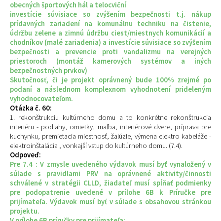
obecných športových hál a telocviční
investície súvisiace so zvýšením bezpečnosti t.j. nákup
prídavných zariadení na komunálnu techniku na čistenie,
údržbu zelene a zimnú údržbu ciest/miestnych komunikácií a
chodníkov (malé zariadenia) a investície súvisiace so zvýšením
bezpečnosti a prevencie proti vandalizmu na verejných
priestoroch (montáž kamerových systémov a iných
bezpečnostných prvkov)
Skutočnosť, či je projekt oprávnený bude 100% zrejmé po
podaní a následnom komplexnom vyhodnotení prideleným
vyhodnocovateľom.
Otázka č. 60:
1. rekonštrukciu kultúrneho domu a to konkrétne rekonštrukcia
interiéru - podlahy, omietky, maľba, interiérové dvere, príprava pre
kuchynku, premietacia miestnosť, žalúzie, výmena elektro kabeláže -
elektroinštalácia , vonkajší vstup do kultúrneho domu. (7.4).
Odpoveď:
Pre 7.4 : V zmysle uvedeného výdavok musí byť vynaložený v
súlade s pravidlami PRV na oprávnené aktivity/činnosti
schválené v stratégii CLLD, žiadateľ musí spĺňať podmienky
pre podopatrenie uvedené v prílohe 6B k Príručke pre
prijímateľa. Výdavok musí byť v súlade s obsahovou stránkou
projektu.
V prílohe 6B príručky pre prijímateľa: