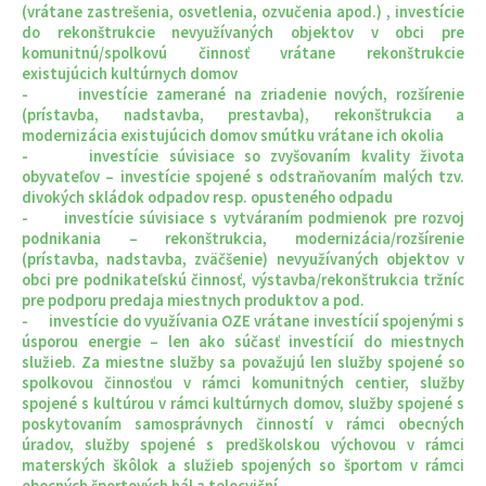
(vrátane zastrešenia, osvetlenia, ozvučenia apod.) , investície
do rekonštrukcie nevyužívaných objektov v obci pre
komunitnú/spolkovú činnosť vrátane rekonštrukcie
existujúcich kultúrnych domov
- investície zamerané na zriadenie nových, rozšírenie
(prístavba, nadstavba, prestavba), rekonštrukcia a
modernizácia existujúcich domov smútku vrátane ich okolia
- investície súvisiace so zvyšovaním kvality života
obyvateľov – investície spojené s odstraňovaním malých tzv.
divokých skládok odpadov resp. opusteného odpadu
- investície súvisiace s vytváraním podmienok pre rozvoj
podnikania – rekonštrukcia, modernizácia/rozšírenie
(prístavba, nadstavba, zväčšenie) nevyužívaných objektov v
obci pre podnikateľskú činnosť, výstavba/rekonštrukcia tržníc
pre podporu predaja miestnych produktov a pod.
- investície do využívania OZE vrátane investícií spojenými s
úsporou energie – len ako súčasť investícií do miestnych
služieb. Za miestne služby sa považujú len služby spojené so
spolkovou činnosťou v rámci komunitných centier, služby
spojené s kultúrou v rámci kultúrnych domov, služby spojené s
poskytovaním samosprávnych činností v rámci obecných
úradov, služby spojené s predškolskou výchovou v rámci
materských škôlok a služieb spojených so športom v rámci
obecných športových hál a telocviční