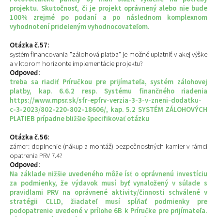
projektu. Skutočnosť, či je projekt oprávnený alebo nie bude
100% zrejmé po podaní a po následnom komplexnom
vyhodnotení prideleným vyhodnocovateľom.
Otázka č.57:
systém financovania "zálohová platba" je možné uplatniť v akej výške
a v ktorom horizonte implementácie projektu?
Odpoveď:
treba sa riadiť Príručkou pre prijímateľa, systém zálohovej
platby, kap. 6.6.2 resp. Systému finančného riadenia
https://www.mpsr.sk/sfr-epfrv-verzia-3-3-v-zneni-dodatku-
c-3-2023/802-220-802-18606/, kap. 5.2 SYSTÉM ZÁLOHOVÝCH
PLATIEB prípadne bližšie špecifikovať otázku
Otázka č.56:
zámer: doplnenie (nákup a montáž) bezpečnostných kamier v rámci
opatrenia PRV 7.4?
Odpoveď:
Na základe nižšie uvedeného môže ísť o oprávnenú investíciu
za podmienky, že výdavok musí byť vynaložený v súlade s
pravidlami PRV na oprávnené aktivity/činnosti schválené v
stratégii CLLD, žiadateľ musí spĺňať podmienky pre
podopatrenie uvedené v prílohe 6B k Príručke pre prijímateľa.