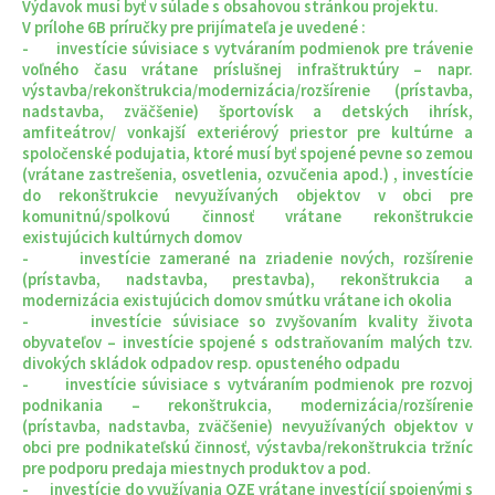
Výdavok musí byť v súlade s obsahovou stránkou projektu.
V prílohe 6B príručky pre prijímateľa je uvedené :
- investície súvisiace s vytváraním podmienok pre trávenie
voľného času vrátane príslušnej infraštruktúry – napr.
výstavba/rekonštrukcia/modernizácia/rozšírenie (prístavba,
nadstavba, zväčšenie) športovísk a detských ihrísk,
amfiteátrov/ vonkajší exteriérový priestor pre kultúrne a
spoločenské podujatia, ktoré musí byť spojené pevne so zemou
(vrátane zastrešenia, osvetlenia, ozvučenia apod.) , investície
do rekonštrukcie nevyužívaných objektov v obci pre
komunitnú/spolkovú činnosť vrátane rekonštrukcie
existujúcich kultúrnych domov
- investície zamerané na zriadenie nových, rozšírenie
(prístavba, nadstavba, prestavba), rekonštrukcia a
modernizácia existujúcich domov smútku vrátane ich okolia
- investície súvisiace so zvyšovaním kvality života
obyvateľov – investície spojené s odstraňovaním malých tzv.
divokých skládok odpadov resp. opusteného odpadu
- investície súvisiace s vytváraním podmienok pre rozvoj
podnikania – rekonštrukcia, modernizácia/rozšírenie
(prístavba, nadstavba, zväčšenie) nevyužívaných objektov v
obci pre podnikateľskú činnosť, výstavba/rekonštrukcia tržníc
pre podporu predaja miestnych produktov a pod.
- investície do využívania OZE vrátane investícií spojenými s