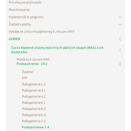
Príručka pre prijímateľa
Monitorovanie
Implementácia programu
Žiadosť o platbu
Všeobecné zmluvné podmienky k zmluve o NFP
LEADER
Často kladené otázky miestnych akčných skupín (MAS) a ich
žiadateľov
Pomôcky k výzvam MAS
Podopatrenie - 19.2
Žiadateľ
PPP
Podopatrenie 1.2
Podopatrenie 4.1
Podopatrenie 4.2
Podopatrenie 6.1
Podopatrenie 6.3
Podopatrenie 6.4
Podopatrenie 7.2
Podopatrenie 7.4