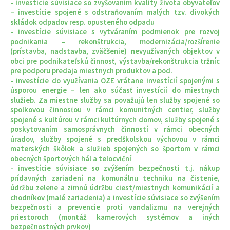
- investície súvisiace so zvyšovaním kvality života obyvateľov
– investície spojené s odstraňovaním malých tzv. divokých
skládok odpadov resp. opusteného odpadu
- investície súvisiace s vytváraním podmienok pre rozvoj
podnikania – rekonštrukcia, modernizácia/rozšírenie
(prístavba, nadstavba, zväčšenie) nevyužívaných objektov v
obci pre podnikateľskú činnosť, výstavba/rekonštrukcia tržníc
pre podporu predaja miestnych produktov a pod.
- investície do využívania OZE vrátane investícií spojenými s
úsporou energie – len ako súčasť investícií do miestnych
služieb. Za miestne služby sa považujú len služby spojené so
spolkovou činnosťou v rámci komunitných centier, služby
spojené s kultúrou v rámci kultúrnych domov, služby spojené s
poskytovaním samosprávnych činností v rámci obecných
úradov, služby spojené s predškolskou výchovou v rámci
materských škôlok a služieb spojených so športom v rámci
obecných športových hál a telocviční
- investície súvisiace so zvýšením bezpečnosti t.j. nákup
prídavných zariadení na komunálnu techniku na čistenie,
údržbu zelene a zimnú údržbu ciest/miestnych komunikácií a
chodníkov (malé zariadenia) a investície súvisiace so zvýšením
bezpečnosti a prevencie proti vandalizmu na verejných
priestoroch (montáž kamerových systémov a iných
bezpečnostných prvkov)