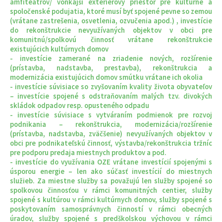
amfiteátrov/ vonkajší exteriérový priestor pre kultúrne a
spoločenské podujatia, ktoré musí byť spojené pevne so zemou
(vrátane zastrešenia, osvetlenia, ozvučenia apod.) , investície
do rekonštrukcie nevyužívaných objektov v obci pre
komunitnú/spolkovú činnosť vrátane rekonštrukcie
existujúcich kultúrnych domov
- investície zamerané na zriadenie nových, rozšírenie
(prístavba, nadstavba, prestavba), rekonštrukcia a
modernizácia existujúcich domov smútku vrátane ich okolia
- investície súvisiace so zvyšovaním kvality života obyvateľov
– investície spojené s odstraňovaním malých tzv. divokých
skládok odpadov resp. opusteného odpadu
- investície súvisiace s vytváraním podmienok pre rozvoj
podnikania – rekonštrukcia, modernizácia/rozšírenie
(prístavba, nadstavba, zväčšenie) nevyužívaných objektov v
obci pre podnikateľskú činnosť, výstavba/rekonštrukcia tržníc
pre podporu predaja miestnych produktov a pod.
- investície do využívania OZE vrátane investícií spojenými s
úsporou energie – len ako súčasť investícií do miestnych
služieb. Za miestne služby sa považujú len služby spojené so
spolkovou činnosťou v rámci komunitných centier, služby
spojené s kultúrou v rámci kultúrnych domov, služby spojené s
poskytovaním samosprávnych činností v rámci obecných
úradov, služby spojené s predškolskou výchovou v rámci