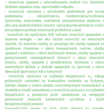
– investície spojené s odstraňovaním malých tzv. divokých
skládok odpadov resp. opusteného odpadu
- investície súvisiace s vytváraním podmienok pre rozvoj
podnikania – rekonštrukcia, modernizácia/rozšírenie
(prístavba, nadstavba, zväčšenie) nevyužívaných objektov v
obci pre podnikateľskú činnosť, výstavba/rekonštrukcia tržníc
pre podporu predaja miestnych produktov a pod.
- investície do využívania OZE vrátane investícií spojenými s
úsporou energie – len ako súčasť investícií do miestnych
služieb. Za miestne služby sa považujú len služby spojené so
spolkovou činnosťou v rámci komunitných centier, služby
spojené s kultúrou v rámci kultúrnych domov, služby spojené s
poskytovaním samosprávnych činností v rámci obecných
úradov, služby spojené s predškolskou výchovou v rámci
materských škôlok a služieb spojených so športom v rámci
obecných športových hál a telocviční
- investície súvisiace so zvýšením bezpečnosti t.j. nákup
prídavných zariadení na komunálnu techniku na čistenie,
údržbu zelene a zimnú údržbu ciest/miestnych komunikácií a
chodníkov (malé zariadenia) a investície súvisiace so zvýšením
bezpečnosti a prevencie proti vandalizmu na verejných
priestoroch (montáž kamerových systémov a iných
bezpečnostných prvkov)
Fotovoltaické panely by mali slúžiť výlučne na potreby