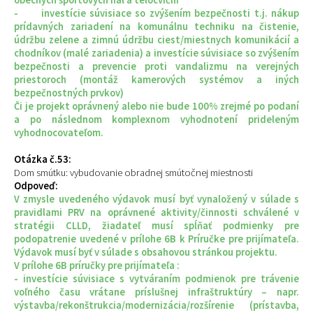
- investície súvisiace so zvýšením bezpečnosti t.j. nákup
prídavných zariadení na komunálnu techniku na čistenie,
údržbu zelene a zimnú údržbu ciest/miestnych komunikácií a
chodníkov (malé zariadenia) a investície súvisiace so zvýšením
bezpečnosti a prevencie proti vandalizmu na verejných
priestoroch (montáž kamerových systémov a iných
bezpečnostných prvkov)
Či je projekt oprávnený alebo nie bude 100% zrejmé po podaní
a po následnom komplexnom vyhodnotení prideleným
vyhodnocovateľom.
Otázka č.53:
Dom smútku: vybudovanie obradnej smútočnej miestnosti
Odpoveď:
V zmysle uvedeného výdavok musí byť vynaložený v súlade s
pravidlami PRV na oprávnené aktivity/činnosti schválené v
stratégii CLLD, žiadateľ musí spĺňať podmienky pre
podopatrenie uvedené v prílohe 6B k Príručke pre prijímateľa.
Výdavok musí byť v súlade s obsahovou stránkou projektu.
V prílohe 6B príručky pre prijímateľa :
- investície súvisiace s vytváraním podmienok pre trávenie
voľného času vrátane príslušnej infraštruktúry – napr.
výstavba/rekonštrukcia/modernizácia/rozšírenie (prístavba,