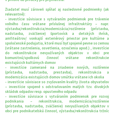
Žiadateľ musí zároveň spĺňať aj nasledovné podmienky (ak
relevantné):
- investície súvisiace s vytváraním podmienok pre trávenie
voľného času vrátane príslušnej infraštruktúry – napr.
výstavba/rekonštrukcia/modernizácia/rozšírenie (prístavba,
nadstavba, zväčšenie) športovísk a detských ihrísk,
amfiteátrov/ vonkajší exteriérový priestor pre kultúrne a
spoločenské podujatia, ktoré musí byť spojené pevne so zemou
(vrátane zastrešenia, osvetlenia, ozvučenia apod.) , investície
do rekonštrukcie nevyužívaných objektov v obci pre
komunitnú/spolkovú činnosť vrátane rekonštrukcie
existujúcich kultúrnych domov
- investície zamerané na zriadenie nových, rozšírenie
(prístavba, nadstavba, prestavba), rekonštrukcia a
modernizácia existujúcich domov smútku vrátane ich okolia
- investície súvisiace so zvyšovaním kvality života obyvateľov
– investície spojené s odstraňovaním malých tzv. divokých
skládok odpadov resp. opusteného odpadu
- investície súvisiace s vytváraním podmienok pre rozvoj
podnikania – rekonštrukcia, modernizácia/rozšírenie
(prístavba, nadstavba, zväčšenie) nevyužívaných objektov v
obci pre podnikateľskú činnosť, výstavba/rekonštrukcia tržníc