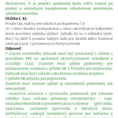
Skutočnosť, či je projekt oprávnený bude 100% zrejmé po
podaní a následnom komplexnom vyhodnotení prideleným
vyhodnocovateľom.
Otázka č. 61:
Prosím Vás, mali by sme otázku k podopatreniu 7.4:
Je v rámci daného podopatrenia v rámci rekonštrukcie kultúrneho
domu povolená výstavba výťahu? Jednalo by sa o nákladný výťah,
ktorý by slúžil k presunu ťažkých kulís pre divadlá alebo hudobné
nástroje a pod. z prízemia na vrchné poschodie
Odpoveď:
V zmysle uvedeného výdavok musí byť vynaložený v súlade s
pravidlami PRV na oprávnené aktivity/činnosti schválené v
stratégii CLLD, žiadateľ musí spĺňať podmienky pre
podopatrenie uvedené v prílohe 6B k Príručke pre prijímateľa.
Výdavok musí byť v súlade s obsahovou stránkou projektu.
V prílohe 6B príručky pre prijímateľa:
Žiadateľ musí zároveň spĺňať aj nasledovné podmienky (ak
relevantné):
- investície súvisiace s vytváraním podmienok pre trávenie
voľného času vrátane príslušnej infraštruktúry – napr.
výstavba/rekonštrukcia/modernizácia/rozšírenie (prístavba,
nadstavba, zväčšenie) športovísk a detských ihrísk,
amfiteátrov/ vonkajší exteriérový priestor pre kultúrne a