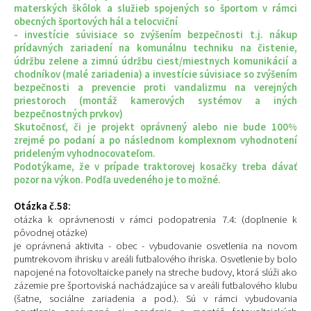
materských škôlok a služieb spojených so športom v rámci
obecných športových hál a telocviční
- investície súvisiace so zvýšením bezpečnosti t.j. nákup
prídavných zariadení na komunálnu techniku na čistenie,
údržbu zelene a zimnú údržbu ciest/miestnych komunikácií a
chodníkov (malé zariadenia) a investície súvisiace so zvýšením
bezpečnosti a prevencie proti vandalizmu na verejných
priestoroch (montáž kamerových systémov a iných
bezpečnostných prvkov)
Skutočnosť, či je projekt oprávnený alebo nie bude 100%
zrejmé po podaní a po následnom komplexnom vyhodnotení
prideleným vyhodnocovateľom.
Podotýkame, že v prípade traktorovej kosačky treba dávať
pozor na výkon. Podľa uvedeného je to možné.
Otázka č.58:
otázka k oprávnenosti v rámci podopatrenia 7.4: (doplnenie k
pôvodnej otázke)
je oprávnená aktivita - obec - vybudovanie osvetlenia na novom
pumtrekovom ihrisku v areáli futbalového ihriska. Osvetlenie by bolo
napojené na fotovoltaicke panely na streche budovy, ktorá slúži ako
zázemie pre športoviská nachádzajúce sa v areáli futbalového klubu
(šatne, sociálne zariadenia a pod.). Sú v rámci vybudovania