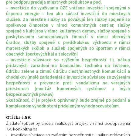
pre podporu predaja miestnych produktov a pod.
- investície do využívania OZE vrátane investícií spojenými s
úsporou energie – len ako súčasť investícií do miestnych
služieb. Za miestne služby sa považujú len služby spojené so
spolkovou činnosťou v rámci komunitných centier, služby
spojené s kultúrou v rámci kultúrnych domov, služby spojené s
poskytovaním samosprávnych činností v rámci obecných
úradov, služby spojené s predškolskou výchovou v rámci
materských škôlok a služieb spojených so športom v rámci
obecných športových hál a telocviční
- investície súvisiace so zvýšením bezpečnosti t.j. nákup
prídavných zariadení na komunálnu techniku na čistenie,
údržbu zelene a zimnú údržbu ciest/miestnych komunikácií a
chodníkov (malé zariadenia) a investície súvisiace so zvýšením
bezpečnosti a prevencie proti vandalizmu na verejných
priestoroch (montáž kamerových systémov a iných
bezpečnostných prvkov)
Skutočnosť, či je projekt oprávnený bude zrejmé po podaní a
komplexnom vyhodnotení prideleným vyhodnocovateľom.
Otázka č.59:
Žiadateľ (obce) by chcela realizovať projekt v rámci podopatrenia
7.4. konkrétne na
- investície súvisiace so zvýšením bezpečnosti t.j. nákup prídavných