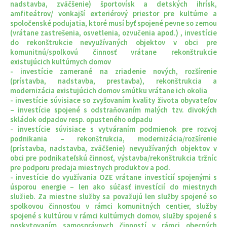
nadstavba, zväčšenie) športovísk a detských ihrísk,
amfiteátrov/ vonkajší exteriérový priestor pre kultúrne a
spoločenské podujatia, ktoré musí byť spojené pevne so zemou
(vrátane zastrešenia, osvetlenia, ozvučenia apod.) , investície
do rekonštrukcie nevyužívaných objektov v obci pre
komunitnú/spolkovú činnosť vrátane rekonštrukcie
existujúcich kultúrnych domov
- investície zamerané na zriadenie nových, rozšírenie
(prístavba, nadstavba, prestavba), rekonštrukcia a
modernizácia existujúcich domov smútku vrátane ich okolia
- investície súvisiace so zvyšovaním kvality života obyvateľov
– investície spojené s odstraňovaním malých tzv. divokých
skládok odpadov resp. opusteného odpadu
- investície súvisiace s vytváraním podmienok pre rozvoj
podnikania – rekonštrukcia, modernizácia/rozšírenie
(prístavba, nadstavba, zväčšenie) nevyužívaných objektov v
obci pre podnikateľskú činnosť, výstavba/rekonštrukcia tržníc
pre podporu predaja miestnych produktov a pod.
- investície do využívania OZE vrátane investícií spojenými s
úsporou energie – len ako súčasť investícií do miestnych
služieb. Za miestne služby sa považujú len služby spojené so
spolkovou činnosťou v rámci komunitných centier, služby
spojené s kultúrou v rámci kultúrnych domov, služby spojené s
poskytovaním samosprávnych činností v rámci obecných