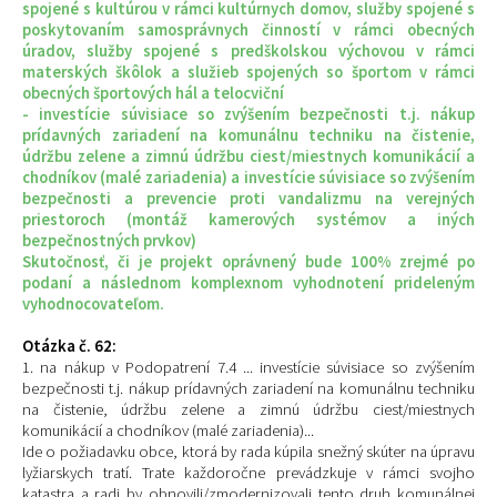
spojené s kultúrou v rámci kultúrnych domov, služby spojené s
poskytovaním samosprávnych činností v rámci obecných
úradov, služby spojené s predškolskou výchovou v rámci
materských škôlok a služieb spojených so športom v rámci
obecných športových hál a telocviční
- investície súvisiace so zvýšením bezpečnosti t.j. nákup
prídavných zariadení na komunálnu techniku na čistenie,
údržbu zelene a zimnú údržbu ciest/miestnych komunikácií a
chodníkov (malé zariadenia) a investície súvisiace so zvýšením
bezpečnosti a prevencie proti vandalizmu na verejných
priestoroch (montáž kamerových systémov a iných
bezpečnostných prvkov)
Skutočnosť, či je projekt oprávnený bude 100% zrejmé po
podaní a následnom komplexnom vyhodnotení prideleným
vyhodnocovateľom.
Otázka č. 62:
1. na nákup v Podopatrení 7.4 ... investície súvisiace so zvýšením
bezpečnosti t.j. nákup prídavných zariadení na komunálnu techniku
na čistenie, údržbu zelene a zimnú údržbu ciest/miestnych
komunikácií a chodníkov (malé zariadenia)...
Ide o požiadavku obce, ktorá by rada kúpila snežný skúter na úpravu
lyžiarskych tratí. Trate každoročne prevádzkuje v rámci svojho
katastra a radi by obnovili/zmodernizovali tento druh komunálnej