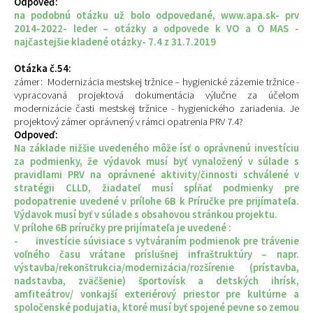
Odpoveď:
na podobnú otázku už bolo odpovedané, www.apa.sk- prv
2014-2022- leder – otázky a odpovede k VO a O MAS -
najčastejšie kladené otázky- 7.4 z 31.7.2019
Otázka č.54:
zámer: Modernizácia mestskej tržnice – hygienické zázemie tržnice -
vypracovaná projektová dokumentácia výlučne za účelom
modernizácie časti mestskej tržnice - hygienického zariadenia. Je
projektový zámer oprávnený v rámci opatrenia PRV 7.4?
Odpoveď:
Na základe nižšie uvedeného môže ísť o oprávnenú investíciu
za podmienky, že výdavok musí byť vynaložený v súlade s
pravidlami PRV na oprávnené aktivity/činnosti schválené v
stratégii CLLD, žiadateľ musí spĺňať podmienky pre
podopatrenie uvedené v prílohe 6B k Príručke pre prijímateľa.
Výdavok musí byť v súlade s obsahovou stránkou projektu.
V prílohe 6B príručky pre prijímateľa je uvedené :
- investície súvisiace s vytváraním podmienok pre trávenie
voľného času vrátane príslušnej infraštruktúry – napr.
výstavba/rekonštrukcia/modernizácia/rozšírenie (prístavba,
nadstavba, zväčšenie) športovísk a detských ihrísk,
amfiteátrov/ vonkajší exteriérový priestor pre kultúrne a
spoločenské podujatia, ktoré musí byť spojené pevne so zemou