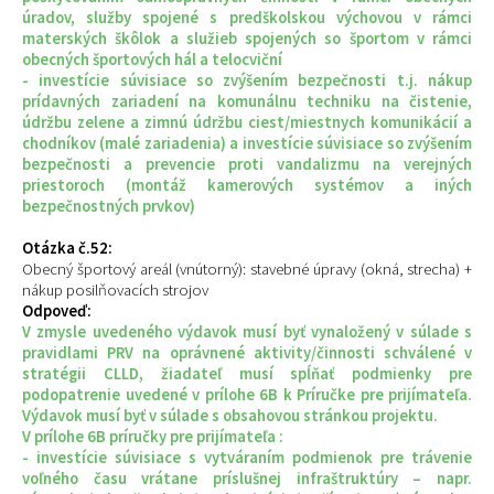
úradov, služby spojené s predškolskou výchovou v rámci
materských škôlok a služieb spojených so športom v rámci
obecných športových hál a telocviční
- investície súvisiace so zvýšením bezpečnosti t.j. nákup
prídavných zariadení na komunálnu techniku na čistenie,
údržbu zelene a zimnú údržbu ciest/miestnych komunikácií a
chodníkov (malé zariadenia) a investície súvisiace so zvýšením
bezpečnosti a prevencie proti vandalizmu na verejných
priestoroch (montáž kamerových systémov a iných
bezpečnostných prvkov)
Otázka č.52:
Obecný športový areál (vnútorný): stavebné úpravy (okná, strecha) +
nákup posilňovacích strojov
Odpoveď:
V zmysle uvedeného výdavok musí byť vynaložený v súlade s
pravidlami PRV na oprávnené aktivity/činnosti schválené v
stratégii CLLD, žiadateľ musí spĺňať podmienky pre
podopatrenie uvedené v prílohe 6B k Príručke pre prijímateľa.
Výdavok musí byť v súlade s obsahovou stránkou projektu.
V prílohe 6B príručky pre prijímateľa :
- investície súvisiace s vytváraním podmienok pre trávenie
voľného času vrátane príslušnej infraštruktúry – napr.