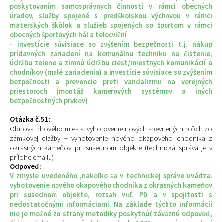
poskytovaním samosprávnych činností v rámci obecných
úradov, služby spojené s predškolskou výchovou v rámci
materských škôlok a služieb spojených so športom v rámci
obecných športových hál a telocviční
- investície súvisiace so zvýšením bezpečnosti t.j. nákup
prídavných zariadení na komunálnu techniku na čistenie,
údržbu zelene a zimnú údržbu ciest/miestnych komunikácií a
chodníkov (malé zariadenia) a investície súvisiace so zvýšením
bezpečnosti a prevencie proti vandalizmu na verejných
priestoroch (montáž kamerových systémov a iných
bezpečnostných prvkov)
Otázka č.51:
Obnova trhového miesta: vyhotovenie nových spevnených plôch zo
zámkovej dlažby + vyhotovenie nového okapového chodníka z
okrasných kameňov pri susednom objekte (technická správa je v
prílohe emailu)
Odpoveď:
V zmysle uvedeného ,nakoľko sa v technickej správe uvádza:
vyhotovenie nového okapového chodníka z okrasných kameňov
pri susednom objekte, rozsah viď. PD a v spojitosti s
nedostatočnými informáciami. Na základe týchto informácií
nie je možné zo strany metodiky poskytnúť záväznú odpoveď,