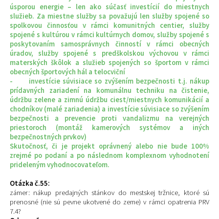
úsporou energie – len ako súčasť investícií do miestnych
služieb. Za miestne služby sa považujú len služby spojené so
spolkovou činnosťou v rámci komunitných centier, služby
spojené s kultúrou v rámci kultúrnych domov, služby spojené s
poskytovaním samosprávnych činností v rámci obecných
úradov, služby spojené s predškolskou výchovou v rámci
materských škôlok a služieb spojených so športom v rámci
obecných športových hál a telocviční
- investície súvisiace so zvýšením bezpečnosti t.j. nákup
prídavných zariadení na komunálnu techniku na čistenie,
údržbu zelene a zimnú údržbu ciest/miestnych komunikácií a
chodníkov (malé zariadenia) a investície súvisiace so zvýšením
bezpečnosti a prevencie proti vandalizmu na verejných
priestoroch (montáž kamerových systémov a iných
bezpečnostných prvkov)
Skutočnosť, či je projekt oprávnený alebo nie bude 100%
zrejmé po podaní a po následnom komplexnom vyhodnotení
prideleným vyhodnocovateľom.
Otázka č.55:
zámer: nákup predajných stánkov do mestskej tržnice, ktoré sú
prenosné (nie sú pevne ukotvené do zeme) v rámci opatrenia PRV
7.4?