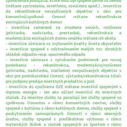
spoločenské podujatia, ktoré musí byť spojené pevne so zemou
(vrátane zastrešenia, osvetlenia, ozvučenia apod.) , investície
do rekonštrukcie nevyužívaných objektov v obci pre
komunitnú/spolkovú činnosť vrátane rekonštrukcie
existujúcich kultúrnych domov
- investície zamerané na zriadenie nových, rozšírenie
(prístavba, nadstavba, prestavba), rekonštrukcia a
modernizácia existujúcich domov smútku vrátane ich okolia
- investície súvisiace so zvyšovaním kvality života obyvateľov
– investície spojené s odstraňovaním malých tzv. divokých
skládok odpadov resp. opusteného odpadu
- investície súvisiace s vytváraním podmienok pre rozvoj
podnikania – rekonštrukcia, modernizácia/rozšírenie
(prístavba, nadstavba, zväčšenie) nevyužívaných objektov v
obci pre podnikateľskú činnosť, výstavba/rekonštrukcia tržníc
pre podporu predaja miestnych produktov a pod.
- investície do využívania OZE vrátane investícií spojenými s
úsporou energie – len ako súčasť investícií do miestnych
služieb. Za miestne služby sa považujú len služby spojené so
spolkovou činnosťou v rámci komunitných centier, služby
spojené s kultúrou v rámci kultúrnych domov, služby spojené s
poskytovaním samosprávnych činností v rámci obecných
úradov, služby spojené s predškolskou výchovou v rámci
materských škôlok a služieb spojených so športom v rámci