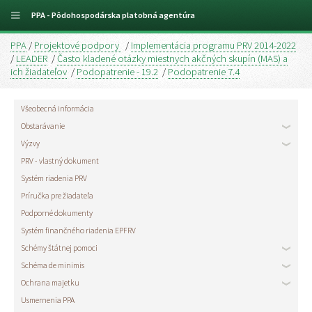
PPA - Pôdohospodárska platobná agentúra
PPA
/
Projektové podpory
/
Implementácia programu PRV 2014-2022
/
LEADER
/
Často kladené otázky miestnych akčných skupín (MAS) a
ich žiadateľov
/
Podopatrenie - 19.2
/
Podopatrenie 7.4
Všeobecná informácia
Obstarávanie
Výzvy
PRV - vlastný dokument
Systém riadenia PRV
Príručka pre žiadateľa
Podporné dokumenty
Systém finančného riadenia EPFRV
Schémy štátnej pomoci
Schéma de minimis
Ochrana majetku
Usmernenia PPA