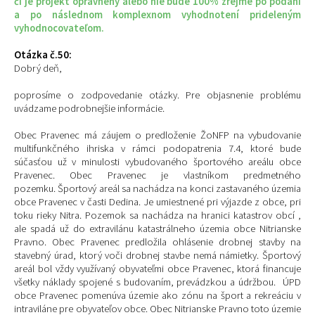
či je projekt oprávnený alebo nie bude 100% zrejmé po podaní
a po následnom komplexnom vyhodnotení prideleným
vyhodnocovateľom.
Otázka č.50:
Dobrý deň,
poprosíme o zodpovedanie otázky. Pre objasnenie problému
uvádzame podrobnejšie informácie.
Obec Pravenec má záujem o predloženie ŽoNFP na vybudovanie
multifunkčného ihriska v rámci podopatrenia 7.4, ktoré bude
súčasťou už v minulosti vybudovaného športového areálu obce
Pravenec. Obec Pravenec je vlastníkom predmetného
pozemku. Športový areál sa nachádza na konci zastavaného územia
obce Pravenec v časti Dedina. Je umiestnené pri výjazde z obce, pri
toku rieky Nitra. Pozemok sa nachádza na hranici katastrov obcí ,
ale spadá už do extravilánu katastrálneho územia obce Nitrianske
Pravno. Obec Pravenec predložila ohlásenie drobnej stavby na
stavebný úrad, ktorý voči drobnej stavbe nemá námietky. Športový
areál bol vždy využívaný obyvateľmi obce Pravenec, ktorá financuje
všetky náklady spojené s budovaním, prevádzkou a údržbou. ÚPD
obce Pravenec pomenúva územie ako zónu na šport a rekreáciu v
intraviláne pre obyvateľov obce. Obec Nitrianske Pravno toto územie