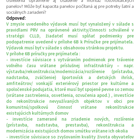
osvetlenia oprávnené aj osadenie a montáž fotovoltaických
panelov? Môže byť kapacita panelov počítaná aj pre potreby šatní a
sociálnych zariadení?
Odpoveď:
V zmysle uvedeného výdavok musí byť vynaložený v súlade s
pravidlami PRV na oprávnené aktivity/činnosti schválené v
stratégii CLLD, žiadateľ musí spĺňať podmienky pre
podopatrenie uvedené v prílohe 6B k Príručke pre prijímateľa.
Výdavok musí byť v súlade s obsahovou stránkou projektu.
V prílohe 6B príručky pre prijímateľa :
- investície súvisiace s vytváraním podmienok pre trávenie
voľného času vrátane príslušnej infraštruktúry – napr.
výstavba/rekonštrukcia/modernizácia/rozšírenie (prístavba,
nadstavba, zväčšenie) športovísk a detských ihrísk,
amfiteátrov/ vonkajší exteriérový priestor pre kultúrne a
spoločenské podujatia, ktoré musí byť spojené pevne so zemou
(vrátane zastrešenia, osvetlenia, ozvučenia apod.) , investície
do rekonštrukcie nevyužívaných objektov v obci pre
komunitnú/spolkovú činnosť vrátane rekonštrukcie
existujúcich kultúrnych domov
- investície zamerané na zriadenie nových, rozšírenie
(prístavba, nadstavba, prestavba), rekonštrukcia a
modernizácia existujúcich domov smútku vrátane ich okolia
- investície súvisiace so zvyšovaním kvality života obyvateľov