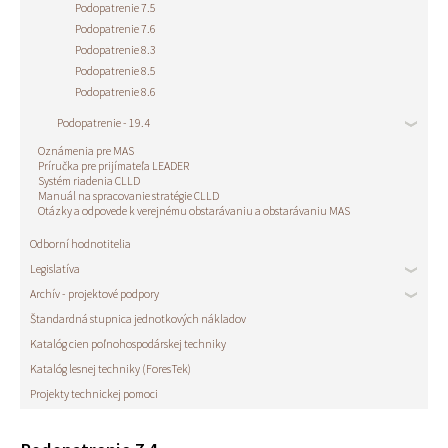
Podopatrenie 7.5
Podopatrenie 7.6
Podopatrenie 8.3
Podopatrenie 8.5
Podopatrenie 8.6
Podopatrenie - 19.4
Oznámenia pre MAS
Príručka pre prijímateľa LEADER
Systém riadenia CLLD
Manuál na spracovanie stratégie CLLD
Otázky a odpovede k verejnému obstarávaniu a obstarávaniu MAS
Odborní hodnotitelia
Legislatíva
Archív - projektové podpory
Štandardná stupnica jednotkových nákladov
Katalóg cien poľnohospodárskej techniky
Katalóg lesnej techniky (ForesTek)
Projekty technickej pomoci