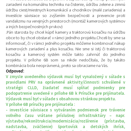
zariadení na komunálnu techniku na čistenie, údržbu zelene a zimnú
údržbu ciest/miestnych komunikácií a chodníkov (malé zariadenia) a
investície súvisiace so zvýšením bezpečnosti a prevencie proti
vandalizmu na verejných priestoroch (montáž kamerových systémov
a iných bezpečnostných prvkov)
.Pán starosta by chcel kúpiť kamery a traktorovú kosačku na údržbu
obce to by chcel obstarať v rámci jedného projektu.Chceli by sme sa
informovať, či v rámci jedného projektu môžeme kombinovať nákup
kamerových zariadení a plus kosačku. Nie sme si istý či traktorovú
kosačku a kamerový systém môže takto zahrnúť do jedného
projektu. V prílohe 6B som sa nikde nedočítala, že by takáto
kombinácia bola neoprávnená, preto sa obraciame na Vás.
Odpoveď:
V zmysle uvedeného výdavok musí byť vynaložený v súlade s
pravidlami PRV na oprávnené aktivity/činnosti schválené v
stratégii CLLD, žiadateľ musí spĺňať podmienky pre
podopatrenie uvedené v prílohe 6B k Príručke pre prijímateľa.
Výdavok musí byť v súlade s obsahovou stránkou projektu.
V prílohe 6B príručky pre prijímateľa :
- investície súvisiace s vytváraním podmienok pre trávenie
voľného času vrátane príslušnej infraštruktúry – napr.
výstavba/rekonštrukcia/modernizácia/rozšírenie (prístavba,
nadstavba, zväčšenie) športovísk a detských ihrísk,