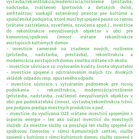
výstavba/rekonštrukcia/modernizácia/rozšírenie (prístavba,
nadstavba, zväčšenie) športovísk a detských ihrísk,
amfiteátrov/ vonkajší exteriérový priestor pre kultúrne a
spoločenské podujatia, ktoré musí byť spojené pevne so zemou
(vrátane zastrešenia, osvetlenia, ozvučenia apod.) , investície
do rekonštrukcie nevyužívaných objektov v obci pre
komunitnú/spolkovú činnosť vrátane rekonštrukcie
existujúcich kultúrnych domov
- investície zamerané na zriadenie nových, rozšírenie
(prístavba, nadstavba, prestavba), rekonštrukcia a
modernizácia existujúcich domov smútku vrátane ich okolia
- investície súvisiace so zvyšovaním kvality života obyvateľov
– investície spojené s odstraňovaním malých tzv. divokých
skládok odpadov resp. opusteného odpadu
- investície súvisiace s vytváraním podmienok pre rozvoj
podnikania – rekonštrukcia, modernizácia/rozšírenie
(prístavba, nadstavba, zväčšenie) nevyužívaných objektov v
obci pre podnikateľskú činnosť, výstavba/rekonštrukcia tržníc
pre podporu predaja miestnych produktov a pod.
- investície do využívania OZE vrátane investícií spojenými s
úsporou energie – len ako súčasť investícií do miestnych
služieb. Za miestne služby sa považujú len služby spojené so
spolkovou činnosťou v rámci komunitných centier, služby
spojené s kultúrou v rámci kultúrnych domov, služby spojené s