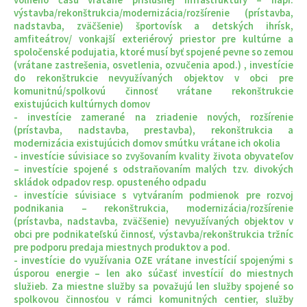
výstavba/rekonštrukcia/modernizácia/rozšírenie (prístavba,
nadstavba, zväčšenie) športovísk a detských ihrísk,
amfiteátrov/ vonkajší exteriérový priestor pre kultúrne a
spoločenské podujatia, ktoré musí byť spojené pevne so zemou
(vrátane zastrešenia, osvetlenia, ozvučenia apod.) , investície
do rekonštrukcie nevyužívaných objektov v obci pre
komunitnú/spolkovú činnosť vrátane rekonštrukcie
existujúcich kultúrnych domov
- investície zamerané na zriadenie nových, rozšírenie
(prístavba, nadstavba, prestavba), rekonštrukcia a
modernizácia existujúcich domov smútku vrátane ich okolia
- investície súvisiace so zvyšovaním kvality života obyvateľov
– investície spojené s odstraňovaním malých tzv. divokých
skládok odpadov resp. opusteného odpadu
- investície súvisiace s vytváraním podmienok pre rozvoj
podnikania – rekonštrukcia, modernizácia/rozšírenie
(prístavba, nadstavba, zväčšenie) nevyužívaných objektov v
obci pre podnikateľskú činnosť, výstavba/rekonštrukcia tržníc
pre podporu predaja miestnych produktov a pod.
- investície do využívania OZE vrátane investícií spojenými s
úsporou energie – len ako súčasť investícií do miestnych
služieb. Za miestne služby sa považujú len služby spojené so
spolkovou činnosťou v rámci komunitných centier, služby