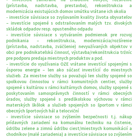
(prístavba, nadstavba, prestavba), rekonštrukcia a
modernizácia existujúcich domov smútku vrátane ich okolia
- investície súvisiace so zvyšovaním kvality života obyvateľov
– investície spojené s odstraňovaním malých tzv. divokých
skládok odpadov resp. opusteného odpadu
- investície súvisiace s vytváraním podmienok pre rozvoj
podnikania – rekonštrukcia, modernizácia/rozšírenie
(prístavba, nadstavba, zväčšenie) nevyužívaných objektov v
obci pre podnikateľskú činnosť, výstavba/rekonštrukcia tržníc
pre podporu predaja miestnych produktov a pod.
- investície do využívania OZE vrátane investícií spojenými s
úsporou energie – len ako súčasť investícií do miestnych
služieb. Za miestne služby sa považujú len služby spojené so
spolkovou činnosťou v rámci komunitných centier, služby
spojené s kultúrou v rámci kultúrnych domov, služby spojené s
poskytovaním samosprávnych činností v rámci obecných
úradov, služby spojené s predškolskou výchovou v rámci
materských škôlok a služieb spojených so športom v rámci
obecných športových hál a telocviční
- investície súvisiace so zvýšením bezpečnosti t.j. nákup
prídavných zariadení na komunálnu techniku na čistenie,
údržbu zelene a zimnú údržbu ciest/miestnych komunikácií a
chodníkov (malé zariadenia) a investície súvisiace so zvýšením