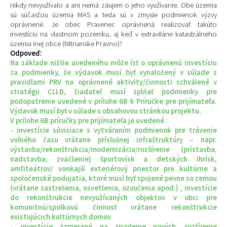
nikdy nevyužívalo a ani nemá záujem o jeho využívanie. Obe územia
sú súčasťou územia MAS a teda sú v zmysle podmienok výzvy
oprávnené. Je obec Pravenec oprávnená realizovať takúto
investíciu na vlastnom pozemku, aj keď v extraviláne katastrálneho
územia inej obce (Nitrianske Pravno)?
Odpoveď:
Na základe nižšie uvedeného môže ísť o oprávnenú investíciu
za podmienky, že výdavok musí byť vynaložený v súlade s
pravidlami PRV na oprávnené aktivity/činnosti schválené v
stratégii CLLD, žiadateľ musí spĺňať podmienky pre
podopatrenie uvedené v prílohe 6B k Príručke pre prijímateľa.
Výdavok musí byť v súlade s obsahovou stránkou projektu.
V prílohe 6B príručky pre prijímateľa je uvedené :
- investície súvisiace s vytváraním podmienok pre trávenie
voľného času vrátane príslušnej infraštruktúry – napr.
výstavba/rekonštrukcia/modernizácia/rozšírenie (prístavba,
nadstavba, zväčšenie) športovísk a detských ihrísk,
amfiteátrov/ vonkajší exteriérový priestor pre kultúrne a
spoločenské podujatia, ktoré musí byť spojené pevne so zemou
(vrátane zastrešenia, osvetlenia, ozvučenia apod.) , investície
do rekonštrukcie nevyužívaných objektov v obci pre
komunitnú/spolkovú činnosť vrátane rekonštrukcie
existujúcich kultúrnych domov
- investície zamerané na zriadenie nových, rozšírenie