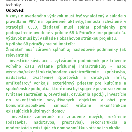
techniky.
Odpoveď:
V zmysle uvedeného výdavok musí byť vynaložený v súlade s
pravidlami PRV na oprávnené aktivity/činnosti schválené v
stratégii CLLD, žiadateľ musí spĺňať podmienky pre
podopatrenie uvedené v prílohe 6B k Príručke pre prijímateľa.
Výdavok musí byť v súlade s obsahovou stránkou projektu.
V prílohe 6B príručky pre prijímateľa:
Žiadateľ musí zároveň spĺňať aj nasledovné podmienky (ak
relevantné):
- investície súvisiace s vytváraním podmienok pre trávenie
voľného času vrátane príslušnej infraštruktúry – napr.
výstavba/rekonštrukcia/modernizácia/rozšírenie (prístavba,
nadstavba, zväčšenie) športovísk a detských ihrísk,
amfiteátrov/ vonkajší exteriérový priestor pre kultúrne a
spoločenské podujatia, ktoré musí byť spojené pevne so zemou
(vrátane zastrešenia, osvetlenia, ozvučenia apod.) , investície
do rekonštrukcie nevyužívaných objektov v obci pre
komunitnú/spolkovú činnosť vrátane rekonštrukcie
existujúcich kultúrnych domov
- investície zamerané na zriadenie nových, rozšírenie
(prístavba, nadstavba, prestavba), rekonštrukcia a
modernizácia existujúcich domov smútku vrátane ich okolia