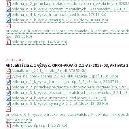
priloha_c_2_prirucka-pre-ziadatela-dop-z-op-rh_verzia-iv (zip, 5205.
priloha_c_3_k_vyzve_zoznam_meratelnych_ukazovatelov_2-2-1_a3 (
priloha_c_4_k_vyzve_informacia_ced (docx, 173.19 Kb)
priloha_c_5_k_vyzve_synergie_2_2_a3 (docx, 184.88 Kb)
priloha_c_6_k_vyzve_prirucka_pre_pouzivatelov_k_definicii_mikrop
(pdf, 789.65 Kb)
prilohy-k-zonfp (zip, 1425.78 Kb)
27.09.2017
Aktualizácia č. 1 výzvy č. OPRH-AKVA-2.2.1-A3-2017-03, Aktivita 3
Aktualizácia_2.2.1_aktivita_3 (pdf, 376.52 Kb)
Výzva_na_predkladanie_2.2_A3_aktualizácia_1 (pdf, 1304.6 Kb)
priloha_c_1_k_vyzve_formular_zonfp_2_2_a3 (docx, 244.57 Kb)
priloha_c_2_prirucka-pre-ziadatela-dop-z-op-rh_verzia-iv (zip, 5205.
priloha_c_3_k_vyzve_zoznam_meratelnych_ukazovatelov_2-2-1_a3 (
priloha_c_4_k_vyzve_informacia_ced (docx, 173.19 Kb)
priloha_c_5_k_vyzve_synergie_2_2_a3 (docx, 184.88 Kb)
priloha_c_6_k_vyzve_prirucka_pre_pouzivatelov_k_definicii_mikrop
(pdf, 789.65 Kb)
prilohy-k-zonfp (zip, 1425.78 Kb)