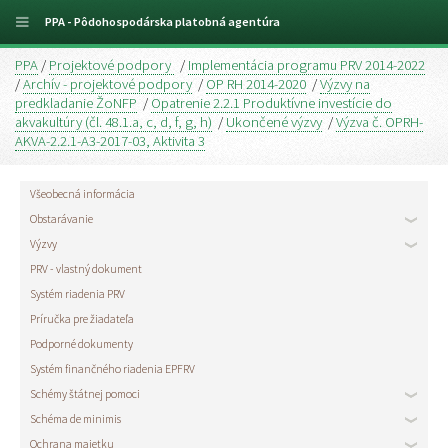
PPA - Pôdohospodárska platobná agentúra
PPA
/
Projektové podpory
/
Implementácia programu PRV 2014-2022
/
Archív - projektové podpory
/
OP RH 2014-2020
/
Výzvy na
predkladanie ŽoNFP
/
Opatrenie 2.2.1 Produktívne investície do
akvakultúry (čl. 48.1.a, c, d, f, g, h)
/
Ukončené výzvy
/
Výzva č. OPRH-
AKVA-2.2.1-A3-2017-03, Aktivita 3
Všeobecná informácia
Obstarávanie
Výzvy
PRV - vlastný dokument
Systém riadenia PRV
Príručka pre žiadateľa
Podporné dokumenty
Systém finančného riadenia EPFRV
Schémy štátnej pomoci
Schéma de minimis
Ochrana majetku