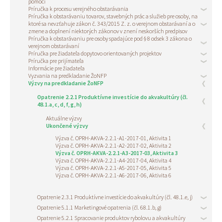
pomoci
Príručka k procesu verejného obstarávania
Príručka k obstarávaniu tovarov, stavebných prác a služieb pre osoby, na
ktoré sa nevzťahuje zákon č. 343/2015 Z. z. o verejnom obstarávaní a o
zmene a doplnení niektorých zákonov v znení neskorších predpisov
Príručka k obstarávaniu pre osoby spadajúce pod § 8 odsek 3 zákona o
verejnom obstarávaní
Príručka pre žiadateľa dopytovo orientovaných projektov
Príručka pre prijímateľa
Informácie pre žiadateľa
Vyzvania na predkladanie ŽoNFP
Výzvy na predkladanie ŽoNFP
Opatrenie 2.2.1 Produktívne investície do akvakultúry (čl.
48.1.a, c, d, f, g, h)
Aktuálne výzvy
Ukončené výzvy
Výzva č. OPRH-AKVA-2.2.1-A1-2017-01, Aktivita 1
Výzva č. OPRH-AKVA-2.2.1-A2-2017-02, Aktivita 2
Výzva č. OPRH-AKVA-2.2.1-A3-2017-03, Aktivita 3
Výzva č. OPRH-AKVA-2.2.1-A4-2017-04, Aktivita 4
Výzva č. OPRH-AKVA-2.2.1-A5-2017-05, Aktivita 5
Výzva č. OPRH-AKVA-2.2.1-A6-2017-06, Aktivita 6
Opatrenie 2.3.1 Produktívne investície do akvakultúry (čl. 48.1.e, j)
Opatrenie 5.1.1 Marketingové opatrenia (čl. 68.1.b, g)
Opatrenie 5.2.1 Spracovanie produktov rybolovu a akvakultúry