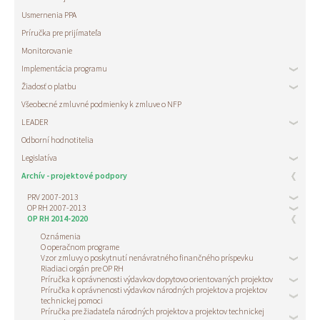
Usmernenia PPA
Príručka pre prijímateľa
Monitorovanie
Implementácia programu
Žiadosť o platbu
Všeobecné zmluvné podmienky k zmluve o NFP
LEADER
Odborní hodnotitelia
Legislatíva
Archív - projektové podpory
PRV 2007-2013
OP RH 2007-2013
OP RH 2014-2020
Oznámenia
O operačnom programe
Vzor zmluvy o poskytnutí nenávratného finančného príspevku
Riadiaci orgán pre OP RH
Príručka k oprávnenosti výdavkov dopytovo orientovaných projektov
Príručka k oprávnenosti výdavkov národných projektov a projektov
technickej pomoci
Príručka pre žiadateľa národných projektov a projektov technickej