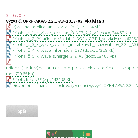
30.05.2017
Výzva č. OPRH-AKVA-2.2.1-A3-2017-03, Aktivita 3
Výzva_na_predkladanie_2.2_A3 (pdf, 1210.34 Kb)
Príloha_č_1_k_výzve_formulár_ŽoNFP_2_2_A3 (docx, 244.57 Kb)
Príloha_č_2_Príručka pre žiadateľa DOP z OP RH_verzia IV (zip, 5205.
Príloha_č_3_k_výzve_zoznam_merateľných_ukazovateľov_2.2.1_A3 (
Príloha_č_4_k_výzve_informácia_CED (docx, 173.19 Kb)
Príloha_č_5_k_výzve_synergie_2_2_A3 (docx, 184.88 Kb)
Príloha_č_6_k_výzve_prirucka_pre_pouzivatelov_k_definicii_mikrop
(pdf, 789.65 Kb)
Prílohy k ŽoNFP (zip, 1425.78 Kb)
Disponibilné finančné prostriedky v rámci výzvy č. OPRH-AKVA-2.2.1-A
Späť