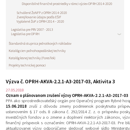
Disponibilné finančné prostriedky v rámci výziev OP RH 2014-2020
Schválené ŽoNFP z OPRH 2014-2020
Zverejňovanie údajov podľa EŠIF
Vyplatené ŽoP z OPRH 2014 – 2020
Legislatíva pre PRV 2007 - 2013
Legislatíva pre OP RH
Štandardná stupnica jednotkových nákladov
Katalóg cien poľnohospodárskej techniky
Katalóg lesnej techniky (ForesTek)
Projekty technickej pomoci
Výzva č. OPRH-AKVA-2.2.1-A3-2017-03, Aktivita 3
27.05.2018
Oznam o plánovanom zrušení výzvy OPRH-AKVA-2.2.1-A3-2017-03
PPA ako sprostredkovateľský orgán pre Operačný program Rybné hos
15.06.2018
zruší z dôvodu zmeny podmienok poskytnutia príspe
ustanovením § 17 ods. 8 zákona č. 292/2014 Z. z. o príspevku posk
investičných fondov a o zmene a doplnení niektorých zákonov, výzvu
finančný príspevok s označením: OPRH-AKVA-2.2.1-A3-2017-03. Pre bl
aktualizovanej výzvy odporúčame sledovať webové sídlo Ministerst