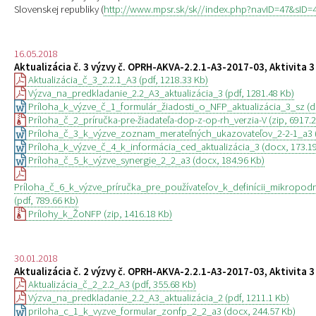
Slovenskej republiky (
http://www.mpsr.sk/sk//index.php?navID=47&sID
16.05.2018
Aktualizácia č. 3 výzvy č. OPRH-AKVA-2.2.1-A3-2017-03, Aktivita 3
Aktualizácia_č_3_2.2.1_A3 (pdf, 1218.33 Kb)
Výzva_na_predkladanie_2.2_A3_aktualizácia_3 (pdf, 1281.48 Kb)
Príloha_k_výzve_č_1_formulár_žiadosti_o_NFP_aktualizácia_3_sz (d
Príloha_č_2_príručka-pre-žiadateľa-dop-z-op-rh_verzia-V (zip, 6917.2
Príloha_č_3_k_výzve_zoznam_merateľných_ukazovateľov_2-2-1_a3 (
Príloha_k_výzve_č_4_k_informácia_ced_aktualizácia_3 (docx, 173.19
Príloha_č_5_k_výzve_synergie_2_2_a3 (docx, 184.96 Kb)
Príloha_č_6_k_výzve_príručka_pre_používateľov_k_definícii_mikropo
(pdf, 789.66 Kb)
Prílohy_k_ŽoNFP (zip, 1416.18 Kb)
30.01.2018
Aktualizácia č. 2 výzvy č. OPRH-AKVA-2.2.1-A3-2017-03, Aktivita 3
Aktualizácia_č_2_2.2_A3 (pdf, 355.68 Kb)
Výzva_na_predkladanie_2.2_A3_aktualizácia_2 (pdf, 1211.1 Kb)
priloha_c_1_k_vyzve_formular_zonfp_2_2_a3 (docx, 244.57 Kb)