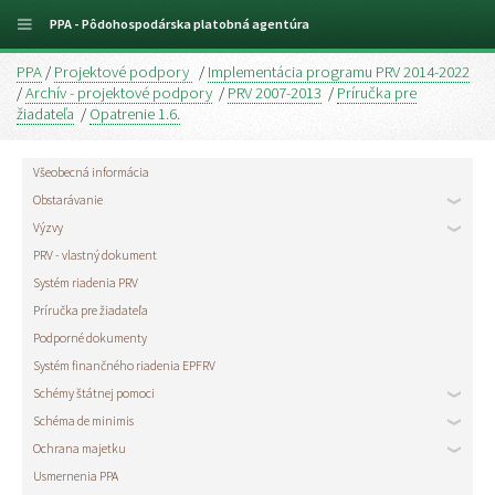
PPA - Pôdohospodárska platobná agentúra
PPA
/
Projektové podpory
/
Implementácia programu PRV 2014-2022
/
Archív - projektové podpory
/
PRV 2007-2013
/
Príručka pre
žiadateľa
/
Opatrenie 1.6.
Všeobecná informácia
Obstarávanie
Výzvy
PRV - vlastný dokument
Systém riadenia PRV
Príručka pre žiadateľa
Podporné dokumenty
Systém finančného riadenia EPFRV
Schémy štátnej pomoci
Schéma de minimis
Ochrana majetku
Usmernenia PPA