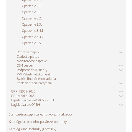
Opatrenie 2.1.
Opatrenie 3.1.
Opatrenie 3.2.
Opatrenie 3.3.
Opatrenie 3.4.1.
Opatrenie 3.4.2.
Opatrenie 3.5.
Ochrana majetku
Žiadosť o platbu
Monitorovacie správy
OS 4 Leader
Podporné dokumenty
PRV - Vlastný dokument
Systém finančného riadenia
Implementácia programu
OP RH 2007-2013
OP RH 2014-2020
Legislatíva pre PRV 2007 - 2013
Legislatíva pre OP RH
Štandardná stupnica jednotkových nákladov
Katalóg cien poľnohospodárskej techniky
Katalóg lesnej techniky (ForesTek)