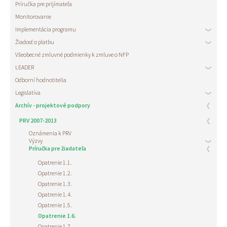
Príručka pre prijímateľa
Monitorovanie
Implementácia programu
Žiadosť o platbu
Všeobecné zmluvné podmienky k zmluve o NFP
LEADER
Odborní hodnotitelia
Legislatíva
Archív - projektové podpory
PRV 2007-2013
Oznámenia k PRV
Výzvy
Príručka pre žiadateľa
Opatrenie 1.1.
Opatrenie 1.2.
Opatrenie 1.3.
Opatrenie 1.4.
Opatrenie 1.5.
Opatrenie 1.6.
Opatrenie 1.7.