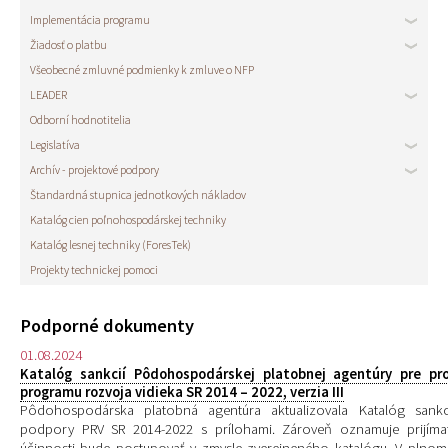
Implementácia programu
Žiadosť o platbu
Všeobecné zmluvné podmienky k zmluve o NFP
LEADER
Odborní hodnotitelia
Legislatíva
Archív - projektové podpory
Štandardná stupnica jednotkových nákladov
Katalóg cien poľnohospodárskej techniky
Katalóg lesnej techniky (ForesTek)
Projekty technickej pomoci
Podporné dokumenty
01.08.2024
Katalóg sankcií Pôdohospodárskej platobnej agentúry pre pr
programu rozvoja vidieka SR 2014 – 2022, verzia III
Pôdohospodárska platobná agentúra aktualizovala Katalóg sankc
podpory PRV SR 2014-2022 s prílohami. Zároveň oznamuje prijím
účinnosti bude postupovať v zmysle zverejneného katalógu. V plnom