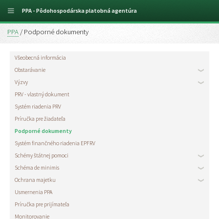
PPA - Pôdohospodárska platobná agentúra
PPA
/ Podporné dokumenty
Všeobecná informácia
Obstarávanie
Výzvy
PRV - vlastný dokument
Systém riadenia PRV
Príručka pre žiadateľa
Podporné dokumenty
Systém finančného riadenia EPFRV
Schémy štátnej pomoci
Schéma de minimis
Ochrana majetku
Usmernenia PPA
Príručka pre prijímateľa
Monitorovanie