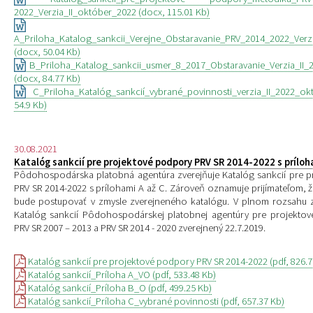
2022_Verzia_II_október_2022 (docx, 115.01 Kb)
A_Priloha_Katalog_sankcii_Verejne_Obstaravanie_PRV_2014_2022_Verz
(docx, 50.04 Kb)
B_Priloha_Katalog_sankcii_usmer_8_2017_Obstaravanie_Verzia_II
(docx, 84.77 Kb)
C_Priloha_Katalóg_sankcií_vybrané_povinnosti_verzia_II_2022_o
54.9 Kb)
30.08.2021
Katalóg sankcií pre projektové podpory PRV SR 2014-2022 s príloha
Pôdohospodárska platobná agentúra zverejňuje Katalóg sankcií pre 
PRV SR 2014-2022 s prílohami A až C. Zároveň oznamuje prijímateľom, 
bude postupovať v zmysle zverejneného katalógu. V plnom rozsahu 
Katalóg sankcií Pôdohospodárskej platobnej agentúry pre projekto
PRV SR 2007 – 2013 a PRV SR 2014 - 2020 zverejnený 22.7.2019.
Katalóg sankcií pre projektové podpory PRV SR 2014-2022 (pdf, 826.7
Katalóg sankcií_Príloha A_VO (pdf, 533.48 Kb)
Katalóg sankcií_Príloha B_O (pdf, 499.25 Kb)
Katalóg sankcií_Príloha C_vybrané povinnosti (pdf, 657.37 Kb)