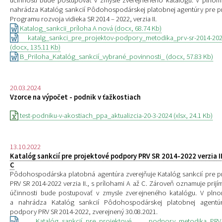
nahrádza
Katalóg sankcií Pôdohospodárskej platobnej agentúry pre 
Programu rozvoja vidieka SR 2014 – 2022, verzia II.
Katalog_sankcii_príloha A nová (docx, 68.74 Kb)
katalg_sankci_pre_projektov-podpory_metodika_prv-sr-2014-202
(docx, 135.11 Kb)
B_Priloha_Katalóg_sankcií_vybrané_povinnosti_ (docx, 57.83 Kb)
20.03.2024
Vzorce na výpočet - podnik v ťažkostiach
test-podniku-v-akostiach_ppa_aktualizcia-20-3-2024 (xlsx, 24.1 Kb)
13.10.2022
Katalóg sankcií pre projektové podpory PRV SR 2014-2022 verzia II.
C
Pôdohospodárska platobná agentúra zverejňuje Katalóg sankcií pre 
PRV SR 2014-2022 verzia II., s prílohami A až C. Zároveň oznamuje prij
účinnosti bude postupovať v zmysle zverejneného katalógu. V plno
a nahrádza Katalóg sankcií Pôdohospodárskej platobnej agentú
podpory PRV SR 2014-2022, zverejnený 30.08.2021.
Katalóg_sankcií_pre_projektové podpory_metodika