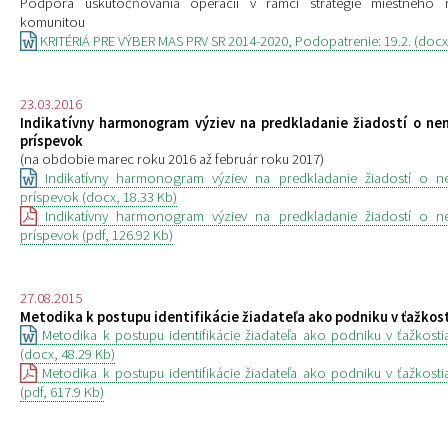
Podpora uskutočňovania operácií v rámci stratégie miestneho 
komunitou
KRITÉRIÁ PRE VÝBER MAS PRV SR 2014-2020, Podopatrenie: 19.2. (docx,
23.03.2016
Indikatívny harmonogram výziev na predkladanie žiadostí o ne
príspevok
(na obdobie marec roku 2016 až február roku 2017)
Indikatívny harmonogram výziev na predkladanie žiadostí o ne
príspevok (docx, 18.33 Kb)
Indikatívny harmonogram výziev na predkladanie žiadostí o ne
príspevok (pdf, 126.92 Kb)
27.08.2015
Metodika k postupu identifikácie žiadateľa ako podniku v ťažkos
Metodika k postupu identifikácie žiadateľa ako podniku v ťažkostia
(docx, 48.29 Kb)
Metodika k postupu identifikácie žiadateľa ako podniku v ťažkostia
(pdf, 617.9 Kb)