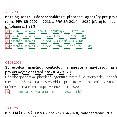
21.07.2019
Katalóg sankcií Pôdohospodárskej platobnej agentúry pre proj
rámci PRV SR 2007 – 2013 a PRV SR 2014 – 2020 (ďalej len „sa
prílohami č. 1 až 3.
Katalóg_sankcií_PPA_15072019 (pdf, 421.22 Kb)
Katalóg_sankcií_2_Priloha_1_VO (pdf, 450.01 Kb)
Katalóg_sankcií_2_Priloha_2_O (pdf, 249.53 Kb)
Katalóg_sankcií_2_Priloha_3_zmluvy (pdf, 522.93 Kb)
04.03.2018
Sprievodca finančnou kontrolou na mieste a návštevou na 
projektových opatrení PRV 2014 - 2020
Pôdohospodárska platobná agentúra zverejňuje sprievodcu finan
mieste a návštevou na mieste v oblasti projektových opatrení PRV 2014 –
určený prijímateľom podpory z PRV 2014 – 2020.
Sprievodca FKnM a NnM pre P (pdf, 800.34 Kb)
19.10.2016
KRITÉRIÁ PRE VÝBER MAS PRV SR 2014-2020, Podopatrenie: 19.2.