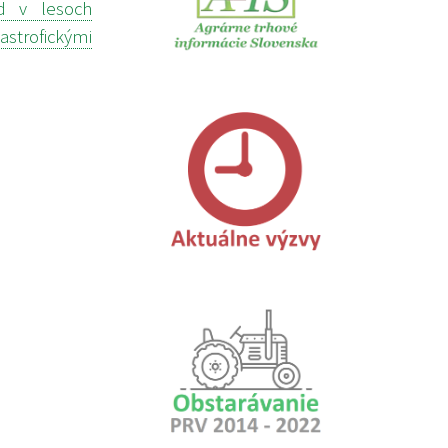
d v lesoch
strofickými