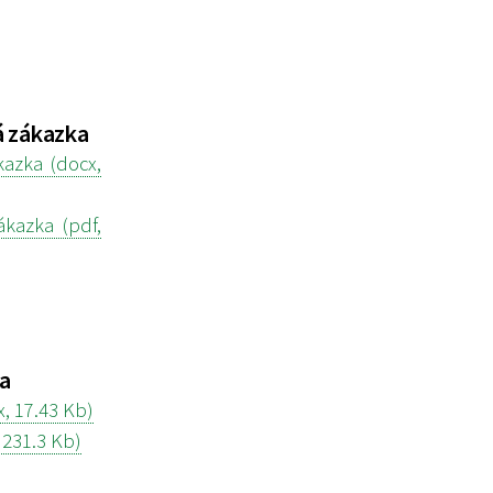
á zákazka
kazka (docx,
ákazka (pdf,
ka
, 17.43 Kb)
 231.3 Kb)