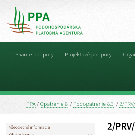
Priame podpory
Projektové podpory
Organ
PPA
/
Opatrenie 8
/
Podopatrenie 8.3
/
2/PRV
2/PRV
Všeobecná informácia
Obstarávanie