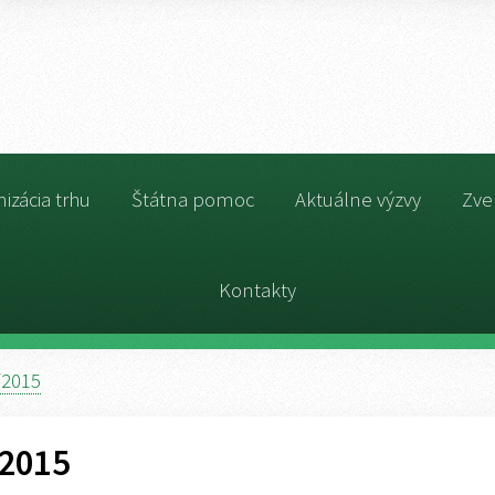
izácia trhu
Štátna pomoc
Aktuálne výzvy
Zve
Kontakty
/2015
/2015