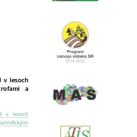
d v lesoch
trofami a
d v lesoch
strofickými