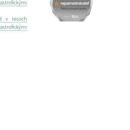
strofickými
d v lesoch
strofickými