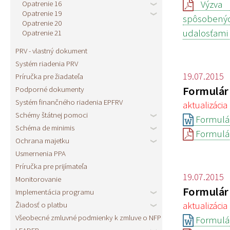
Opatrenie 16
Výzva n
Opatrenie 19
spôsobenýc
Opatrenie 20
udalosťami 
Opatrenie 21
PRV - vlastný dokument
Systém riadenia PRV
19.07.2015
Príručka pre žiadateľa
Formulár 
Podporné dokumenty
Systém finančného riadenia EPFRV
aktualizácia 
Schémy štátnej pomoci
Formulár
Schéma de minimis
Formulár
Ochrana majetku
Usmernenia PPA
Príručka pre prijímateľa
19.07.2015
Monitorovanie
Formulár 
Implementácia programu
Žiadosť o platbu
aktualizácia 
Všeobecné zmluvné podmienky k zmluve o NFP
Formulár