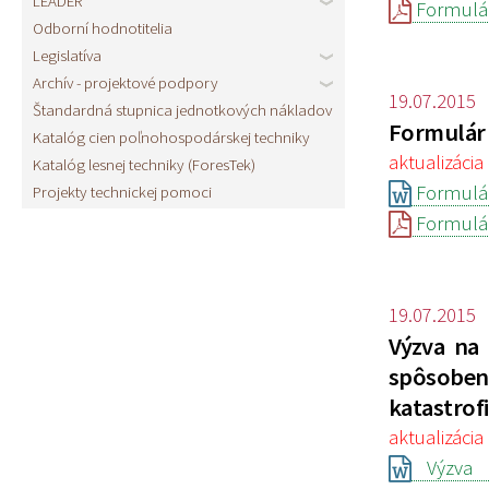
LEADER
Formulár
Odborní hodnotitelia
Legislatíva
Archív - projektové podpory
19.07.2015
Štandardná stupnica jednotkových nákladov
Formulár 
Katalóg cien poľnohospodárskej techniky
aktualizácia 
Katalóg lesnej techniky (ForesTek)
Formulár
Projekty technickej pomoci
Formulár
19.07.2015
Výzva na 
spôsoben
katastrof
aktualizácia 
Výzva n