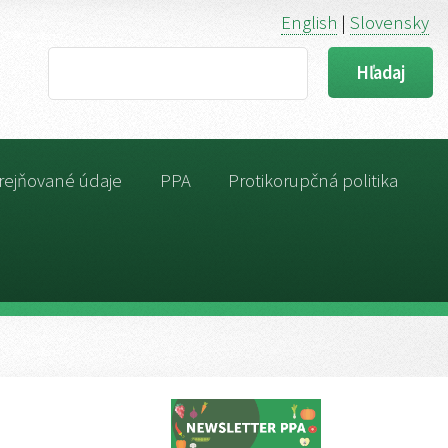
English
|
Slovensky
Search
rejňované údaje
PPA
Protikorupčná politika