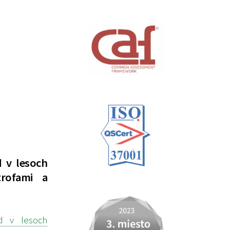
d v lesoch
trofami a
d v lesoch