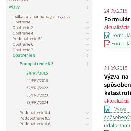
Výzvy
24.09.2015
Indikatívny harmonogram výziev
Formulár 
Opatrenie 1
aktualizácia 
Opatrenie 2
Opatrenie 4
Formulár
Podopatrenie 5.1
Formulár
Opatrenie 6
Opatrenie 7
Opatrenie 8
Podopatrenie 8.3
24.09.2015
2/PRV/2015
Výzva na 
44/PRV/2019
spôsoben
62/PRV/2022
katastrof
69/PRV/2023
aktualizácia 
73/PRV/2024
Výzva n
Podopatrenie 8.4
spôsobenýc
Podopatrenie 8.5
Podopatrenie 8.6
udalosťami 