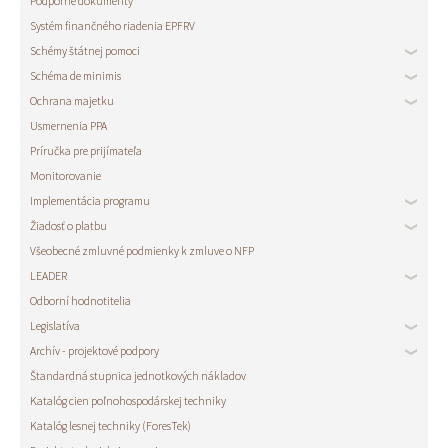
Podporné dokumenty
Systém finančného riadenia EPFRV
Schémy štátnej pomoci
Schéma de minimis
Ochrana majetku
Usmernenia PPA
Príručka pre prijímateľa
Monitorovanie
Implementácia programu
Žiadosť o platbu
Všeobecné zmluvné podmienky k zmluve o NFP
LEADER
Odborní hodnotitelia
Legislatíva
Archív - projektové podpory
Štandardná stupnica jednotkových nákladov
Katalóg cien poľnohospodárskej techniky
Katalóg lesnej techniky (ForesTek)