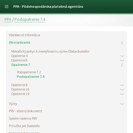
PPA - Pôdohospodárska platobná agentúra
PPA
/
Podopatrenie 7.4
Všeobecná informácia
Obstarávanie
Metodický pokyn k zverejňovaniu výziev Obstarávateľov
Opatrenie 4
Opatrenie 6
Opatrenie 7
Podopatrenie 7.2
Podopatrenie 7.4
Opatrenie 8
Opatrenie 16
Opatrenie 19
Výzvy
PRV - vlastný dokument
Systém riadenia PRV
Príručka pre žiadateľa