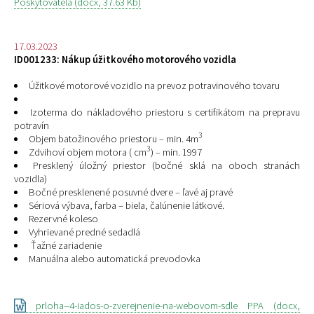
Poskytovateľa (docx, 37.63 Kb)
17.03.2023
ID001233: Nákup úžitkového motorového vozidla
Úžitkové motorové vozidlo na prevoz potravinového tovaru
Izoterma do nákladového priestoru s certifikátom na prepravu
potravín
3
Objem batožinového priestoru – min. 4m
3
Zdvihoví objem motora ( cm
) – min. 1997
Presklený úložný priestor (bočné sklá na oboch stranách
vozidla)
Bočné presklenené posuvné dvere – ľavé aj pravé
Sériová výbava, farba – biela, čalúnenie látkové.
Rezervné koleso
Vyhrievané predné sedadlá
Ťažné zariadenie
Manuálna alebo automatická prevodovka
prloha--4-iados-o-zverejnenie-na-webovom-sdle PPA (docx,