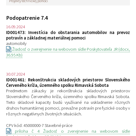
Projekty technickej pomoci
Podopatrenie 7.4
16.09.2024
ID001473: Investícia do obstarania automobilov na prevoz
potravín a základnej materiálnej pomoci
automobily
Žiadosť o zverejnenie na webovom sídle Poskytovateľa JR (docx,
36.95 Kb)
30.07.2024
ID001461: Rekonštrukcia skladových priestorov Slovenského
Červeného kríža, územného spolku Rimavská Sobota
Predmetom zákazky je rekonštrukcia skladových priestorov
Slovenského Červeného kríža, územného spolku Rimavská Sobota.
Tieto skladové kapacity budú využívané na uskladnenie rôznych
druhov humanitárnej pomoci, prevažne potravín pre fyzické osoby v
rôznych negatívnych životných situáciách.
CPV kód: 45000000-7 Stavebné práce
príloha č 4 Žiadosť o zverejnenie na webovom sídle