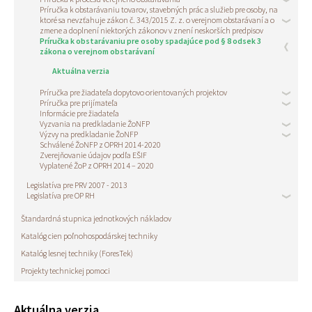
Príručka k obstarávaniu tovarov, stavebných prác a služieb pre osoby, na
ktoré sa nevzťahuje zákon č. 343/2015 Z. z. o verejnom obstarávaní a o
zmene a doplnení niektorých zákonov v znení neskorších predpisov
Príručka k obstarávaniu pre osoby spadajúce pod § 8 odsek 3
zákona o verejnom obstarávaní
Aktuálna verzia
Príručka pre žiadateľa dopytovo orientovaných projektov
Príručka pre prijímateľa
Informácie pre žiadateľa
Vyzvania na predkladanie ŽoNFP
Výzvy na predkladanie ŽoNFP
Schválené ŽoNFP z OPRH 2014-2020
Zverejňovanie údajov podľa EŠIF
Vyplatené ŽoP z OPRH 2014 – 2020
Legislatíva pre PRV 2007 - 2013
Legislatíva pre OP RH
Štandardná stupnica jednotkových nákladov
Katalóg cien poľnohospodárskej techniky
Katalóg lesnej techniky (ForesTek)
Projekty technickej pomoci
Aktuálna verzia