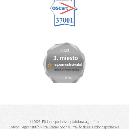
© 2026, Pôdohospodárska platobná agentúra
Vytvoril:
Agroinštitút Nitra, štátny podnik
. Prevádzkuje: Pôdohospodárska