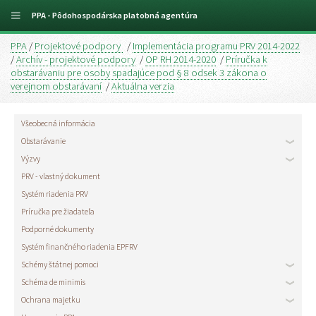
PPA - Pôdohospodárska platobná agentúra
PPA
/
Projektové podpory
/
Implementácia programu PRV 2014-2022
/
Archív - projektové podpory
/
OP RH 2014-2020
/
Príručka k
obstarávaniu pre osoby spadajúce pod § 8 odsek 3 zákona o
verejnom obstarávaní
/
Aktuálna verzia
Všeobecná informácia
Obstarávanie
Výzvy
PRV - vlastný dokument
Systém riadenia PRV
Príručka pre žiadateľa
Podporné dokumenty
Systém finančného riadenia EPFRV
Schémy štátnej pomoci
Schéma de minimis
Ochrana majetku