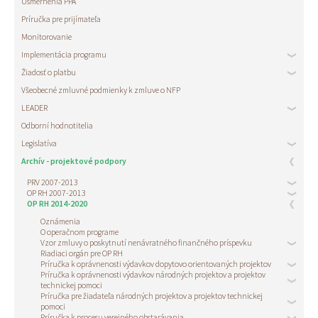
Usmernenia PPA
Príručka pre prijímateľa
Monitorovanie
Implementácia programu
Žiadosť o platbu
Všeobecné zmluvné podmienky k zmluve o NFP
LEADER
Odborní hodnotitelia
Legislatíva
Archív - projektové podpory
PRV 2007-2013
OP RH 2007-2013
OP RH 2014-2020
Oznámenia
O operačnom programe
Vzor zmluvy o poskytnutí nenávratného finančného príspevku
Riadiaci orgán pre OP RH
Príručka k oprávnenosti výdavkov dopytovo orientovaných projektov
Príručka k oprávnenosti výdavkov národných projektov a projektov
technickej pomoci
Príručka pre žiadateľa národných projektov a projektov technickej
pomoci
Príručka k procesu verejného obstarávania