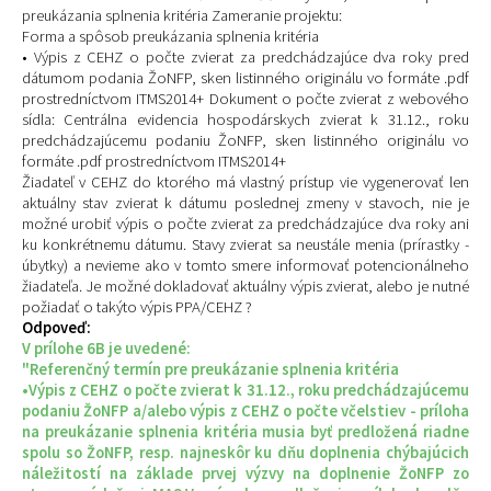
preukázania splnenia kritéria Zameranie projektu:
Forma a spôsob preukázania splnenia kritéria
• Výpis z CEHZ o počte zvierat za predchádzajúce dva roky pred
dátumom podania ŽoNFP, sken listinného originálu vo formáte .pdf
prostredníctvom ITMS2014+ Dokument o počte zvierat z webového
sídla: Centrálna evidencia hospodárskych zvierat k 31.12., roku
predchádzajúcemu podaniu ŽoNFP, sken listinného originálu vo
formáte .pdf prostredníctvom ITMS2014+
Žiadateľ v CEHZ do ktorého má vlastný prístup vie vygenerovať len
aktuálny stav zvierat k dátumu poslednej zmeny v stavoch, nie je
možné urobiť výpis o počte zvierat za predchádzajúce dva roky ani
ku konkrétnemu dátumu. Stavy zvierat sa neustále menia (prírastky -
úbytky) a nevieme ako v tomto smere informovať potencionálneho
žiadateľa. Je možné dokladovať aktuálny výpis zvierat, alebo je nutné
požiadať o takýto výpis PPA/CEHZ ?
Odpoveď:
V prílohe 6B je uvedené:
"Referenčný termín pre preukázanie splnenia kritéria
•Výpis z CEHZ o počte zvierat k 31.12., roku predchádzajúcemu
podaniu ŽoNFP a/alebo výpis z CEHZ o počte včelstiev - príloha
na preukázanie splnenia kritéria musia byť predložená riadne
spolu so ŽoNFP, resp. najneskôr ku dňu doplnenia chýbajúcich
náležitostí na základe prvej výzvy na doplnenie ŽoNFP zo