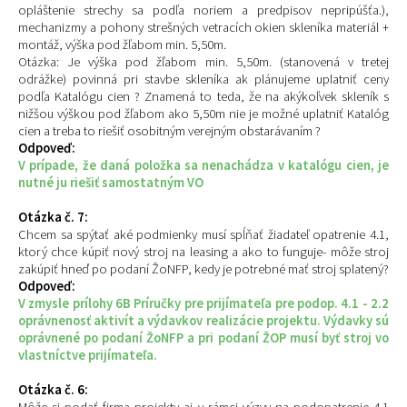
opláštenie strechy sa podľa noriem a predpisov nepripúšťa.),
mechanizmy a pohony strešných vetracích okien skleníka materiál +
montáž, výška pod žľabom min. 5,50m.
Otázka: Je výška pod žľabom min. 5,50m. (stanovená v tretej
odrážke) povinná pri stavbe skleníka ak plánujeme uplatniť ceny
podľa Katalógu cien ? Znamená to teda, že na akýkoľvek skleník s
nižšou výškou pod žľabom ako 5,50m nie je možné uplatniť Katalóg
cien a treba to riešiť osobitným verejným obstarávaním ?
Odpoveď:
V prípade, že daná položka sa nenachádza v katalógu cien, je
nutné ju riešiť samostatným VO
Otázka č. 7:
Chcem sa spýtať aké podmienky musí spĺňať žiadateľ opatrenie 4.1,
ktorý chce kúpiť nový stroj na leasing a ako to funguje- môže stroj
zakúpiť hneď po podaní ŽoNFP, kedy je potrebné mať stroj splatený?
Odpoveď:
V zmysle prílohy 6B Príručky pre prijímateľa pre podop. 4.1 - 2.2
oprávnenosť aktivít a výdavkov realizácie projektu. Výdavky sú
oprávnené po podaní ŽoNFP a pri podaní ŽOP musí byť stroj vo
vlastníctve prijímateľa.
Otázka č. 6:
Môže si podať firma projekty aj v rámci výzvy na podopatrenie 4.1