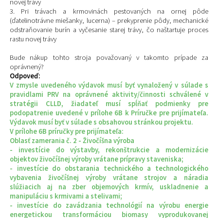
novej trávy
3. Pri trávach a krmovinách pestovaných na ornej pôde
(ďatelinotrávne miešanky, lucerna) – prekyprenie pôdy, mechanické
odstraňovanie burín a vyčesanie starej trávy, čo naštartuje proces
rastu novej trávy
Bude nákup tohto stroja považovaný v takomto prípade za
oprávnený?
Odpoveď:
V zmysle uvedeného výdavok musí byť vynaložený v súlade s
pravidlami PRV na oprávnené aktivity/činnosti schválené v
stratégii CLLD, žiadateľ musí spĺňať podmienky pre
podopatrenie uvedené v prílohe 6B k Príručke pre prijímateľa.
Výdavok musí byť v súlade s obsahovou stránkou projektu.
V prílohe 6B príručky pre prijímateľa:
Oblasť zamerania č. 2 - Živočíšna výroba
- investície do výstavby, rekonštrukcie a modernizácie
objektov živočíšnej výroby vrátane prípravy staveniska;
- investície do obstarania technického a technologického
vybavenia živočíšnej výroby vrátane strojov a náradia
slúžiacich aj na zber objemových krmív, uskladnenie a
manipuláciu s krmivami a stelivami;
- investície do zavádzania technológií na výrobu energie
energetickou transformáciou biomasy vyprodukovanej