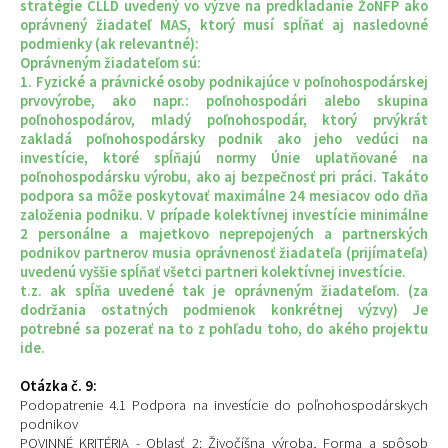
stratégie CLLD uvedený vo výzve na predkladanie ŽoNFP ako
oprávnený žiadateľ MAS, ktorý musí spĺňať aj nasledovné
podmienky (ak relevantné):
Oprávneným žiadateľom sú:
1. Fyzické a právnické osoby podnikajúce v poľnohospodárskej
prvovýrobe, ako napr.: poľnohospodári alebo skupina
poľnohospodárov, mladý poľnohospodár, ktorý prvýkrát
zakladá poľnohospodársky podnik ako jeho vedúci na
investície, ktoré spĺňajú normy Únie uplatňované na
poľnohospodársku výrobu, ako aj bezpečnosť pri práci. Takáto
podpora sa môže poskytovať maximálne 24 mesiacov odo dňa
založenia podniku. V prípade kolektívnej investície minimálne
2 personálne a majetkovo neprepojených a partnerských
podnikov partnerov musia oprávnenosť žiadateľa (prijímateľa)
uvedenú vyššie spĺňať všetci partneri kolektívnej investície.
t.z. ak spĺňa uvedené tak je oprávneným žiadateľom. (za
dodržania ostatných podmienok konkrétnej výzvy) Je
potrebné sa pozerať na to z pohľadu toho, do akého projektu
ide.
Otázka č. 9:
Podopatrenie 4.1 Podpora na investície do poľnohospodárskych
podnikov
POVINNÉ KRITÉRIA - Oblasť 2: Živočíšna výroba, Forma a spôsob