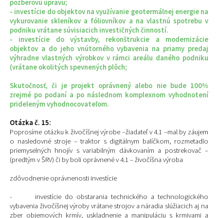
pozberovú úpravu;
- investície do objektov na využívanie geotermálnej energie na
vykurovanie skleníkov a fóliovníkov a na vlastnú spotrebu v
podniku vrátane súvisiacich investičných činností.
- investície do výstavby, rekonštrukcie a modernizácie
objektov a do jeho vnútorného vybavenia na priamy predaj
výhradne vlastných výrobkov v rámci areálu daného podniku
(vrátane okolitých spevnených plôch;
Skutočnosť, či je projekt oprávnený alebo nie bude 100%
zrejmé po podaní a po následnom komplexnom vyhodnotení
prideleným vyhodnocovateľom.
Otázka č. 15:
Poprosíme otázku k živočíšnej výrobe –žiadateľ v 4.1 –mal by záujem
o nasledovné stroje – traktor s digitálnym balíčkom, rozmetadlo
priemyselných hnojív s variabilným dávkovaním a postrekovač –
(predtým v ŠRV) či by boli oprávnené v 4.1 – živočíšna výroba
zdôvodnenie oprávnenosti investície
- investície do obstarania technického a technologického
vybavenia živočíšnej výroby vrátane strojov a náradia slúžiacich aj na
zber objemových krmív, uskladnenie a manipuláciu s krmivami a