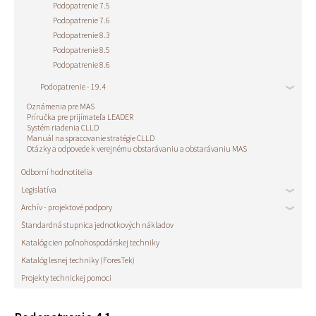
Podopatrenie 7.5
Podopatrenie 7.6
Podopatrenie 8.3
Podopatrenie 8.5
Podopatrenie 8.6
Podopatrenie - 19.4
Oznámenia pre MAS
Príručka pre prijímateľa LEADER
Systém riadenia CLLD
Manuál na spracovanie stratégie CLLD
Otázky a odpovede k verejnému obstarávaniu a obstarávaniu MAS
Odborní hodnotitelia
Legislatíva
Archív - projektové podpory
Štandardná stupnica jednotkových nákladov
Katalóg cien poľnohospodárskej techniky
Katalóg lesnej techniky (ForesTek)
Projekty technickej pomoci