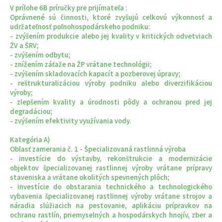
V prílohe 6B príručky pre prijímateľa :
Oprávnené sú činnosti, ktoré zvyšujú celkovú výkonnosť a
udržateľnosť poľnohospodárskeho podniku:
- zvýšením produkcie alebo jej kvality v kritických odvetviach
ŽV a ŠRV;
- zvýšením odbytu;
- znížením záťaže na ŽP vrátane technológii;
- zvýšením skladovacích kapacít a pozberovej úpravy;
- reštrukturalizáciou výroby podniku alebo diverzifikáciou
výroby;
- zlepšením kvality a úrodnosti pôdy a ochranou pred jej
degradáciou;
- zvýšením efektivity využívania vody.
Kategória A)
Oblasť zamerania č. 1 - Špecializovaná rastlinná výroba
- investície do výstavby, rekonštrukcie a modernizácie
objektov špecializovanej rastlinnej výroby vrátane prípravy
staveniska a vrátane okolitých spevnených plôch;
- investície do obstarania technického a technologického
vybavenia špecializovanej rastlinnej výroby vrátane strojov a
náradia slúžiacich na pestovanie, aplikáciu prípravkov na
ochranu rastlín, priemyselných a hospodárskych hnojív, zber a