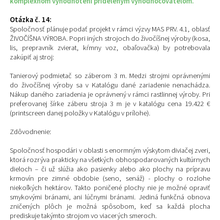
komplexnom vyhodnotení prideleným vyhodnocovateľom.
Otázka č. 14:
Spoločnosť plánuje podať projekt v rámci výzvy MAS PRV. 4.1, oblasť
ŽIVOČÍŠNA VÝROBA. Popri iných strojoch do živočíšnej výroby (kosa,
lis, prepravník zvierat, kŕmny voz, obaľovačka) by potrebovala
zakúpiť aj stroj:
Tanierový podmietač so záberom 3 m. Medzi strojmi oprávnenými
do živočíšnej výroby sa v Katalógu dané zariadenie nenachádza.
Nákup daného zariadenia je oprávnený v rámci rastlinnej výroby. Pri
preferovanej šírke záberu stroja 3 m je v katalógu cena 19.422 €
(printscreen danej položky v Katalógu v prílohe).
Zdôvodnenie:
Spoločnosť hospodári v oblasti s enormným výskytom diviačej zveri,
ktorá rozrýva prakticky na všetkých obhospodarovaných kultúrnych
dieloch – či už slúžia ako pasienky alebo ako plochy na prípravu
krmovín pre zimné obdobie (seno, senáž) - plochy o rozlohe
niekoľkých hektárov. Takto poničené plochy nie je možné opraviť
smykovými bránami, ani lúčnymi bránami. Jediná funkčná obnova
zničených plôch je možná spôsobom, keď sa každá plocha
prediskuje takýmto strojom vo viacerých smeroch.