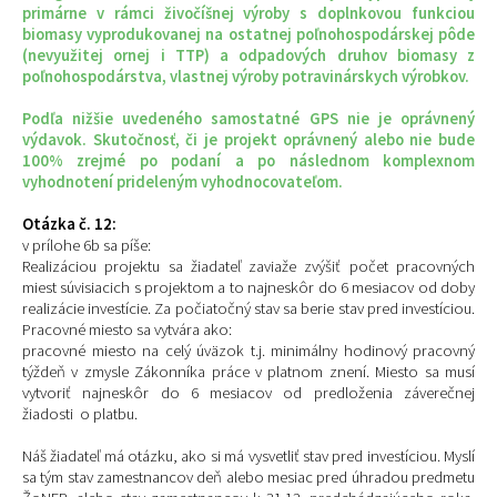
primárne v rámci živočíšnej výroby s doplnkovou funkciou
biomasy vyprodukovanej na ostatnej poľnohospodárskej pôde
(nevyužitej ornej i TTP) a odpadových druhov biomasy z
poľnohospodárstva, vlastnej výroby potravinárskych výrobkov.
Podľa nižšie uvedeného samostatné GPS nie je oprávnený
výdavok. Skutočnosť, či je projekt oprávnený alebo nie bude
100% zrejmé po podaní a po následnom komplexnom
vyhodnotení prideleným vyhodnocovateľom.
Otázka č. 12:
v prílohe 6b sa píše:
Realizáciou projektu sa žiadateľ zaviaže zvýšiť počet pracovných
miest súvisiacich s projektom a to najneskôr do 6 mesiacov od doby
realizácie investície. Za počiatočný stav sa berie stav pred investíciou.
Pracovné miesto sa vytvára ako:
pracovné miesto na celý úväzok t.j. minimálny hodinový pracovný
týždeň v zmysle Zákonníka práce v platnom znení. Miesto sa musí
vytvoriť najneskôr do 6 mesiacov od predloženia záverečnej
žiadosti o platbu.
Náš žiadateľ má otázku, ako si má vysvetliť stav pred investíciou. Myslí
sa tým stav zamestnancov deň alebo mesiac pred úhradou predmetu