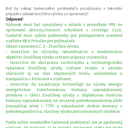
Bol by nákup tanierového podmietača považovaný v takomto
prípade v oblasti živočíšna výroba za oprávnený?
Odpoveď:
Výdavok musí byť vynaložený v súlade s pravidlami PRV na
oprávnené aktivity/činnosti schválené v stratégii CLLD,
žiadateľ musí spĺňať podmienky pre podopatrenie uvedené
v prílohe 6B k Príručke pre prijímateľa :
Oblasť zamerania č. 2 - Živočíšna výroba
- investície do výstavby, rekonštrukcie a modernizácie
objektov živočíšnej výroby vrátane prípravy staveniska;
- investície do obstarania technického a technologického
vybavenia živočíšnej výroby vrátane strojov a náradia
slúžiacich aj na zber objemových krmív, uskladnenie a
manipuláciu s krmivami a stelivami;
- investície do zavádzania technológií na výrobu energie
energetickou transformáciou biomasy vyprodukovanej
primárne v rámci živočíšnej výroby s doplnkovou funkciou
biomasy vyprodukovanej na ostatnej poľnohospodárskej pôde
(nevyužitej ornej i TTP) a odpadových druhov biomasy z
poľnohospodárstva, vlastnej výroby potravinárskych výrobkov.
Podľa nižšie uvedeného tanierový podmietač nie je oprávnený
výdavok. Skutočnosť, či je projekt oprávnený alebo nie bude