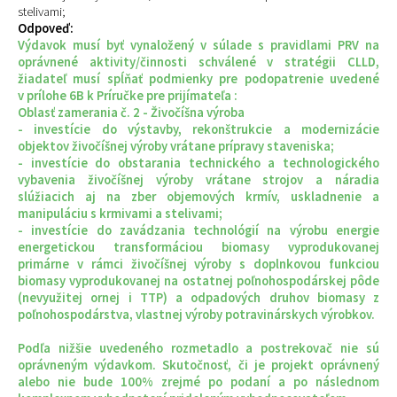
stelivami;
Odpoveď:
Výdavok musí byť vynaložený v súlade s pravidlami PRV na
oprávnené aktivity/činnosti schválené v stratégii CLLD,
žiadateľ musí spĺňať podmienky pre podopatrenie uvedené
v prílohe 6B k Príručke pre prijímateľa :
Oblasť zamerania č. 2 - Živočíšna výroba
- investície do výstavby, rekonštrukcie a modernizácie
objektov živočíšnej výroby vrátane prípravy staveniska;
- investície do obstarania technického a technologického
vybavenia živočíšnej výroby vrátane strojov a náradia
slúžiacich aj na zber objemových krmív, uskladnenie a
manipuláciu s krmivami a stelivami;
- investície do zavádzania technológií na výrobu energie
energetickou transformáciou biomasy vyprodukovanej
primárne v rámci živočíšnej výroby s doplnkovou funkciou
biomasy vyprodukovanej na ostatnej poľnohospodárskej pôde
(nevyužitej ornej i TTP) a odpadových druhov biomasy z
poľnohospodárstva, vlastnej výroby potravinárskych výrobkov.
Podľa nižšie uvedeného rozmetadlo a postrekovač nie sú
oprávneným výdavkom. Skutočnosť, či je projekt oprávnený
alebo nie bude 100% zrejmé po podaní a po následnom