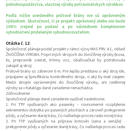
poľnohospodárstva, vlastnej výroby potravinárskych výrobkov.
Podľa nižšie uvedeného prútové brány nie sú oprávneným
výdavkom. Skutočnosť, či je projekt oprávnený alebo nie bude
100% zrejmé po podaní a po následnom komplexnom
vyhodnotení prideleným vyhodnocovateľom.
Otázka č. 12:
Spoločnosť plánuje podať projekt v rámci výzvy MAS PRV. 4.1, oblasť
ŽIVOČÍŠNA VÝROBA. Popri iných strojoch do živočíšnej výroby (kosa,
lis, prepravník zvierat, kŕmny voz, obaľovačka) by potrebovala
zakúpiť aj stroj:
Prútové brány so záberom 6 m. Pre lepšiu predstavu o aký stroj ide,
pripájame aj špecifikáciu konkrétneho stroja, o aký by mali záujem.
Medzi strojmi oprávnenými do živočíšnej výroby, ani rastlinnej
výroby sa v Katalógu dané zariadenie nenachádza.
Zdôvodnenie:
Spoločnosť plánuje dané zariadenie využívať nasledovne:
1. Pri TTP využívaných ako pasienky – rovnomerné rozptýlenie
exkrementov dobytka po pasených plochách a zároveň prekyprenie
pôdy, a vyčesanie starej trávy, čo naštartuje proces rastu novej trávy
2. Pri TTP využívaných na prípravu krmovín (sena a senáže) -
prekyprenie pôdy a vyčesanie starej trávy, čo naštartuje proces rastu