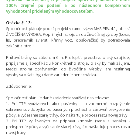
100% zrejmé po podaní a po následnom komplexnom
vyhodnotení prideleným vyhodnocovateľom.
Otázka č. 13:
Spoločnosť plánuje podať projekt v rámci výzvy MAS PRV. 4.1, oblasť
ŽIVOČÍŠNA VÝROBA. Popri iných strojoch do živočíšnej výroby (kosa,
lis, prepravník zvierat, kŕmny voz, obaľovačka) by potrebovala
zakúpiť aj stroj:
Prútové brány so záberom 6 m. Pre lepšiu predstavu o aký stroj ide,
pripájame aj špecifikáciu konkrétneho stroja, o aký by mali záujem.
Medzi strojmi oprávnenými do živočíšnej výroby, ani rastlinnej
výroby sa v Katalógu dané zariadenie nenachádza.
Zdôvodnenie:
Spoločnosť plánuje dané zariadenie využívať nasledovne:
1. Pri TTP využívaných ako pasienky – rovnomerné rozptýlenie
exkrementov dobytka po pasených plochách a zároveň prekyprenie
pôdy, a vyčesanie starej trávy, čo naštartuje proces rastu novej trávy
2. Pri TTP využívaných na prípravu krmovín (sena a senáže) -
prekyprenie pôdy a vyčesanie starej trávy, čo naštartuje proces rastu
novej trávy