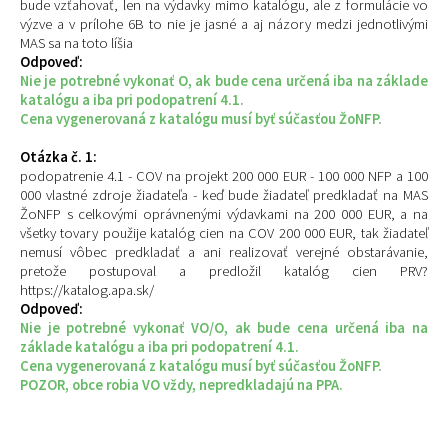
bude vzťahovať, len na výdavky mimo katalógu, ale z formulácie vo
výzve a v prílohe 6B to nie je jasné a aj názory medzi jednotlivými
MAS sa na toto líšia
Odpoveď:
Nie je potrebné vykonať O, ak bude cena určená iba na základe
katalógu a iba pri podopatrení 4.1.
Cena vygenerovaná z katalógu musí byť súčasťou ŽoNFP.
Otázka č. 1:
podopatrenie 4.1 - COV na projekt 200 000 EUR - 100 000 NFP a 100
000 vlastné zdroje žiadateľa - keď bude žiadateľ predkladať na MAS
ŽoNFP s celkovými oprávnenými výdavkami na 200 000 EUR, a na
všetky tovary použije katalóg cien na COV 200 000 EUR, tak žiadateľ
nemusí vôbec predkladať a ani realizovať verejné obstarávanie,
pretože postupoval a predložil katalóg cien PRV?
https://katalog.apa.sk/
Odpoveď:
Nie je potrebné vykonať VO/O, ak bude cena určená iba na
základe katalógu a iba pri podopatrení 4.1.
Cena vygenerovaná z katalógu musí byť súčasťou ŽoNFP.
POZOR, obce robia VO vždy, nepredkladajú na PPA.