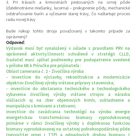
3. Pri trávach a krmovinách pestovaných na ornej pôde
(ďatelinotrávne miešanky, lucerna) – prekyprenie pôdy, mechanické
odstraňovanie burín a vyčesanie starej trávy, čo naštartuje proces
rastu novej trávy
Bude nákup tohto stroja považovaný v takomto prípade za
oprávnený?
Odpoveď:
Výdavok musí byť vynaložený v súlade s pravidlami PRV na
oprávnené aktivity/činnosti schválené v stratégii CLLD,
žiadateľ musí spĺňať podmienky pre podopatrenie uvedené
v prílohe 6B k Príručke pre prijímateľa :
Oblasť zamerania č. 2 - Živočíšna výroba
- investície do výstavby, rekonštrukcie a modernizácie
objektov živočíšnej výroby vrátane prípravy staveniska;
- investície do obstarania technického a technologického
vybavenia živočíšnej výroby vrátane strojov a náradia
slúžiacich aj na zber objemových krmív, uskladnenie a
manipuláciu s krmivami a stelivami;
investície do zavádzania technológií na výrobu energie
energetickou transformáciou biomasy vyprodukovanej
primárne v rámci živočíšnej výroby s doplnkovou funkciou
biomasy vyprodukovanej na ostatnej poľnohospodárskej pôde
(nevyužitej ornej i TTP) a odpadových druhov biomasy z