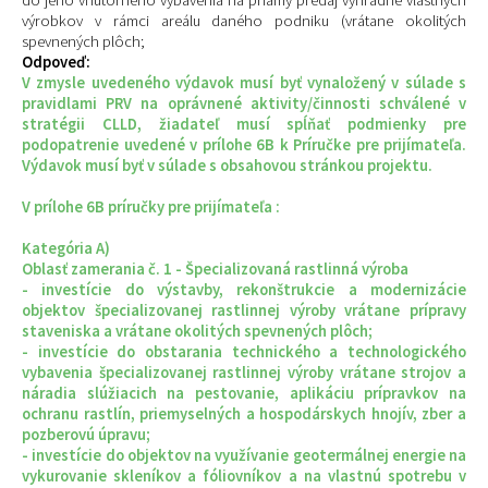
výrobkov v rámci areálu daného podniku (vrátane okolitých
spevnených plôch;
Odpoveď:
V zmysle uvedeného výdavok musí byť vynaložený v súlade s
pravidlami PRV na oprávnené aktivity/činnosti schválené v
stratégii CLLD, žiadateľ musí spĺňať podmienky pre
podopatrenie uvedené v prílohe 6B k Príručke pre prijímateľa.
Výdavok musí byť v súlade s obsahovou stránkou projektu.
V prílohe 6B príručky pre prijímateľa :
Kategória A)
Oblasť zamerania č. 1 - Špecializovaná rastlinná výroba
- investície do výstavby, rekonštrukcie a modernizácie
objektov špecializovanej rastlinnej výroby vrátane prípravy
staveniska a vrátane okolitých spevnených plôch;
- investície do obstarania technického a technologického
vybavenia špecializovanej rastlinnej výroby vrátane strojov a
náradia slúžiacich na pestovanie, aplikáciu prípravkov na
ochranu rastlín, priemyselných a hospodárskych hnojív, zber a
pozberovú úpravu;
- investície do objektov na využívanie geotermálnej energie na
vykurovanie skleníkov a fóliovníkov a na vlastnú spotrebu v