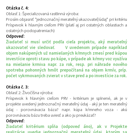
Otázka č. 4:
Oblasť 1: Špecializovaná rastlinná výroba:
Prosím objasniť "jednoznačný merateľný ukazovateľ/údaj" pri kritériu
Príspevok k hlavným cieľom PRV (platí aj pri ostatných oblastiach a
ostatných podopatreniach)
Odpoveď:
Žiadateľ si musí určiť podľa cieľa projektu, aký merateľný
ukazovateľ vie sledovať. V uvedenom prípade napríklad
objem nakúpených už namiešaných kŕmnych zmesí pred kúpou
investície oproti stavu po kúpe, v prípade ak kŕmny voz využíva
na miešanie krmiva napr. za rok, resp. pri náhrade nového
spotreba pohonných hmôt prepočítaná na objem krmív, príp.
počet vykrmovaných zvierat v stave pred a po investície za rok.
Otázka č. 3:
Oblasť 2: Živočíšna výroba:
Príspevok k hlavným cieľom PRV - kritérium je splnené, ak je v
projekte uvedený jednoznačný merateľný údaj - aký je ten merateľný
údaj - porovnávacia báza? napr. kúpa kŕmneho voza - akú
porovnávaciu bázu treba uviesť a ako ju preukázať?
Odpoveď:
Žiadateľ kritérium spĺňa (odpoveď áno), ak v Projekte
realizácie uvedie jednoznačný merateľný údaj, ktorým sa