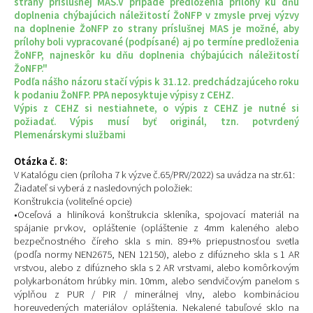
strany príslušnej MAS.V prípade predloženia prílohy ku dňu
doplnenia chýbajúcich náležitostí ŽoNFP v zmysle prvej výzvy
na doplnenie ŽoNFP zo strany príslušnej MAS je možné, aby
prílohy boli vypracované (podpísané) aj po termíne predloženia
ŽoNFP, najneskôr ku dňu doplnenia chýbajúcich náležitostí
ŽoNFP."
Podľa nášho názoru stačí výpis k 31.12. predchádzajúceho roku
k podaniu ŽoNFP. PPA neposyktuje výpisy z CEHZ.
Výpis z CEHZ si nestiahnete, o výpis z CEHZ je nutné si
požiadať. Výpis musí byť originál, tzn. potvrdený
Plemenárskymi službami
Otázka č. 8:
V Katalógu cien (príloha 7 k výzve č.65/PRV/2022) sa uvádza na str.61:
Žiadateľ si vyberá z nasledovných položiek:
Konštrukcia (voliteľné opcie)
•Oceľová a hliníková konštrukcia skleníka, spojovací materiál na
spájanie prvkov, opláštenie (opláštenie z 4mm kaleného alebo
bezpečnostného číreho skla s min. 89+% priepustnosťou svetla
(podľa normy NEN2675, NEN 12150), alebo z difúzneho skla s 1 AR
vrstvou, alebo z difúzneho skla s 2 AR vrstvami, alebo komôrkovým
polykarbonátom hrúbky min. 10mm, alebo sendvičovým panelom s
výplňou z PUR / PIR / minerálnej vlny, alebo kombináciou
horeuvedených materiálov opláštenia. Nekalené tabuľové sklo na