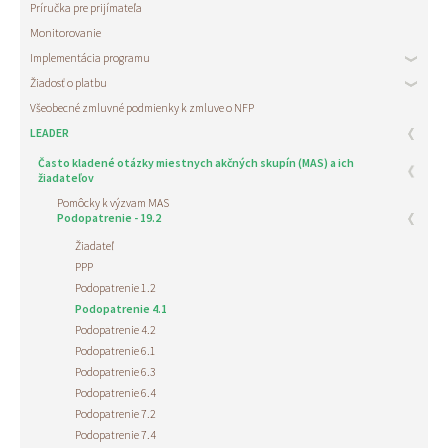
Príručka pre prijímateľa
Monitorovanie
Implementácia programu
Žiadosť o platbu
Všeobecné zmluvné podmienky k zmluve o NFP
LEADER
Často kladené otázky miestnych akčných skupín (MAS) a ich
žiadateľov
Pomôcky k výzvam MAS
Podopatrenie - 19.2
Žiadateľ
PPP
Podopatrenie 1.2
Podopatrenie 4.1
Podopatrenie 4.2
Podopatrenie 6.1
Podopatrenie 6.3
Podopatrenie 6.4
Podopatrenie 7.2
Podopatrenie 7.4