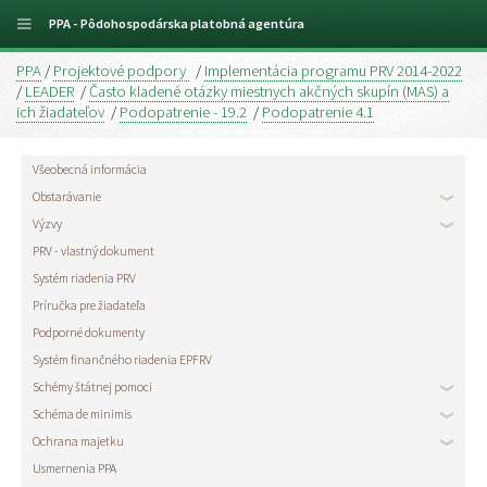
PPA - Pôdohospodárska platobná agentúra
PPA
/
Projektové podpory
/
Implementácia programu PRV 2014-2022
/
LEADER
/
Často kladené otázky miestnych akčných skupín (MAS) a
ich žiadateľov
/
Podopatrenie - 19.2
/
Podopatrenie 4.1
Všeobecná informácia
Obstarávanie
Výzvy
PRV - vlastný dokument
Systém riadenia PRV
Príručka pre žiadateľa
Podporné dokumenty
Systém finančného riadenia EPFRV
Schémy štátnej pomoci
Schéma de minimis
Ochrana majetku
Usmernenia PPA