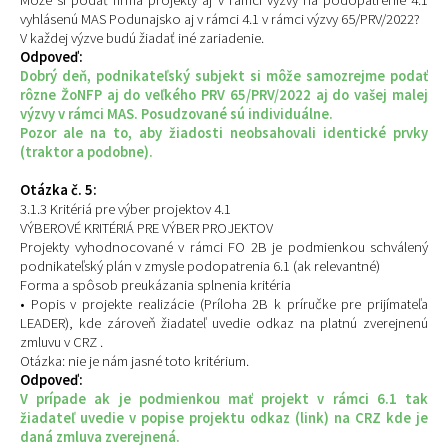
vyhlásenú MAS Podunajsko aj v rámci 4.1 v rámci výzvy 65/PRV/2022?
V každej výzve budú žiadať iné zariadenie.
Odpoveď:
Dobrý deň, podnikateľský subjekt si môže samozrejme podať
rôzne ŽoNFP aj do veľkého PRV 65/PRV/2022 aj do vašej malej
výzvy v rámci MAS. Posudzované sú individuálne.
Pozor ale na to, aby žiadosti neobsahovali identické prvky
(traktor a podobne).
Otázka č. 5:
3.1.3 Kritériá pre výber projektov 4.1
VÝBEROVÉ KRITÉRIÁ PRE VÝBER PROJEKTOV
Projekty vyhodnocované v rámci FO 2B je podmienkou schválený
podnikateľský plán v zmysle podopatrenia 6.1 (ak relevantné)
Forma a spôsob preukázania splnenia kritéria
• Popis v projekte realizácie (Príloha 2B k príručke pre prijímateľa
LEADER), kde zároveň žiadateľ uvedie odkaz na platnú zverejnenú
zmluvu v CRZ .
Otázka: nie je nám jasné toto kritérium.
Odpoveď:
V prípade ak je podmienkou mať projekt v rámci 6.1 tak
žiadateľ uvedie v popise projektu odkaz (link) na CRZ kde je
daná zmluva zverejnená.