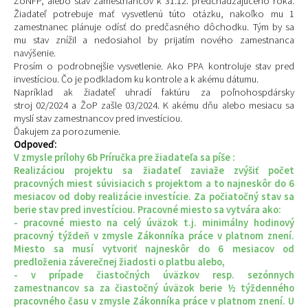
ŽoNFP, alebo stav zamestnancov k 31.12. predchádzajúceho roka.
Žiadateľ potrebuje mať vysvetlenú túto otázku, nakoľko mu 1
zamestnanec plánuje odísť do predčasného dôchodku. Tým by sa
mu stav znížil a nedosiahol by prijatím nového zamestnanca
navýšenie.
Prosím o podrobnejšie vysvetlenie. Ako PPA kontroluje stav pred
investíciou. Čo je podkladom ku kontrole a k akému dátumu.
Napríklad ak žiadateľ uhradí faktúru za poľnohospdársky
stroj 02/2024 a ŽoP zašle 03/2024. K akému dňu alebo mesiacu sa
myslí stav zamestnancov pred investíciou.
Ďakujem za porozumenie.
Odpoveď:
V zmysle prílohy 6b Príručka pre žiadateľa sa píše :
Realizáciou projektu sa žiadateľ zaviaže zvýšiť počet
pracovných miest súvisiacich s projektom a to najneskôr do 6
mesiacov od doby realizácie investície. Za počiatočný stav sa
berie stav pred investíciou. Pracovné miesto sa vytvára ako:
- pracovné miesto na celý úväzok t.j. minimálny hodinový
pracovný týždeň v zmysle Zákonníka práce v platnom znení.
Miesto sa musí vytvoriť najneskôr do 6 mesiacov od
predloženia záverečnej žiadosti o platbu alebo,
- v prípade čiastočných úväzkov resp. sezónnych
zamestnancov sa za čiastočný úväzok berie ½ týždenného
pracovného času v zmysle Zákonníka práce v platnom znení. U