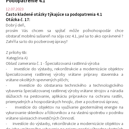
Podopatrenie 4.1
12.07.2023
Často kladené otázky týkajúce sa podopatrenia 4.1
Otázka č. 17:
Dobrý deň,
prosím Vás chcem sa spýtať môže poľnohospodár chce
obstarať mobilnú sušiareň na sóju cez 4.1, javí sa to ako oprávnené ?
Zahŕňa sa to do pozberovej úpravy?
Z prílohy 6b:
Kategória A)
Oblasť zamerania č. 1 - Špecializovaná rastlinná výroba
- investície do výstavby, rekonštrukcie a modernizácie objektov
špecializovanej rastlinnej výroby vrátane prípravy staveniska a
vrátane okolitých spevnených plôch;
- investície do obstarania technického a technologického
vybavenia špecializovanej rastlinnej výroby vrátane strojov a náradia
slúžiacich na pestovanie, aplikáciu prípravkov na ochranu rastlín,
priemyselných a hospodárskych hnojív, zber a pozberovú úpravu;
- investície do objektov na využívanie geotermálnej energie na
vykurovanie skleníkov a fóliovníkov a na vlastnú spotrebu v podniku
vrátane súvisiacich investičných činností.
- investície do výstavby, rekonštrukcie a modernizácie objektov a
do jeho vnútorného vybavenia na priamy predaj výhradne vlastných