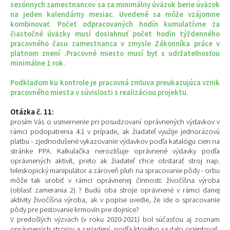
sezónnych zamestnancov sa za minimálny úväzok berie úväzok
na jeden kalendárny mesiac. Uvedené sa môže vzájomne
kombinovať. Počet odpracovaných hodín kumulatívne za
čiastočné úväzky musí dosiahnuť počet hodín týždenného
pracovného času zamestnanca v zmysle Zákonníka práce v
platnom znení .Pracovné miesto musí byť s udržateľnosťou
minimálne 1 rok.
Podkladom ku kontrole je pracovná zmluva preukazujúca vznik
pracovného miesta v súvislosti s realizáciou projektu.
Otázka č. 11:
prosím Vás o usmernenie pri posudzovaní oprávnených výdavkov v
rámci podopatrenia 4.1 v prípade, ak žiadateľ využije jednorázovú
platbu - zjednodušené vykazovanie výdavkov podľa katalógu cien na
stránke PPA. Kalkulačka nerozlišuje oprávnené výdavky podľa
oprávnených aktivít, preto ak žiadateľ chce obstarať stroj nap.
teleskopický manipulátor a zároveň pluh na spracovanie pôdy - orbu
môže tak urobiť v rámci oprávnenej činnosti: živočíšna výroba
(oblasť zamerania 2) ? Budú oba stroje oprávnené v rámci danej
aktivity živočíšna výroba, ak v popise uvedie, že ide o spracovanie
pôdy pre pestovanie krmovín pre dojnice?
V predošlých výzvach (v roku 2020-2021) bol súčasťou aj zoznam
oprávnených strojov a zariadení, podľa ktorého sa dalo orientovať,