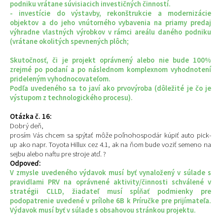
podniku vrátane súvisiacich investičných činností.
- investície do výstavby, rekonštrukcie a modernizácie
objektov a do jeho vnútorného vybavenia na priamy predaj
výhradne vlastných výrobkov v rámci areálu daného podniku
(vrátane okolitých spevnených plôch;
Skutočnosť, či je projekt oprávnený alebo nie bude 100%
zrejmé po podaní a po následnom komplexnom vyhodnotení
prideleným vyhodnocovateľom.
Podľa uvedeného sa to javí ako prvovýroba (dôležité je čo je
výstupom z technologického procesu).
Otázka č. 16:
Dobrý deň,
prosím Vás chcem sa spýtať môže poľnohospodár kúpiť auto pick-
up ako napr. Toyota Hillux cez 4.1, ak na ňom bude voziť semeno na
sejbu alebo naftu pre stroje atď. ?
Odpoveď:
V zmysle uvedeného výdavok musí byť vynaložený v súlade s
pravidlami PRV na oprávnené aktivity/činnosti schválené v
stratégii CLLD, žiadateľ musí spĺňať podmienky pre
podopatrenie uvedené v prílohe 6B k Príručke pre prijímateľa.
Výdavok musí byť v súlade s obsahovou stránkou projektu.