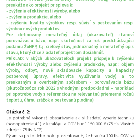
preukáže ako projekt prispieva k:
- zvýšeniu efektívnosti výroby, alebo
- zvýšeniu produkcie, alebo
- zvýšeniu kvality výrobkov resp. súvisí s pestovaním resp.
výrobou nových produktov.
Pre definovaný merateľný údaj (ukazovateľ) stanoví
porovnávaciu bázu, napr. skutočnosť za rok predchádzajúci
podaniu ŽoNFP, t.j. cieľový stav, jednoznačný a merateľný opis
stavu, ktorý chce žiadateľ projektom dosiahnúť.
PRÍKLAD: v akých ukazovateľoch projekt prispeje k zvýšeniu
efektívnosti výroby alebo zvýšeniu produkcie, napr.: objem
výroby, odbyt, nové skladovacie kapacity a kapacity
pozberovej úpravy, efektivita využívania vody) a to
preukazným a overiteľným spôsobom - porovnávacia bázu
(skutočnosť za rok 2022 s vhodnými predpokladmi – napríklad
pri spotrebe vody s referenciou na relevantnú priemernú ročnú
teplotu, úhrnu zrážok a pestovanú plodinu)
Otázka č. 2:
Je potrebné vykonať obstarávanie ak si žiadateľ vyberie techniku
(podopatrenie 4.1) z katalógu a COV budú 150 000 € (75 tis. Vlastné
zdroje a 75 tis. NFP).
Pýtam sa preto, lebo bolo prezentované, že hranica 100 tis. COV sa