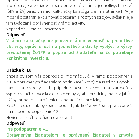
ktoré stroje a zariadenia sú oprávnené v rámci jednotlivých aktivít
(ŠRV a ŽV) teraz v rámci kalkulačky katalógu cien na stránke PPA je
možné obstaranie /plánovať obstaranie rôznych strojov, avšak nie je
tam uvádzaná oprávnenosť v rámci aktivity.
Vopred ďakujem za usmernenie.
Odpoveď:
V rámci kalkulačky nie je uvedená oprávnenosť na jednotlivé
aktivity, oprávnenosť na jednotlivé aktivity vyplýva z výzvy,
predloženej ŽoNFP a popisu od žiadateľa na čo potrebuje
konkrétnu investíciu.
Otázka č. 10:
chcela by som Vás poprosiť o informáciu, či v rámci podopatrenia
4.1 je oprávneným žiadateľom podnikateľ, ktorý má rastlinnú výrobu,
napr. má ovocný sad, prípadne pestuje zeleninu a zároveň z
vypestovaného ovocia alebo zeleniny vyrába produkty (napr. z jabĺk -
džúsy, prípadne má pálenicu, z paradajok - pretlaky).
Keďže pestuje, tak by spadal pod 4.1, ale keď aj vyrába - spracovatelia
patria pod podopatrenie 4.2.
Neviem si takéhoto žiadateľa zaradiť.
Odpoveď:
Pre podopatrenie 4.1 :
Oprávneným žiadateľom je oprávnený žiadateľ v zmysle