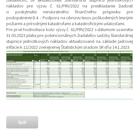
nákladov pre výzvu č. 61/PRV/2022 na predkladanie žiadostí
o poskytnutie nenávratného finančného príspevku pre
podopatrenie 8.4 – Podpora na obnovu lesov poškodených lesnými
požiarmi a prírodnými katastrofami a katastrofickými udalosťami.
Pre prvé hodnotiace kolo výzvy č. 61/PRV/2022 s dátumom uzavretia
31.05.2023 platia pre potencionálnych žiadateľov sadzby štandardnej
stupnice jednotkových nákladov aktualizované na základe jadrovej
inflácie k 12/2022 zverejnenej Štatistickým úradom SR dňa 14.1.2023
Späť