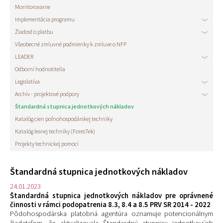
Monitorovanie
Implementácia programu
Žiadosť o platbu
Všeobecné zmluvné podmienky k zmluve o NFP
LEADER
Odborní hodnotitelia
Legislatíva
Archív - projektové podpory
Štandardná stupnica jednotkových nákladov
Katalóg cien poľnohospodárskej techniky
Katalóg lesnej techniky (ForesTek)
Projekty technickej pomoci
Štandardná stupnica jednotkových nákladov
24.01.2023
Štandardná stupnica jednotkových nákladov pre oprávnené
činnosti v rámci podopatrenia 8.3, 8.4 a 8.5 PRV SR 2014 - 2022
Pôdohospodárska platobná agentúra oznamuje potencionálnym
žiadateľom, že aktualizovala Štandardnú stupnicu jednotkových