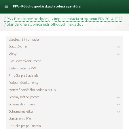
PPA - Pôdohospodárska platobná agentúra
PPA
/
Projektové podpory
/
Implementácia programu PRV 2014-2022
/
Štandardná stupnica jednotkových nákladov
Všeobecná informácia
Obstarávanie
Výzvy
PRV - vlastný dokument
Systém riadenia PRV
Príručka pre žiadateľa
Podporné dokumenty
Systém finančného riadenia EPFRV
Schémy štátnej pomoci
Schéma de minimis
Ochrana majetku
Usmernenia PPA
Príručka pre prijímateľa