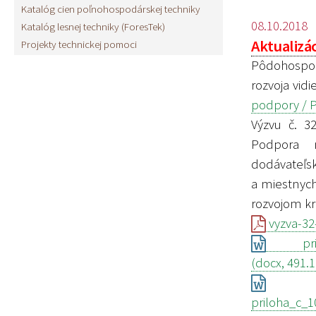
Katalóg cien poľnohospodárskej techniky
08.10.2018
Katalóg lesnej techniky (ForesTek)
Aktualizác
Projekty technickej pomoci
Pôdohospod
rozvoja vidi
podpory / P
Výzvu č. 3
Podpora n
dodávateľsk
a miestnych
rozvojom kr
vyzva-32-
priloha
(docx, 491.
priloha_c_1