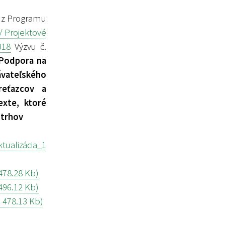
 z Programu
/ Projektové
018
Výzvu č.
 Podpora na
vateľského
reťazcov a
xte, ktoré
 trhov
ualizácia_1
478.28 Kb)
496.12 Kb)
 478.13 Kb)