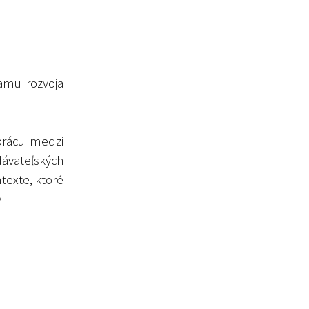
amu rozvoja
prácu medzi
dávateľských
texte, ktoré
v