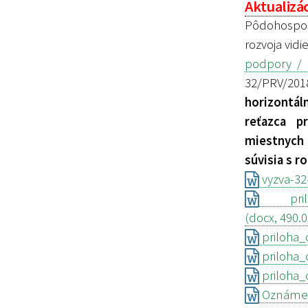
Aktualizác
Pôdohospod
rozvoja vidi
podpory / 
32/PRV/201
horizontá
reťazca p
miestnych
súvisia s 
vyzva-32-
priloha
(docx, 490.
priloha_
priloha_
priloha_
Oznámeni