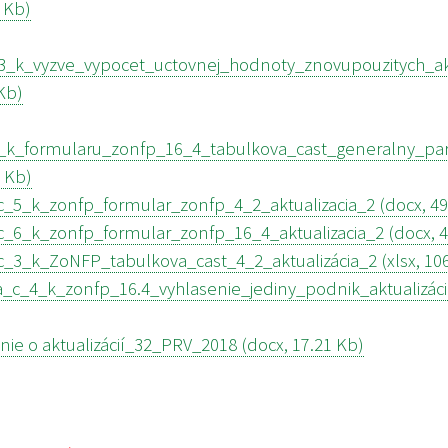
8 Kb)
3_k_vyzve_vypocet_uctovnej_hodnoty_znovupouzitych_akt
 Kb)
3_k_formularu_zonfp_16_4_tabulkova_cast_generalny_part
1 Kb)
c_5_k_zonfp_formular_zonfp_4_2_aktualizacia_2 (docx, 49
c_6_k_zonfp_formular_zonfp_16_4_aktualizacia_2 (docx, 4
c_3_k_ZoNFP_tabulkova_cast_4_2_aktualizácia_2 (xlsx, 10
c_4_k_zonfp_16.4_vyhlasenie_jediny_podnik_aktualizác
e o aktualizácií_32_PRV_2018 (docx, 17.21 Kb)