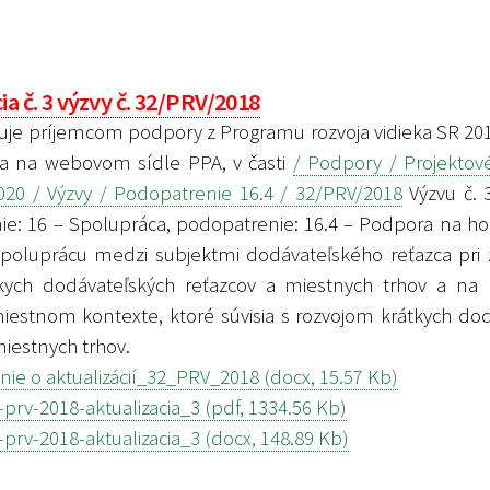
ia č. 3 výzvy č. 32/PRV/2018
e príjemcom podpory z Programu rozvoja vidieka SR 201
ala na webovom sídle PPA, v časti
/ Podpory / Projektov
20 / Výzvy / Podopatrenie 16.4 / 32/PRV/2018
Výzvu č. 
ie: 16 – Spolupráca, podopatrenie: 16.4 – Podpora na ho
spoluprácu medzi subjektmi dodávateľského reťazca pri 
átkych dodávateľských reťazcov a miestnych trhov a na
miestnom kontexte, ktoré súvisia s rozvojom krátkych do
miestnych trhov.
e o aktualizácií_32_PRV_2018 (docx, 15.57 Kb)
prv-2018-aktualizacia_3 (pdf, 1334.56 Kb)
prv-2018-aktualizacia_3 (docx, 148.89 Kb)