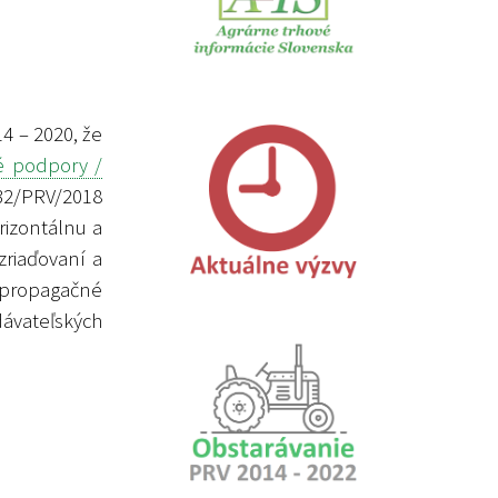
4 – 2020, že
é podpory /
32/PRV/2018
rizontálnu a
zriaďovaní a
 propagačné
dávateľských