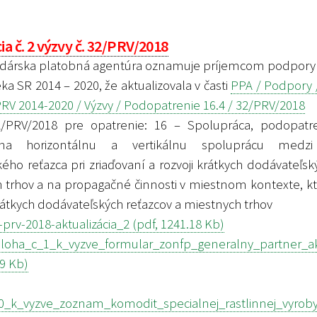
ia č. 2 výzvy č. 32/PRV/2018
árska platobná agentúra oznamuje príjemcom podpory
eka SR 2014 – 2020, že aktualizovala v časti
PPA / Podpory 
RV 2014-2020 / Výzvy / Podopatrenie 16.4 / 32/PRV/2018
2/PRV/2018 pre opatrenie: 16 – Spolupráca, podopatre
a horizontálnu a vertikálnu spoluprácu medzi
ého reťazca pri zriaďovaní a rozvoji krátkych dodávateľsk
 trhov a na propagačné činnosti v miestnom kontexte, kto
átkych dodávateľských reťazcov a miestnych trhov
prv-2018-aktualizácia_2 (pdf, 1241.18 Kb)
_c_1_k_vyzve_formular_zonfp_generalny_partner_akt
19 Kb)
0_k_vyzve_zoznam_komodit_specialnej_rastlinnej_vyroby_