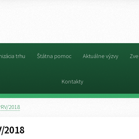
izácia trhu
Štátna pomoc
Aktuálne výzvy
Zve
Kontakty
PRV/2018
V/2018