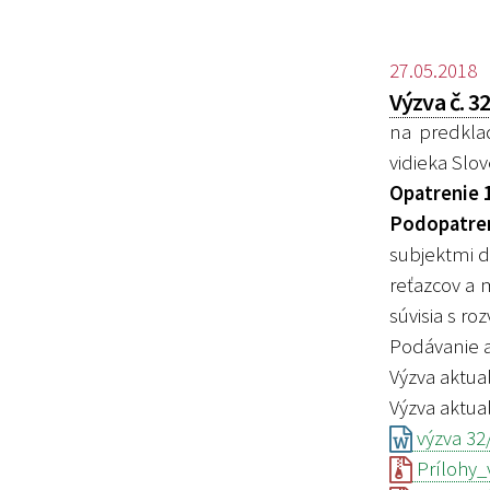
27.05.2018
Výzva č. 
na predkla
vidieka Slo
Opatrenie 
Podopatren
subjektmi d
reťazcov a 
súvisia s r
Podávanie 
Výzva aktual
Výzva aktual
výzva 32
Prílohy_v