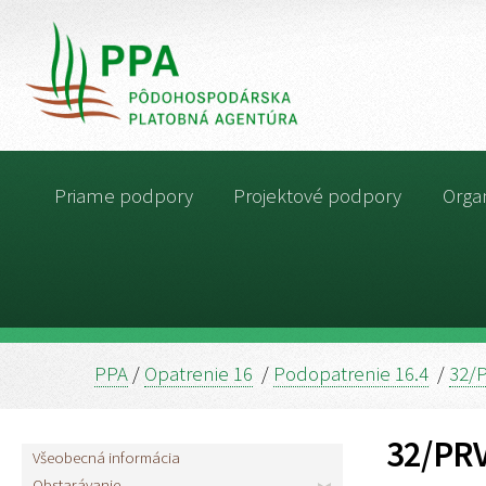
Priame podpory
Projektové podpory
Organ
PPA
/
Opatrenie 16
/
Podopatrenie 16.4
/
32/
32/PR
Všeobecná informácia
Obstarávanie