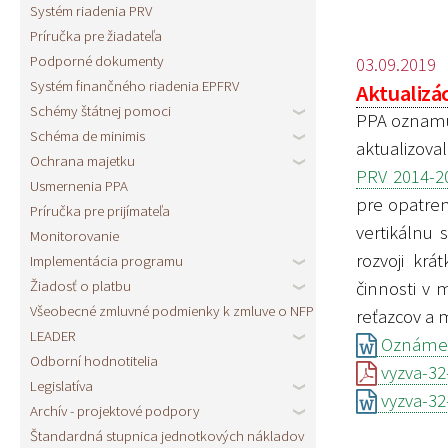
Systém riadenia PRV
Príručka pre žiadateľa
Podporné dokumenty
03.09.2019
Systém finančného riadenia EPFRV
Aktualizác
Schémy štátnej pomoci
PPA oznamuj
Schéma de minimis
aktualizov
Ochrana majetku
PRV 2014-20
Usmernenia PPA
pre opatren
Príručka pre prijímateľa
vertikálnu 
Monitorovanie
rozvoji kr
Implementácia programu
Žiadosť o platbu
činnosti v 
Všeobecné zmluvné podmienky k zmluve o NFP
reťazcov a 
LEADER
Oznámeni
Odborní hodnotitelia
vyzva-32-
Legislatíva
vyzva-32-
Archív - projektové podpory
Štandardná stupnica jednotkových nákladov