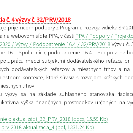
ia č. 4 výzvy č. 32/PRV/2018
e príjemcom podpory z Programu rozvoja vidieka SR 201
la na webovom sídle PPA, v časti
PPA / Podpory / Projekt
2020 / Výzvy / Podopatrenie 16.4 / 32/PRV/2018
Výzvu č. 
ie: 16 – Spolupráca, podopatrenie: 16.4 – Podpora na ho
spoluprácu medzi subjektmi dodávateľského reťazca pri 
átkych dodávateľských reťazcov a miestnych trhov a na
miestnom kontexte, ktoré súvisia s rozvojom krátkych do
miestnych trhov
iou výzvy sa na základe súhlasného stanoviska riadia
dikatívna výška finančných prostriedkov určených na v
e o aktualizácií_32_PRV_2018 (docx, 15.59 Kb)
prv-2018-aktualizacia_4 (pdf, 1331.24 Kb)