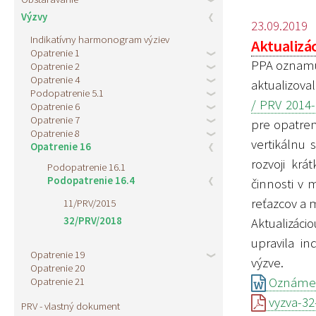
Výzvy
23.09.2019
Indikatívny harmonogram výziev
Aktualizác
Opatrenie 1
PPA oznamuj
Opatrenie 2
Opatrenie 4
aktualizova
Podopatrenie 5.1
/ PRV 2014-
Opatrenie 6
Opatrenie 7
pre opatren
Opatrenie 8
vertikálnu 
Opatrenie 16
rozvoji kr
Podopatrenie 16.1
Podopatrenie 16.4
činnosti v 
reťazcov a 
11/PRV/2015
32/PRV/2018
Aktualizác
upravila in
Opatrenie 19
výzve.
Opatrenie 20
Opatrenie 21
Oznámeni
vyzva-32-
PRV - vlastný dokument