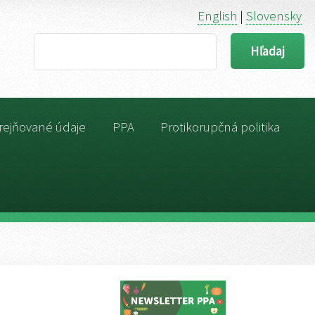
English
|
Slovensky
Search
rejňované údaje
PPA
Protikorupčná politika