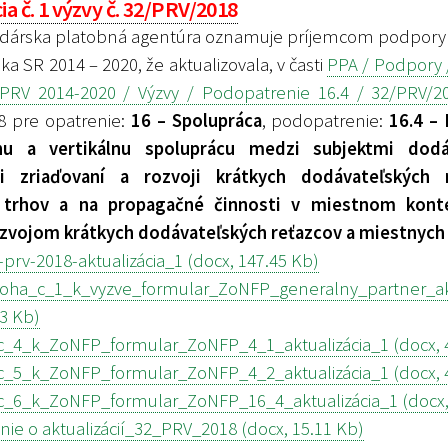
ia č. 1 výzvy č. 32/PRV/2018
árska platobná agentúra oznamuje príjemcom podpory
eka SR 2014 – 2020, že aktualizovala, v časti
PPA / Podpory 
PRV 2014-2020 / Výzvy / Podopatrenie 16.4 / 32/PRV/2
8 pre opatrenie:
16 – Spolupráca
, podopatrenie:
16.4 –
lnu a vertikálnu spoluprácu medzi subjektmi dodá
ri zriaďovaní a rozvoji krátkych dodávateľských 
 trhov a na propagačné činnosti v miestnom konte
rozvojom krátkych dodávateľských reťazcov a miestnych
prv-2018-aktualizácia_1 (docx, 147.45 Kb)
_c_1_k_vyzve_formular_ZoNFP_generalny_partner_akt
03 Kb)
c_4_k_ZoNFP_formular_ZoNFP_4_1_aktualizácia_1 (docx, 
c_5_k_ZoNFP_formular_ZoNFP_4_2_aktualizácia_1 (docx, 
c_6_k_ZoNFP_formular_ZoNFP_16_4_aktualizácia_1 (docx,
e o aktualizácií_32_PRV_2018 (docx, 15.11 Kb)