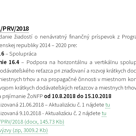
32/PRV/2018
danie žiadostí o nenávratný finančný príspevok z Progr
venskej republiky 2014 – 2020 pre:
16
– Spolupráca
ie 16.4
– Podpora na horizontálnu a vertikálnu spolu
odávateľského reťazca pri zriaďovaní a rozvoji krátkych do
miestnych trhov a na propagačné činnosti v miestnom kon
ozvojom krátkych dodávateľských reťazcov a miestnych trho
a prijímanie ŽoNFP
od 10.8.2018 do 15.10.2018
izovaná 21.06.2018 – Aktualizáciu č. 1 nájdete
tu
izovaná 9.10.2018 - Aktualizáciu č. 2 nájdete
tu
/PRV/2018 (docx, 145.73 Kb)
ýzvy (zip, 3009.2 Kb)