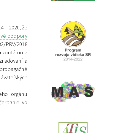
4 – 2020, že
ové podpory
32/PRV/2018
rizontálnu a
zriaďovaní a
 propagačné
dávateľských
ceho orgánu
yčerpanie vo