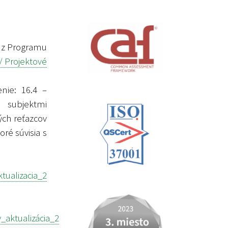
 z Programu
/ Projektové
nie: 16.4 –
 subjektmi
ých reťazcov
ré súvisia s
ualizacia_2
aktualizácia_2