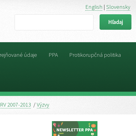
English
|
Slovensky
Search
rejňované údaje
PPA
Protikorupčná politika
RV 2007-2013
/
Výzvy