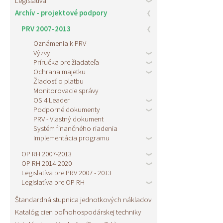
Legislatíva
Archív - projektové podpory
PRV 2007-2013
Oznámenia k PRV
Výzvy
Príručka pre žiadateľa
Ochrana majetku
Žiadosť o platbu
Monitorovacie správy
OS 4 Leader
Podporné dokumenty
PRV - Vlastný dokument
Systém finančného riadenia
Implementácia programu
OP RH 2007-2013
OP RH 2014-2020
Legislatíva pre PRV 2007 - 2013
Legislatíva pre OP RH
Štandardná stupnica jednotkových nákladov
Katalóg cien poľnohospodárskej techniky