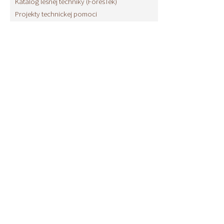
Katalóg lesnej techniky (ForesTek)
Projekty technickej pomoci