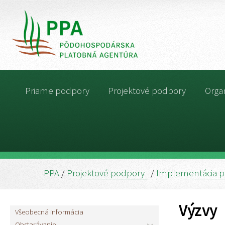
Priame podpory
Projektové podpory
Organ
PPA
/
Projektové podpory
/
Implementácia p
Výzvy
Všeobecná informácia
Obstarávanie