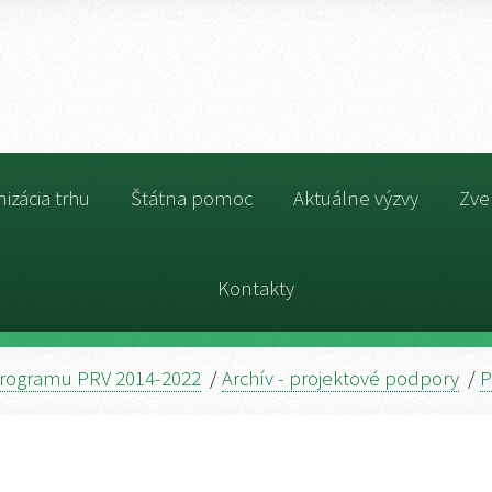
izácia trhu
Štátna pomoc
Aktuálne výzvy
Zve
Kontakty
rogramu PRV 2014-2022
/
Archív - projektové podpory
/
P